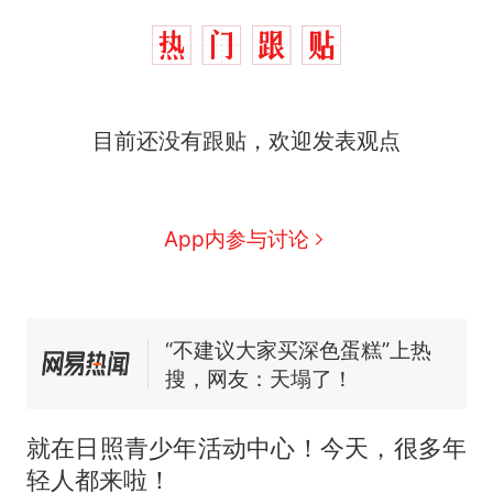
那个在床头放菜刀的女孩，
热
因老师一句“跟我回家”改写了
人生
搬家报价570元，搬到楼下
新
目前还没有跟贴，欢迎发表观点
交5060元才肯搬上楼！女子傻
眼了……
空调24小时开着反而更省电？
电力部门回应
App内参与讨论
佛山一中学招聘物理教师，笔
试前13名均遭淘汰？教育局：
已叫停招聘，成立调查组全面
“不建议大家买深色蛋糕”上热
核查
搜，网友：天塌了！
南航一航班疑向乘客发放西梅
汁，致多名乘客在飞行途中排
队上厕所！乘客：机上100多
那个在床头放菜刀的女孩，
热
人只有2个厕所；客服回应：并
就在日照青少年活动中心！今天，很多年
因老师一句“跟我回家”改写了
非每架飞机都会发放西梅汁
人生
轻人都来啦！