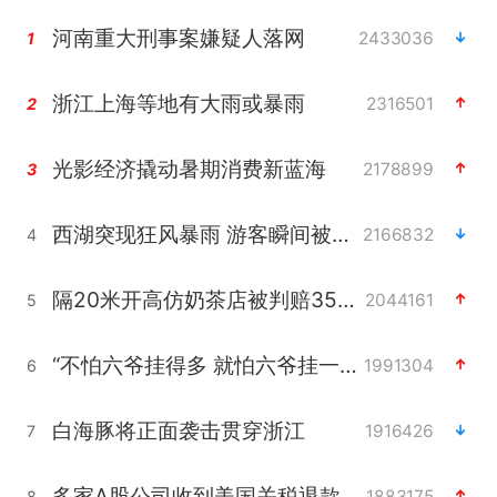
河南重大刑事案嫌疑人落网
2433036
1
浙江上海等地有大雨或暴雨
2316501
2
光影经济撬动暑期消费新蓝海
2178899
3
西湖突现狂风暴雨 游客瞬间被浇透
2166832
4
隔20米开高仿奶茶店被判赔35万元
2044161
5
“不怕六爷挂得多 就怕六爷挂一颗”
1991304
6
白海豚将正面袭击贯穿浙江
1916426
7
多家A股公司收到美国关税退款
1883175
8