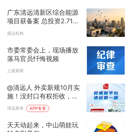
广东清远清新区综合能源
项目获备案 总投资2.71亿
元
观点机构
市委常委会上，现场播放
落马官员忏悔视频
上观新闻
@清远人 外卖新规10月实
施！没封口有权拒收，骑
手也有“拒送权”→
清远发布
APP专享
天天动起来，中山萌娃玩