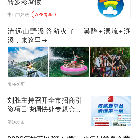
转多彩暑假
中山市妇联
APP专享
清远山野溪谷游火了！瀑降+漂流+溯
溪，来这里→
清远发布
刘胜主持召开全市招商引
资项目快调快处专题会议
聚力招大引优育新 增强产
清远发布
业发展动能