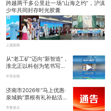
跨越两千多公里赴一场“山海之约”，沪滇
少年共同封存时光胶囊
上观新闻
从“老工矿”迈向“新智造”，
淮北正以科创为笔书写资
源型城市转型答卷
中安在线
济南市2026年“马上优惠·
泉城购”票根有礼补贴活动
即将启动
齐鲁壹点