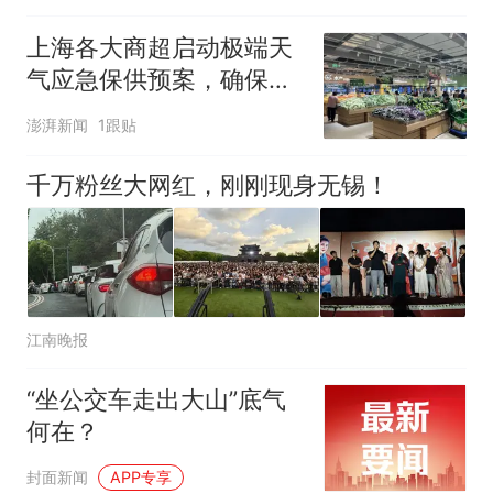
上海各大商超启动极端天
气应急保供预案，确保物
资充足价格平稳
澎湃新闻
1跟贴
千万粉丝大网红，刚刚现身无锡！
江南晚报
“坐公交车走出大山”底气
何在？
封面新闻
APP专享