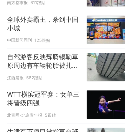
南方都市报
611跟贴
全球外卖霸主，杀到中国
小城
中国新闻周刊
125跟贴
自驾游客反映辉腾锡勒草
原周边有车辆轮胎被扎，
修理店铺换胎价格高达千
江西晨报
582跟贴
元，官方发布情况通报
WTT横滨冠军赛：女单三
将晋级四强
北青网-北京青年报
5跟贴
牛津百万项目被指草台班