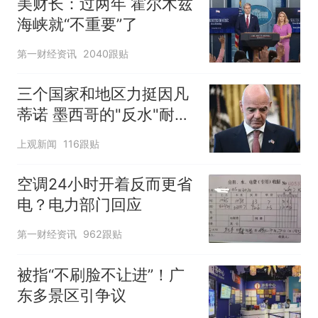
美财长：过两年 霍尔木兹
海峡就“不重要”了
第一财经资讯
2040跟贴
三个国家和地区力挺因凡
蒂诺 墨西哥的"反水"耐人
寻味
上观新闻
116跟贴
空调24小时开着反而更省
电？电力部门回应
第一财经资讯
962跟贴
被指“不刷脸不让进”！广
东多景区引争议