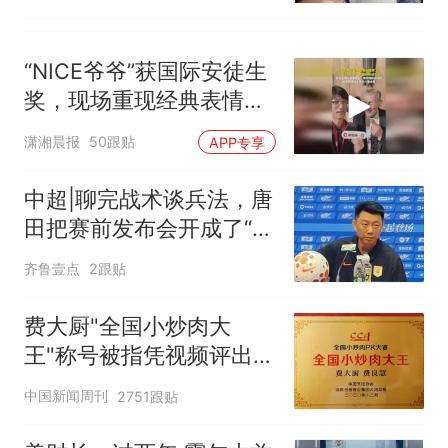
“NICE爷爷”获国际安徒生
奖，现场重现经典表情
包，向中国粉丝问好
潇湘晨报
50跟贴
APP专享
中超|聊完战术谈兵法，唐
田把赛前发布会开成了“军
师联盟”
齐鲁壹点
2跟贴
费大厨"全国小炒肉大
王"称号被指凭视频评出
官方回应
中国新闻周刊
2751跟贴