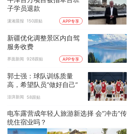
子学员退款
潇湘晨报
150跟贴
APP专享
新疆优化调整景区内自驾
服务收费
界面新闻
928跟贴
APP专享
郭士强：球队训练质量
高，希望队员“做好自己”
澎湃新闻
58跟贴
电车露营成年轻人旅游新选择 会“冲击”传
统住宿业吗？