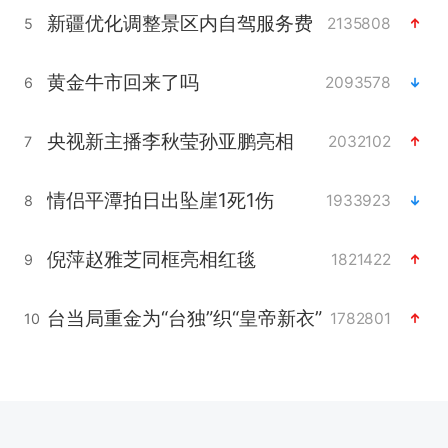
新疆优化调整景区内自驾服务费
2135808
5
黄金牛市回来了吗
2093578
6
央视新主播李秋莹孙亚鹏亮相
2032102
7
情侣平潭拍日出坠崖1死1伤
1933923
8
倪萍赵雅芝同框亮相红毯
1821422
9
台当局重金为“台独”织“皇帝新衣”
1782801
10