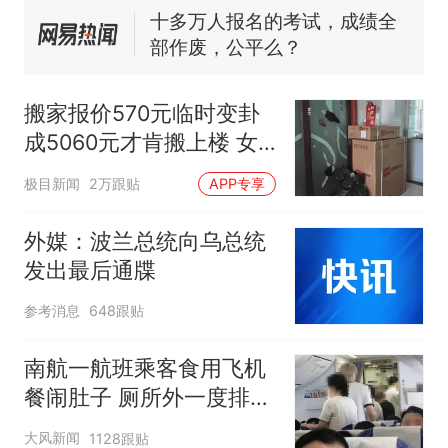
已叫停招聘，成立调查组全面
十多万人报名的考试，成绩全
核查
部作废，公平么？
“不建议大家买深色蛋糕”上热
搜，网友：天塌了！
搬家报价570元临时变卦
那个在床头放菜刀的女孩，
热
成5060元才肯搬上楼 女
因老师一句“跟我回家”改写了
子傻眼
人生
极目新闻
2万跟贴
APP专享
外媒：波兰总统向乌总统
发出最后通牒
参考消息
648跟贴
南航一航班乘客食用飞机
餐闹肚子 厕所外一度排长
队
大风新闻
1128跟贴