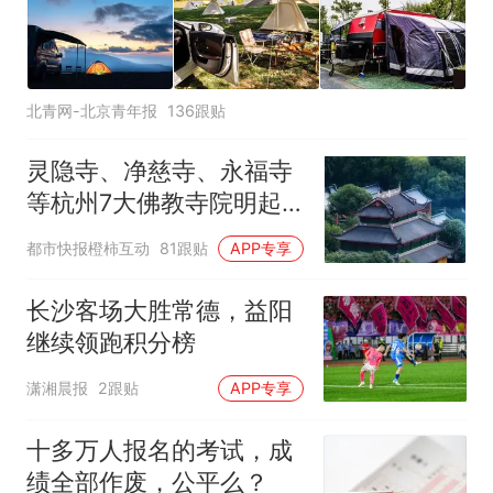
北青网-北京青年报
136跟贴
灵隐寺、净慈寺、永福寺
等杭州7大佛教寺院明起
临时关闭，别跑空了
都市快报橙柿互动
81跟贴
APP专享
长沙客场大胜常德，益阳
继续领跑积分榜
潇湘晨报
2跟贴
APP专享
十多万人报名的考试，成
绩全部作废，公平么？