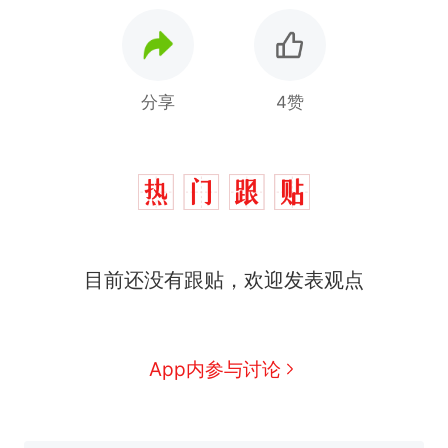
分享
4赞
那个在床头放菜刀的女孩，
热
目前还没有跟贴，欢迎发表观点
因老师一句“跟我回家”改写了
人生
搬家报价570元，搬到楼下
新
交5060元才肯搬上楼！女子傻
眼了……
空调24小时开着反而更省电？
App内参与讨论
电力部门回应
佛山一中学招聘物理教师，笔
试前13名均遭淘汰？教育局：