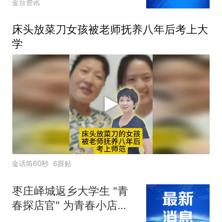
金台资讯
床头放菜刀女孩被老师抚养八年后考上大
学
金话筒60秒
6跟贴
枣庄峄城返乡大学生 "青
春探店官" 为青春小店注
入新活力