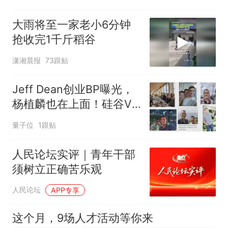
大雨将至一家老小6分钟
抢收完1千斤稻谷
潇湘晨报
73跟贴
Jeff Dean创业BP曝光，
杨植麟也在上面！硅谷VC
抢破头送钱
量子位
1跟贴
人民论坛实评｜青年干部
须树立正确苦乐观
人民论坛
APP专享
这个月，9场人才活动等你来