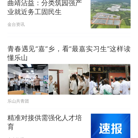
曲靖沾益：分类筑园强产
业就近务工固民生
金台资讯
青春遇见“嘉”乡，看“最嘉实习生”这样读
懂乐山
乐山共青团
精准对接供需强化人才培
育