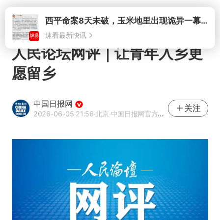
打开
西平命案8天未破，玉米地里出现诡异一幕，我突然想起了欧金中
速看最新快讯
人民论坛网评｜让青年入乡更
愿留乡
中国日报网
关注
2026-06-05 21:56
·北京
·中国日报网官方网易号