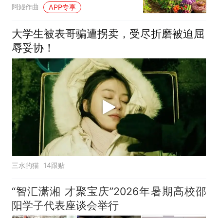
得好好吃饭
阿鲲作曲
APP专享
大学生被表哥骗遭拐卖，受尽折磨被迫屈
辱妥协！
三水的猫
14跟贴
“智汇潇湘 才聚宝庆”2026年暑期高校邵
阳学子代表座谈会举行