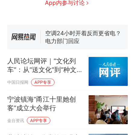
人生
搬家报价570元，搬到楼下
新
App内参与讨论
交5060元才肯搬上楼！女子傻
眼了……
十多万人报名的考试，成绩全
部作废，公平么？
空调24小时开着反而更省电？
电力部门回应
佛山一中学招聘物理教师，笔
试前13名均遭淘汰？教育局：
人民论坛网评｜“文化列
已叫停招聘，成立调查组全面
“不建议大家买深色蛋糕”上热
车”：从“送文化”到“种文
核查
搜，网友：天塌了！
化”
那个在床头放菜刀的女孩，
热
中国日报网
APP专享
因老师一句“跟我回家”改写了
人生
宁波镇海“甬江十里她创
客”成立大会举行
金台资讯
APP专享