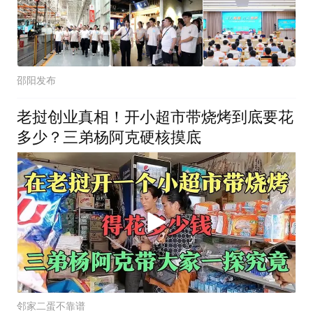
邵阳发布
老挝创业真相！开小超市带烧烤到底要花
多少？三弟杨阿克硬核摸底
邻家二蛋不靠谱