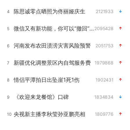
陈思诚零点晒照为佟丽娅庆生
2121933
4
微信又有新功能，你可以“撤回”你的撤回了！
2095428
5
河南发布农田渍涝灾害风险预警
2051753
6
新疆优化调整景区内自驾服务费
1979868
7
情侣平潭拍日出坠崖1死1伤
1902431
8
《欢迎来龙餐馆》口碑
1834834
9
央视新主播李秋莹孙亚鹏亮相
1809776
10