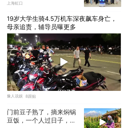
上海虹口
19岁大学生骑4.5万机车深夜飙车身亡，
母亲追责，辅导员曝更多
豫人说娱
8跟贴
门前豆子熟了，摘来焖锅
豆饭，一个人过日子，也