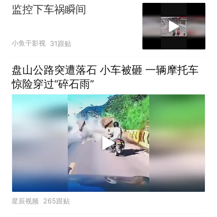
监控下车祸瞬间
小鱼干影视
31跟贴
盘山公路突遭落石 小车被砸 一辆摩托车
惊险穿过“碎石雨”
星辰视频
265跟贴