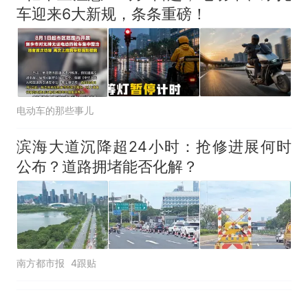
官方通报
车迎来6大新规，条条重磅！
美国渔民钓获鲨鱼徒手将其拽
回大海 目击者直呼震惊 （视频
来源：参考消息）
西班牙飞地休达边境，摩洛
热
哥士兵搬起大石块投向移民引
争议，此前一天内数万人从摩
电动车的那些事儿
洛哥涌入西班牙
滨海大道沉降超24小时：抢修进展何时
公布？道路拥堵能否化解？
南方都市报
4跟贴