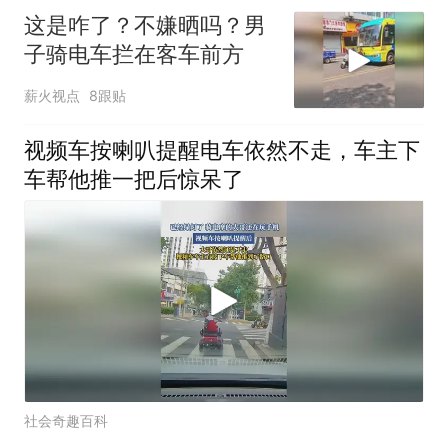
这是咋了？不嫌晒吗？男
子骑电车拦在客车前方
薪火视点
8跟贴
视频车按喇叭提醒电车依然不走，车主下
车帮他推一把后惊呆了
社会奇趣百科