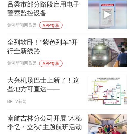
吕梁市部分路段启用电子
警察监控设备
黄河新闻网吕梁
APP专享
全列软卧！“紫色列车”开
行全新线路
黄河新闻网吕梁
APP专享
大兴机场巴士上新了！这
些地方可直达——
BRTV新闻
南航吉林分公司开展“木棉
季忆・立秋”主题航班活动