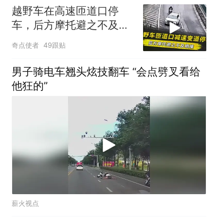
越野车在高速匝道口停
车，后方摩托避之不及相
撞，事故如何定责？
奇点使者
49跟贴
男子骑电车翘头炫技翻车 “会点劈叉看给
他狂的”
薪火视点