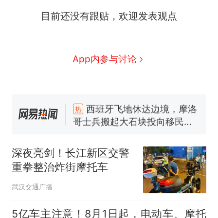
目前还没有跟贴，欢迎发表观点
App内参与讨论
西班牙飞地休达边境，摩洛
热
哥士兵搬起大石块投向移民引
争议，此前一天内数万人从摩
费大厨“全国小炒肉大王”称
新
洛哥涌入西班牙
号，仅凭视频评出？中国烹饪
深夜亮剑！长江新区交警
协会回应
男子上山采菌偶然发现鸡枞菌
重拳整治炸街摩托车
窝，原地守1天等它长大：挖了
140多朵
美国一场追捕行动中，一男子
武汉交通广播
在车辆行驶中爬上车顶跳舞。
（新京报）
笔试第一被第二名传话劝弃考
5亿车主注意！8月1日起，电动车、摩托