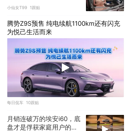
元出行生活！
小仙女T99
1跟贴
腾势Z9S预售 纯电续航1100km还有闪充
为悦己生活而来
每日侃车
10跟贴
月销连破万的埃安i60，底
盘才是俘获家庭用户的王