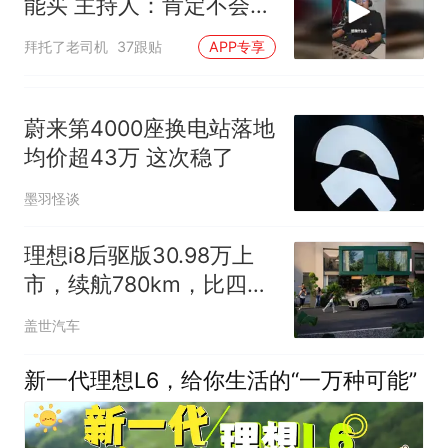
能买 主持人：肯定不会错
的一台车
拜托了老司机
37跟贴
APP专享
蔚来第4000座换电站落地
均价超43万 这次稳了
墨羽怪谈
理想i8后驱版30.98万上
市，续航780km，比四驱
版便宜3万
盖世汽车
新一代理想L6，给你生活的“一万种可能”