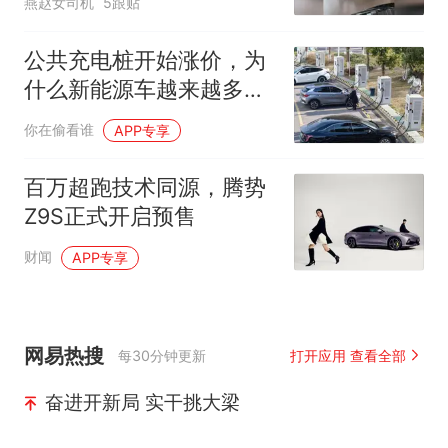
燕赵女司机
5跟贴
公共充电桩开始涨价，为
什么新能源车越来越多，
充电却越来越贵？
你在偷看谁
APP专享
百万超跑技术同源，腾势
Z9S正式开启预售
财闻
APP专享
网易热搜
每30分钟更新
打开应用 查看全部
奋进开新局 实干挑大梁