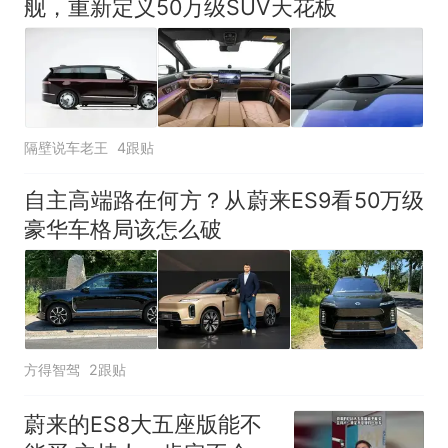
舰，重新定义50万级SUV天花板
隔壁说车老王
4跟贴
自主高端路在何方？从蔚来ES9看50万级
豪华车格局该怎么破
方得智驾
2跟贴
蔚来的ES8大五座版能不