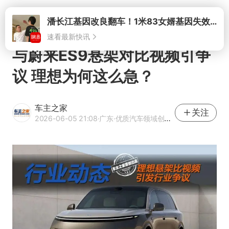
打开
与蔚来ES9悬架对比视频引争
议 理想为何这么急？
车主之家
关注
2026-06-05 21:08
·广东
·优质汽车领域创作者