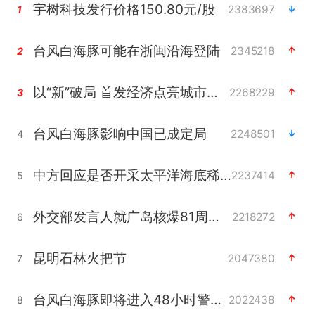
宇树科技发行价格150.80元/股
2383697
1
台风白海豚可能在浙闽沿海登陆
2345218
2
以“新”破局 首发经济点亮城市消费活力
2268229
3
台风白海豚影响中国已成定局
2248501
4
中方回应是否开采太平洋海底稀土资源
2237414
5
外交部发言人就广岛核爆81周年等答记者问
2218272
6
昆明石林火把节
2047380
7
台风白海豚即将进入48小时警戒线
2022438
8