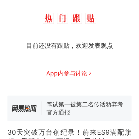
制裁瓜子饺子，美国怕什
热
么？
费大厨“全国小炒肉大王”称
新
目前还没有跟贴，欢迎发表观点
号，仅凭视频评出？中国烹饪
协会回应
男子上山采菌偶然发现鸡枞菌
窝，原地守1天等它长大：挖了
140多朵
美国渔民钓获鲨鱼徒手将其拽
App内参与讨论
回大海 目击者直呼震惊 （视频
来源：参考消息）
笔试第一被第二名传话劝弃考
官方通报
惊艳！字都飘起来了 博主在田
间创作“悬浮字” 网友：真·裸眼
3D！
制裁瓜子饺子，美国怕什
热
么？
30天突破万台创纪录！蔚来ES9满配旗