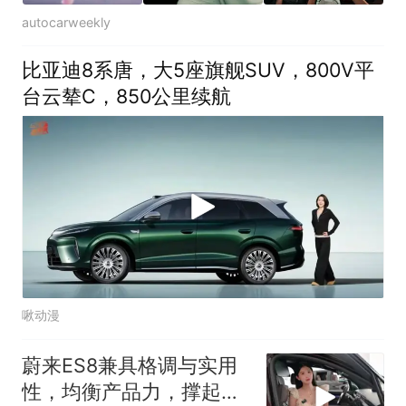
autocarweekly
比亚迪8系唐，大5座旗舰SUV，800V平
台云辇C，850公里续航
啾动漫
蔚来ES8兼具格调与实用
性，均衡产品力，撑起多