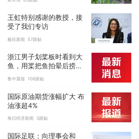
王虹特别感谢的教授，接
受了我们专访
极目新闻
57跟贴
浙江男子划桨板时看到大
鱼，用桨把鱼拍晕后捞
起；当事人：鱼重7斤6
鲁中晨报
106跟贴
两，做成红烧辣子鱼块，
味道很好
国际原油期货涨幅扩大 布
油涨超4%
每日经济新闻
3跟贴
国际足联：向理事会和