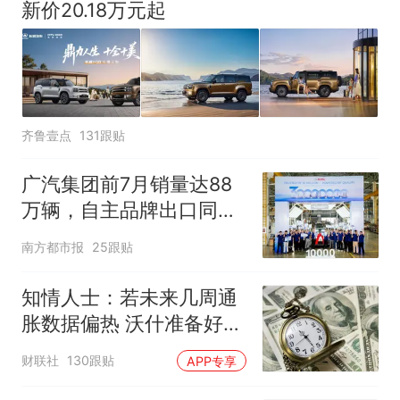
新价20.18万元起
齐鲁壹点
131跟贴
广汽集团前7月销量达88
万辆，自主品牌出口同比
增130%
南方都市报
25跟贴
知情人士：若未来几周通
胀数据偏热 沃什准备好加
息
财联社
130跟贴
APP专享