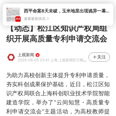
打开
【动态】松江区知识产权局组
织开展高质量专利申请交流会
上观新闻
关注
2026-06-05 20:41
·上海
·上观新闻官方网易号
为助力高校创新主体提升专利申请质量，
夯实科创成果保护基础，近日，松江区知
识产权局联合上海科创职业技术学院智能
建造学院，举办了“云间知慧・高质量专
利申请交流会”主题活动，为高校教师提