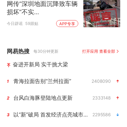
网传“深圳地面沉降致车辆
损坏”不实
（2026·08·06）
今日辟谣
59跟贴
APP专享
网易热搜
每30分钟更新
打开应用 查看全部
奋进开新局 实干挑大梁
青海拉面告别“兰州拉面”
2408090
1
台风白海豚登陆地点更新
2333148
2
以“新”破局 首发经济点亮城市消费活力
2295586
3