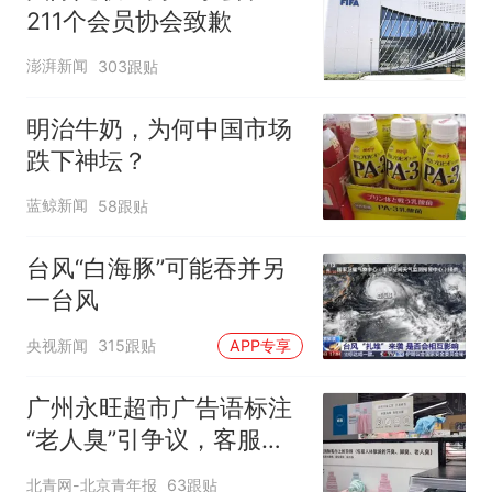
211个会员协会致歉
澎湃新闻
303跟贴
明治牛奶，为何中国市场
跌下神坛？
蓝鲸新闻
58跟贴
台风“白海豚”可能吞并另
一台风
央视新闻
315跟贴
APP专享
广州永旺超市广告语标注
“老人臭”引争议，客服回
应
北青网-北京青年报
63跟贴