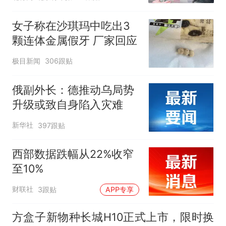
女子称在沙琪玛中吃出3
颗连体金属假牙 厂家回应
极目新闻
306跟贴
俄副外长：德推动乌局势
升级或致自身陷入灾难
新华社
397跟贴
西部数据跌幅从22%收窄
至10%
财联社
3跟贴
APP专享
方盒子新物种长城H10正式上市，限时换