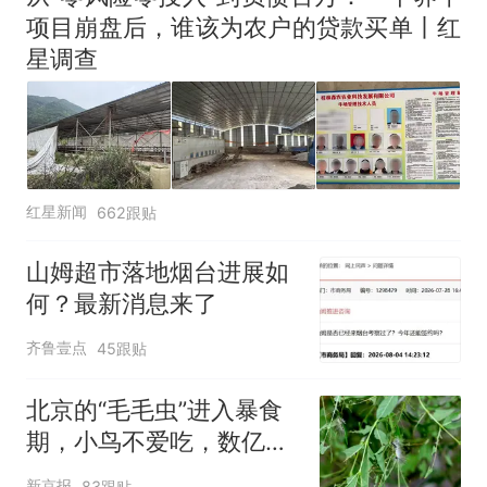
项目崩盘后，谁该为农户的贷款买单丨红
星调查
红星新闻
662跟贴
山姆超市落地烟台进展如
何？最新消息来了
齐鲁壹点
45跟贴
北京的“毛毛虫”进入暴食
期，小鸟不爱吃，数亿头
小蜂迎战
新京报
83跟贴