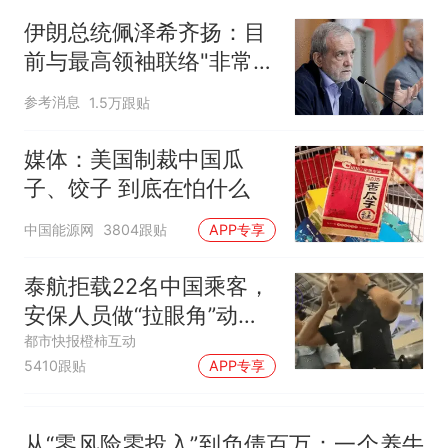
回大海 目击者直呼震惊 （视频
伊朗总统佩泽希齐扬：目
来源：参考消息）
笔试第一被第二名传话劝弃考
前与最高领袖联络"非常困
官方通报
难"
制裁瓜子饺子，美国怕什
热
参考消息
1.5万跟贴
么？
媒体：美国制裁中国瓜
子、饺子 到底在怕什么
中国能源网
3804跟贴
APP专享
泰航拒载22名中国乘客，
安保人员做“拉眼角”动
作，泰国机场最新回应：
都市快报橙柿互动
5410跟贴
APP专享
拒绝登机决定由航司作
出；亲历者：曾承诺免费
改签但没兑现
从“零风险零投入”到负债百万：一个养牛