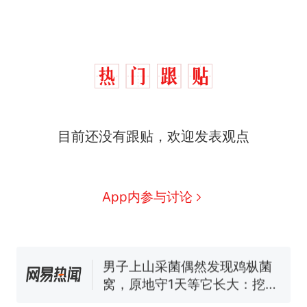
目前还没有跟贴，欢迎发表观点
制裁瓜子饺子，美国怕什
热
么？
那个在床头放菜刀的女孩，
新
App内参与讨论
因老师一句“跟我回家”改写了
人生
费大厨“全国小炒肉大王”称
号，仅凭视频评出？中国烹饪
协会回应
男子上山采菌偶然发现鸡枞菌
窝，原地守1天等它长大：挖了
140多朵
美国渔民钓获鲨鱼徒手将其拽