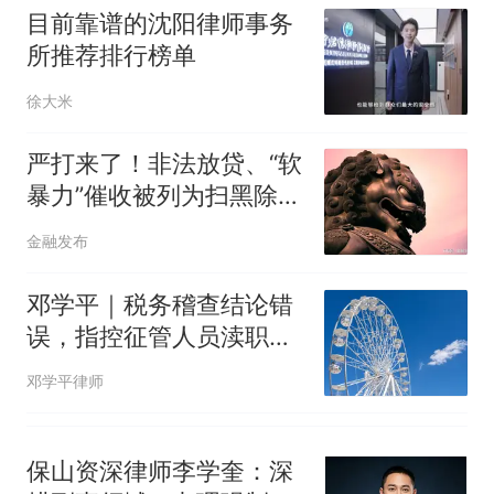
回大海 目击者直呼震惊 （视频
目前靠谱的沈阳律师事务
来源：参考消息）
西班牙飞地休达边境，摩洛
热
所推荐排行榜单
哥士兵搬起大石块投向移民引
争议，此前一天内数万人从摩
徐大米
洛哥涌入西班牙
严打来了！非法放贷、“软
暴力”催收被列为扫黑除恶
重点
金融发布
邓学平｜税务稽查结论错
误，指控征管人员渎职犯
罪的前提不存在
邓学平律师
保山资深律师李学奎：深