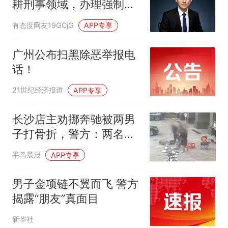
耕刑事领域，办理强制猥
亵罪案件专业可
有态度网友19GCjG
APP专享
广州公布扫黑除恶举报电
话！
21世纪经济报道
APP专享
长沙店主劝挪奔驰被两男
子打骨折，警方：两名嫌
疑人已被刑拘
半岛晨报
APP专享
男子金项链不翼而飞 警方
揭露“朋友”真面目
新华社