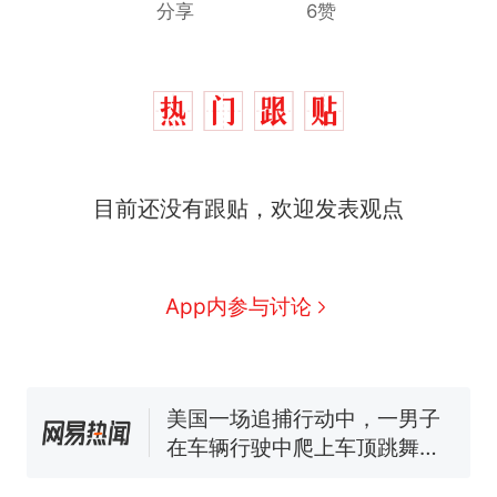
分享
6赞
西班牙飞地休达边境，摩洛
热
目前还没有跟贴，欢迎发表观点
哥士兵搬起大石块投向移民引
争议，此前一天内数万人从摩
费大厨“全国小炒肉大王”称
新
洛哥涌入西班牙
号，仅凭视频评出？中国烹饪
协会回应
男子上山采菌偶然发现鸡枞菌
App内参与讨论
窝，原地守1天等它长大：挖了
140多朵
美国一场追捕行动中，一男子
在车辆行驶中爬上车顶跳舞。
（新京报）
笔试第一被第二名传话劝弃考
官方通报
美国渔民钓获鲨鱼徒手将其拽