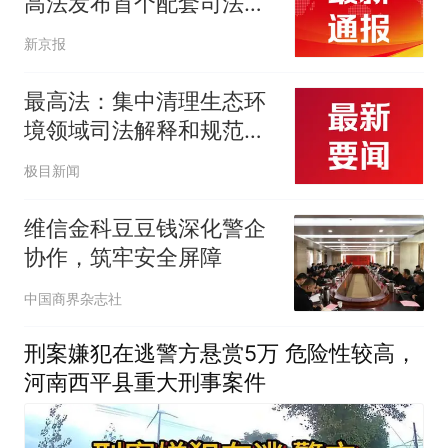
高法发布首个配套司法解
释
新京报
最高法：集中清理生态环
境领域司法解释和规范性
文件
极目新闻
维信金科豆豆钱深化警企
协作，筑牢安全屏障
中国商界杂志社
刑案嫌犯在逃警方悬赏5万 危险性较高，
河南西平县重大刑事案件