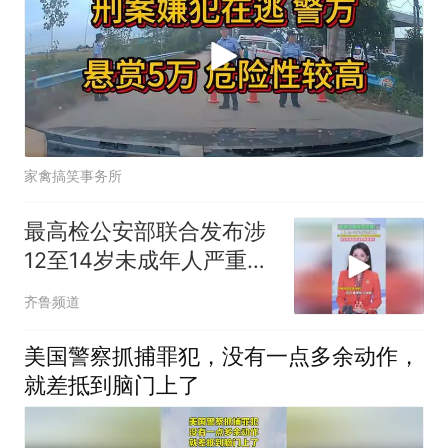
家禽搞笑事务所
最高检公安部联合发布涉
12至14岁未成年人严重暴
力犯罪新规：依法核准追
齐鲁频道
诉
美国警察抓捕罪犯，没有一点多余动作，
就差抵到脑门上了