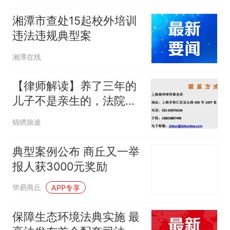
湘潭市查处15起校外培训
违法违规典型案
湘潭在线
【律师解读】养了三年的
儿子不是亲生的，法院判
他拿回14万：这笔账，法
锦绣旅途
律是这么算的
典型案例公布 商丘又一举
报人获3000元奖励
华易商丘
APP专享
保障生态环境法典实施 最