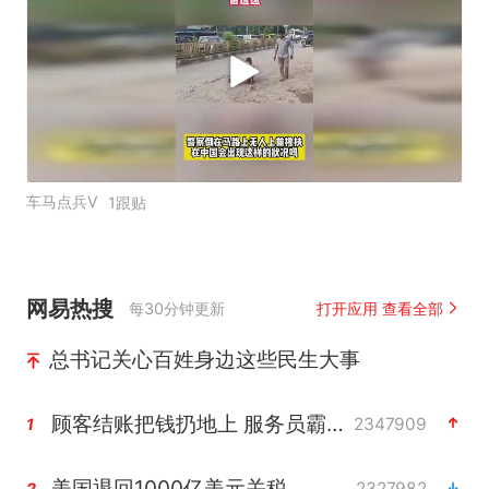
车马点兵V
1跟贴
网易热搜
每30分钟更新
打开应用 查看全部
总书记关心百姓身边这些民生大事
顾客结账把钱扔地上 服务员霸气扔回
2347909
1
美国退回1000亿美元关税
2327982
2