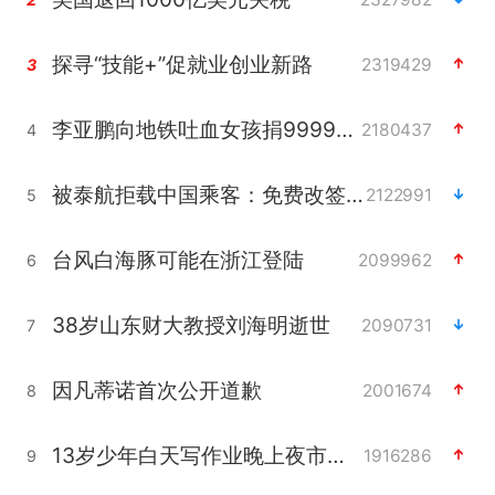
探寻“技能+”促就业创业新路
2319429
3
李亚鹏向地铁吐血女孩捐99999元
2180437
4
被泰航拒载中国乘客：免费改签没兑现
2122991
5
台风白海豚可能在浙江登陆
2099962
6
38岁山东财大教授刘海明逝世
2090731
7
因凡蒂诺首次公开道歉
2001674
8
13岁少年白天写作业晚上夜市炒粉
1916286
9