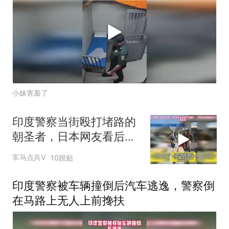
小妹害羞了
印度警察当街殴打堵路的
朝圣者，日本网友看后却
羡慕不已
车马点兵V
10跟贴
印度警察被车辆撞倒后汽车逃逸，警察倒
在马路上无人上前搀扶