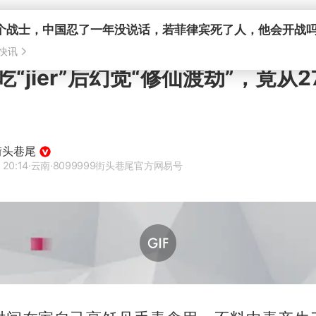
个战士，中国忍了一年没说话，若菲律宾死了人，他会开战
快讯
“jier”后幻觉“修仙渡劫”，竟从2
9街头巷尾
 20:14
·云南
·8099999街头巷尾官方网易号