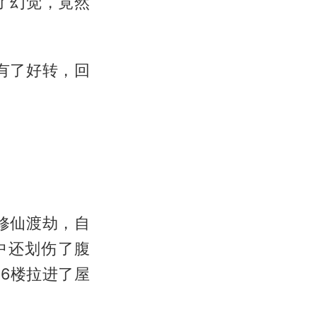
了幻觉，竟然
有了好转，回
修仙渡劫，自
中还划伤了腹
6楼拉进了屋