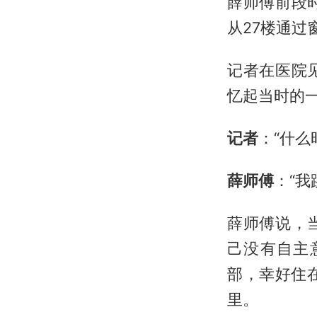
薛师傅前段
从27楼通过
记者在医院
忆起当时的
记者
：“什么
薛师傅
：“我
薛师傅说，
己没有自主
部，幸好住
里。