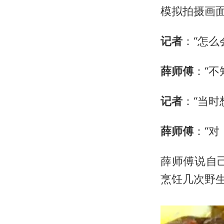
模拟拍摄画
记者
：“怎么
薛师傅
：“
记者
：“当
薛师傅
：“
薛师傅说自
烹饪几次野