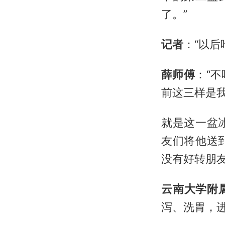
了。”
记者
：“以后
薛师傅
：“
前这三样是我
就是这一盆
友们将他送
没有好转朋
云南大学附属
泻、洗胃，