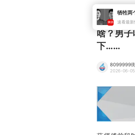
牺牲两
速看最新
啥？男子吃
下……
809999
2026-06-05