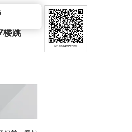
吗
7楼跳
扫码去网易新闻APP浏览