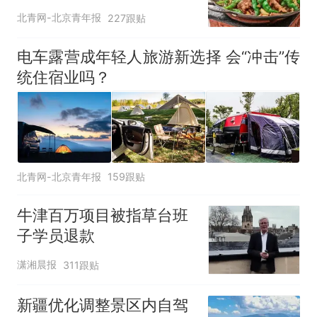
北青网-北京青年报
227跟贴
电车露营成年轻人旅游新选择 会“冲击”传
统住宿业吗？
北青网-北京青年报
159跟贴
牛津百万项目被指草台班
子学员退款
潇湘晨报
311跟贴
新疆优化调整景区内自驾