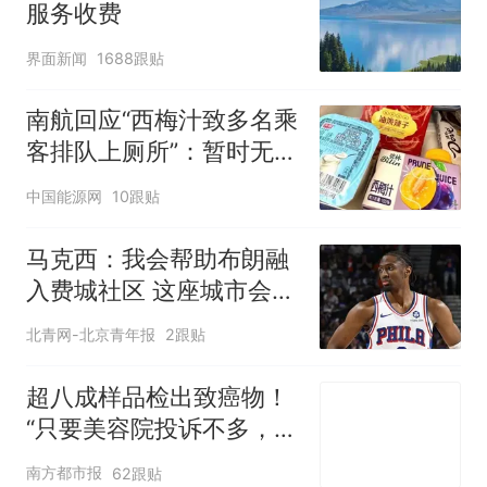
服务收费
界面新闻
1688跟贴
南航回应“西梅汁致多名乘
客排队上厕所”：暂时无法
核查是否发放西梅汁
中国能源网
10跟贴
马克西：我会帮助布朗融
入费城社区 这座城市会非
常欢迎他
北青网-北京青年报
2跟贴
超八成样品检出致癌物！
“只要美容院投诉不多，店
家就不会更换产品”
南方都市报
62跟贴