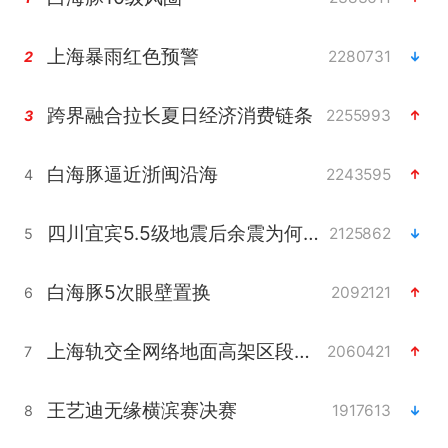
上海暴雨红色预警
2280731
2
跨界融合拉长夏日经济消费链条
2255993
3
白海豚逼近浙闽沿海
2243595
4
四川宜宾5.5级地震后余震为何不断
2125862
5
白海豚5次眼壁置换
2092121
6
上海轨交全网络地面高架区段限速运行
2060421
7
王艺迪无缘横滨赛决赛
1917613
8