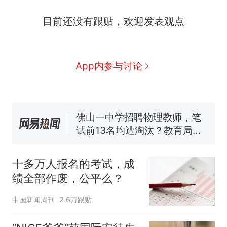
十多万人报名的考试，成绩
热
目前还没有跟贴，欢迎发表观点
全部作废，公平么？
搬家报价570元，搬到楼下
新
交5060元才肯搬上楼！女子傻
眼了……
视频丨只要一枚命中就能让航
App内参与讨论
母瘫痪 轰-6J实力有多强？
空调24小时开着反而更省电？
电力部门回应
佛山一中学招聘物理教师，笔
试前13名均遭淘汰？教育局：
已叫停招聘，成立调查组全面
“不建议大家买深色蛋糕”上热
核查
搜，网友：天塌了！
十多万人报名的考试，成
十多万人报名的考试，成绩
热
绩全部作废，公平么？
全部作废，公平么？
中国新闻周刊
2.6万跟贴