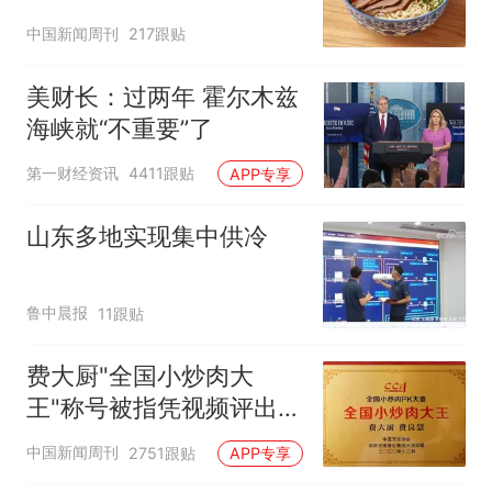
中国新闻周刊
217跟贴
美财长：过两年 霍尔木兹
海峡就“不重要”了
第一财经资讯
4411跟贴
APP专享
山东多地实现集中供冷
鲁中晨报
11跟贴
费大厨"全国小炒肉大
王"称号被指凭视频评出
官方回应
中国新闻周刊
2751跟贴
APP专享