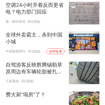
空调24小时开着反而更省
电？电力部门回应
第一财经资讯
962跟贴
全球外卖霸主，杀到中国
小城
中国新闻周刊
353跟贴
APP专享
自驾游客反映辉腾锡勒草
原周边有车辆轮胎被扎，
修理店铺换胎价格高达千
江西晨报
582跟贴
元，官方发布情况通报
费大厨“塌房”了？