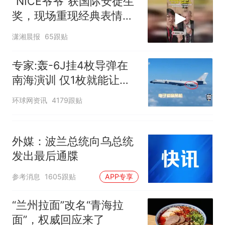
“NICE爷爷”获国际安徒生
奖，现场重现经典表情
包，向中国粉丝问好
潇湘晨报
65跟贴
专家:轰-6J挂4枚导弹在
南海演训 仅1枚就能让航
母瘫痪
环球网资讯
4179跟贴
外媒：波兰总统向乌总统
发出最后通牒
参考消息
1605跟贴
APP专享
“兰州拉面”改名“青海拉
面”，权威回应来了