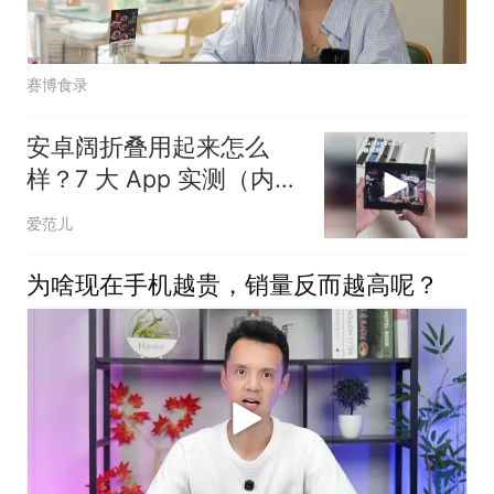
赛博食录
安卓阔折叠用起来怎么
样？7 大 App 实测（内屏
篇）
爱范儿
为啥现在手机越贵，销量反而越高呢？