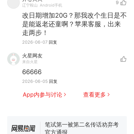
9
辽宁鞍山
Android手机
改日期增加20G？那我改个生日是不
是能返老还童啊？苹果客服，出来
走两步！
2026-06-07
回复
那个在床头放菜刀的女孩，
热
因老师一句“跟我回家”改写了
火星网友
人生
制裁瓜子饺子，美国怕什
新
来自火星
么？
66666
费大厨“全国小炒肉大王”称
2026-06-05
回复
号，仅凭视频评出？中国烹饪
协会回应
男子上山采菌偶然发现鸡枞菌
App内参与讨论
查看更多
窝，原地守1天等它长大：挖了
140多朵
美国渔民钓获鲨鱼徒手将其拽
回大海 目击者直呼震惊 （视频
来源：参考消息）
笔试第一被第二名传话劝弃考
官方通报