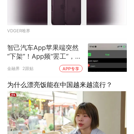
VDGER唯界
智己汽车App苹果端突然
“下架”！App频“罢工”，车
主为何总“罚站”
金融界
2跟贴
APP专享
为什么漂亮饭能在中国越来越流行？