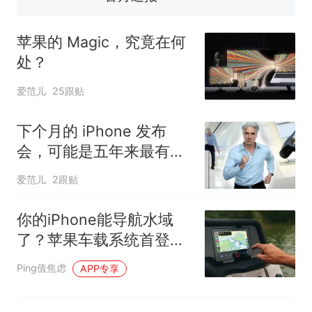
那个在床头放菜刀的女孩，
热
因老师一句“跟我回家”改写了
苹果的 Magic，究竟在何
人生
处？
爱范儿
25跟贴
下个月的 iPhone 发布
会，可能是五年来最有
「活人感」的一次
爱范儿
2跟贴
你的iPhone能导航水域
了？苹果车载系统首登浮
筒船
Ping值焦虑
APP专享