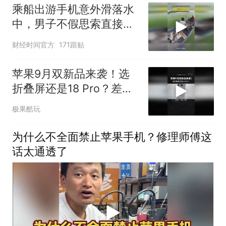
乘船出游手机意外滑落水
中，男子不假思索直接下
水打捞
财经时间官方
171跟贴
苹果9月双新品来袭！选
折叠屏还是18 Pro？差距
不止价格
极果酷玩
为什么不全面禁止苹果手机？修理师傅这
话太通透了