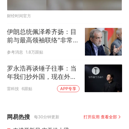
财经时间官方
伊朗总统佩泽希齐扬：目
前与最高领袖联络"非常困
难"
参考消息
1.8万跟贴
罗永浩再谈锤子往事：当
年我们抄外国，现在外国
抄我们
雷科技
6跟贴
APP专享
网易热搜
每30分钟更新
打开应用 查看全部