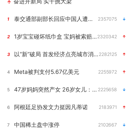
奋进开新局 实干挑大梁
泰交通部副部长回应中国人遭歧视手势
2357075
1
1岁宝宝碰坏纸巾盒 宝妈被索赔924元
2320342
2
以“新”破局 首发经济点亮城市消费活力
2282125
3
Meta被判支付5.67亿美元
2255972
4
47岁妈妈突然产女 26岁女儿：很震惊
2225658
5
阿根廷足协发文力挺因凡蒂诺
2183971
6
中国稀土盘中涨停
2102667
7