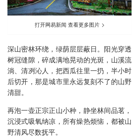
打开网易新闻 查看更多图片
深山密林环绕，绿荫层层蔽日。阳光穿透
树冠缝隙，碎成满地晃动的光斑，山溪流
淌、清冽沁人，把西瓜往里一扔，半小时
后切开，那是城市里永远复刻不了的山野
清甜。
再泡一壶正宗正山小种，静坐林间品茗，
沉浸式吸氧纳凉，所有燥热烦恼，都被山
野清风尽数抚平。