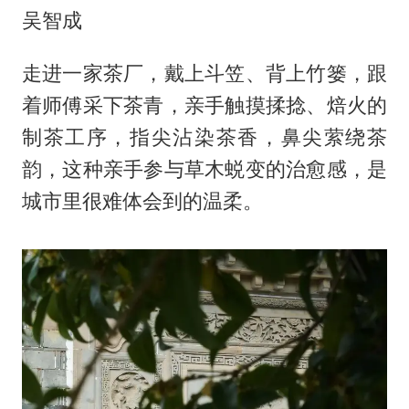
吴智成
走进一家茶厂，戴上斗笠、背上竹篓，跟
着师傅采下茶青，亲手触摸揉捻、焙火的
制茶工序，指尖沾染茶香，鼻尖萦绕茶
韵，这种亲手参与草木蜕变的治愈感，是
城市里很难体会到的温柔。