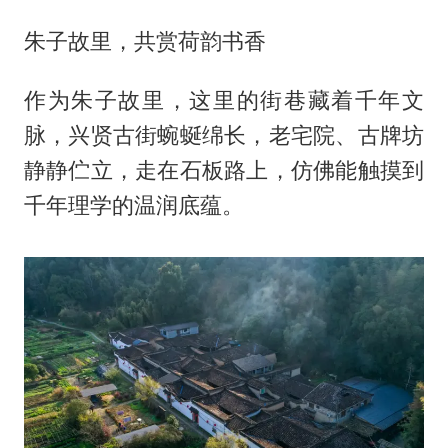
朱子故里，共赏荷韵书香
作为朱子故里，这里的街巷藏着千年文
脉，兴贤古街蜿蜒绵长，老宅院、古牌坊
静静伫立，走在石板路上，仿佛能触摸到
千年理学的温润底蕴。