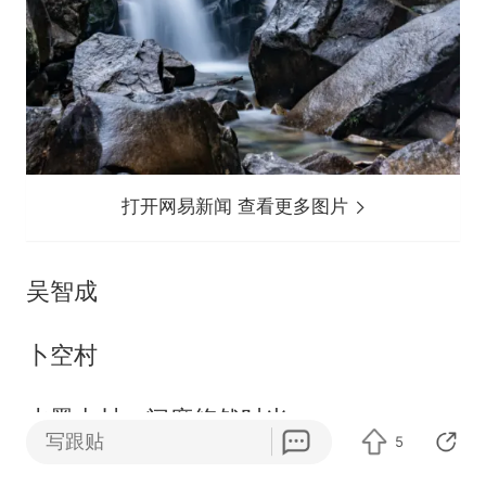
打开网易新闻 查看更多图片
吴智成
卜空村
水墨古村，闲度悠然时光
写跟贴
5
隐匿在群山褶皱之间的卜空村，环山抱