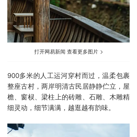
打开网易新闻 查看更多图片
900多米的人工运河穿村而过，温柔包裹
整座古村，两岸明清古民居静静伫立，屋
檐、窗棂、梁柱上的砖雕、石雕、木雕精
细灵动，细节满满，越逛越有韵味。