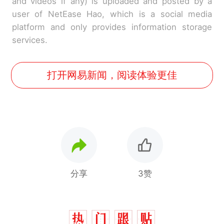
and videos if any) is uploaded and posted by a
user of NetEase Hao, which is a social media
platform and only provides information storage
services.
打开网易新闻，阅读体验更佳
分享
3赞