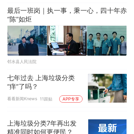
因老师一句“跟我回家”改写了
人生
最后一班岗｜执一事，秉一心，四十年赤
“陈”如炬
邻水县人民法院
七年过去 上海垃圾分类
“痒”了吗？
看看新闻Knews
11跟贴
APP专享
上海垃圾分类7年再出发
精准同时如何更便民？