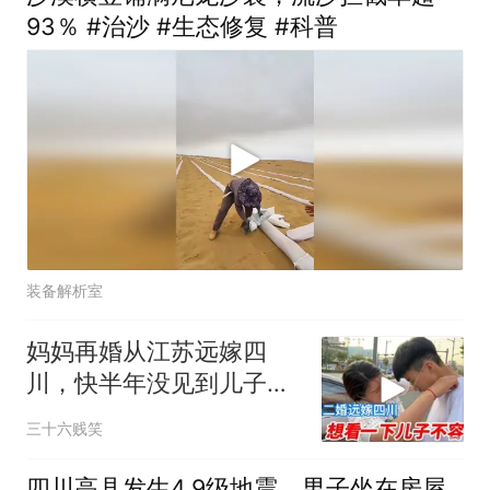
93％ #治沙 #生态修复 #科普
装备解析室
妈妈再婚从江苏远嫁四
川，快半年没见到儿子
了，两边牵挂两头难啊
三十六贱笑
四川高县发生4.9级地震，男子坐在房屋