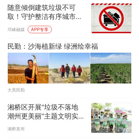
随意倾倒建筑垃圾不可
取！守护整洁有序城市空
间
邛崃融媒
APP专享
民勤：沙海植新绿 绿洲绘幸福
大美民勤
湘桥区开展“垃圾不落地
潮州更美丽”主题文明实践
活动
湘桥发布