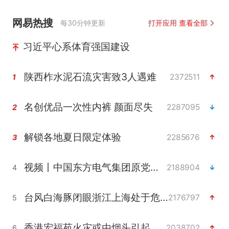
网易热搜
每30分钟更新
打开应用 查看全部
习近平心系体育强国建设
陕西柞水泥石流灾害致3人遇难
2372511
1
名创优品一次性内裤 颜面尽失
2287095
2
解锁各地夏日限定体验
2285676
3
视频丨中国东方电气集团原党组副书记、董事宋致远被查
2188904
4
台风白海豚闭眼浙江上海处于危险半圆
2176797
5
香港宏福苑火灾或由烟头引起
2038702
6