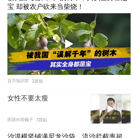
宝 却被农户砍来当柴烧！
百万知识军
2跟贴
女性不要太瘦
医路向前巍子
7跟贴
沙漠横竖铺满尼龙沙袋，流沙拦截率超