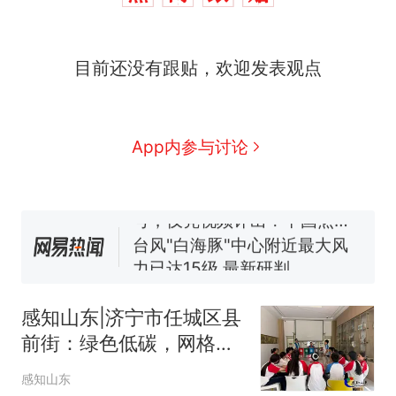
目前还没有跟贴，欢迎发表观点
那个在床头放菜刀的女孩，
热
因老师一句“跟我回家”改写了
人生
搬家报价570元，搬到楼下
新
App内参与讨论
交5060元才肯搬上楼！女子傻
眼了……
费大厨“全国小炒肉大王”称
号，仅凭视频评出？中国烹饪
协会回应
台风"白海豚"中心附近最大风
力已达15级 最新研判
佛山一中学招聘物理教师，笔
试前13名均遭淘汰？教育局：
感知山东|济宁市任城区县
已叫停招聘，成立调查组全面
笔试第一被第二名传话劝弃考
前街：绿色低碳，网格倡
核查
官方通报
环保
那个在床头放菜刀的女孩，
热
感知山东