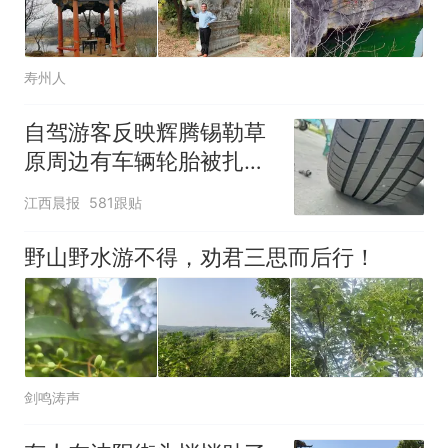
寿州人
自驾游客反映辉腾锡勒草
原周边有车辆轮胎被扎，
修理店铺换胎价格高达千
江西晨报
581跟贴
元，官方发布情况通报
野山野水游不得，劝君三思而后行！
剑鸣涛声