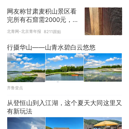
网友称甘肃麦积山景区看
完所有石窟需2000元，景
区：部分石窟受特别保
北青网-北京青年报
8211跟贴
护，游客可按需买
行摄华山——山青水碧白云悠悠
齐鲁壹点
从登恒山到入江湖，这个夏天大同这里又
有新玩法