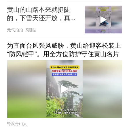
黄山的山路本来就挺陡
的，下雪天还开放，真是
管理失当！
元气拍拍
5跟贴
为直面台风强风威胁，黄山给迎客松装上
“防风铠甲”。用全方位防护守住黄山名片
野渡舟山人