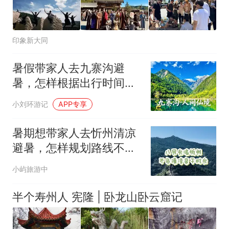
印象新大同
暑假带家人去九寨沟避
暑，怎样根据出行时间与
预算精准定行程+FAQ
小刘环游记
APP专享
暑期想带家人去忻州清凉
避暑，怎样规划路线不扎
堆？
小屿旅游中
半个寿州人 宪隆 | 卧龙山卧云窟记