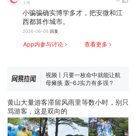
上海
小骗骗确实博学多才，把安微和江
西都算作城市。
十多万人报名的考试，成绩
热
2026-06-06
回复
全部作废，公平么？
5万的小车卖不动，40万以
新
App内参与讨论
查看更多
上的抢着买
浙江人戒备 "白海豚"已创我国
纪录 带来严重影响
视频丨只要一枚命中就能让航
母瘫痪 轰-6J实力有多强？
泰州父亲的手写家书遗失30
年，网友淘到后寄给女儿：花
黄山大量游客滞留风雨里等数小时，别只
鸟市场搬了，但爱还在
网友称甘肃麦积山景区看完所
骂游客，这是双向的
有石窟需2000元，景区：部分
石窟受特别保护，游客可按需
十多万人报名的考试，成绩
热
买
全部作废，公平么？