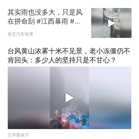
其实雨也没多大，只是风
在拼命刮 #江西暴雨 #卧
龙谷 #庐山 #武功山 #江
老五汽车世界
西旅游
台风黄山浓雾十米不见景，老小冻僵仍不
肯回头：多少人的坚持只是不甘心？
兰亭墨未干