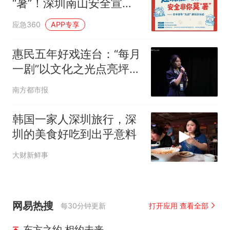
“暑”！深圳南山安全宣传
“五进”专场活动预告
应急360
APP专享
惠民五年好戏连台：“每月
一剧”以文化之光点亮坪山
美好生活
南方都市报
韩国一家人深圳旅行，深
圳的美食好吃到出乎意料
大财新鲜事
网易热搜
每30分钟更新
打开应用 查看全部
东方之约 相约未来