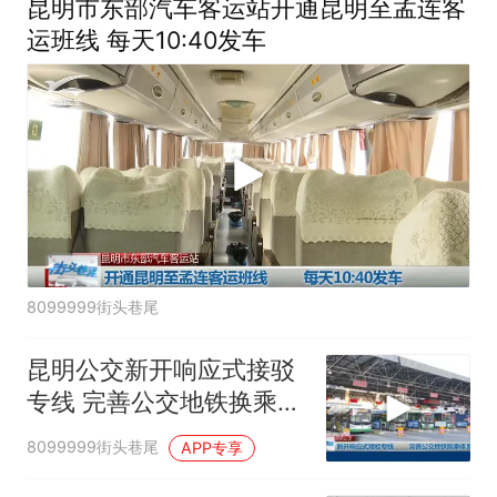
昆明市东部汽车客运站开通昆明至孟连客
运班线 每天10:40发车
8099999街头巷尾
昆明公交新开响应式接驳
专线 完善公交地铁换乘体
系
8099999街头巷尾
APP专享