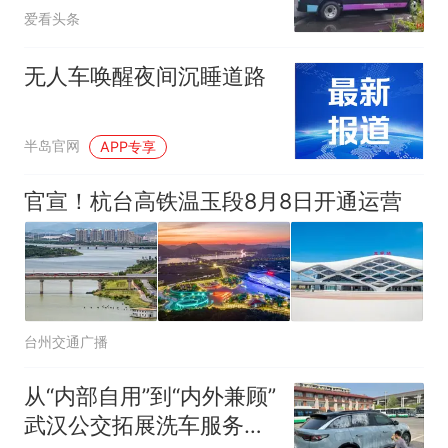
接你上车
人生
爱看头条
无人车唤醒夜间沉睡道路
半岛官网
APP专享
官宣！杭台高铁温玉段8月8日开通运营
台州交通广播
从“内部自用”到“内外兼顾”
武汉公交拓展洗车服务惠