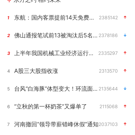
东航：国内客票提前14天免费退改
2385142
1
佛山通报笔试前13被淘汰后5名进体检
2378186
2
上半年我国机械工业经济运行稳中有进
2335297
3
A股三大股指收涨
2313570
4
台风“白海豚”体型变大！环流面积接近13个浙江那么大
2135644
5
“立秋的第一杯奶茶”又爆单了
2115068
6
河南撤回“领导带薪错峰休假”通知
2037103
7