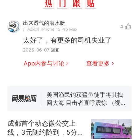
出来透气的潜水艇
4
那个在床头放菜刀的女孩，
热
广东深圳
iPhone 15 Pro Max
因老师一句“跟我回家”改写了
太好了，有更多的司机失业了
人生
制裁瓜子饺子，美国怕什
新
2026-06-07
回复
么？
费大厨“全国小炒肉大王”称
App内参与讨论
查看更多
号，仅凭视频评出？中国烹饪
协会回应
男子上山采菌偶然发现鸡枞菌
窝，原地守1天等它长大：挖了
140多朵
美国渔民钓获鲨鱼徒手将其拽
回大海 目击者直呼震惊 （视频
来源：参考消息）
笔试第一被第二名传话劝弃考
官方通报
成都首个动态微公交上
那个在床头放菜刀的女孩，
热
线，3元随约随到，5分钟
因老师一句“跟我回家”改写了