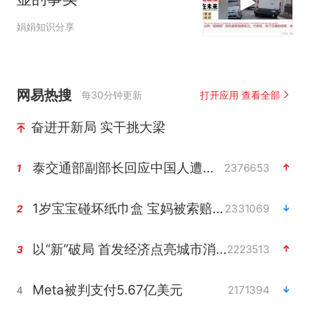
娟娟知识分享
网易热搜
每30分钟更新
打开应用 查看全部
奋进开新局 实干挑大梁
泰交通部副部长回应中国人遭歧视手势
2376653
1
1岁宝宝碰坏纸巾盒 宝妈被索赔924元
2331069
2
以“新”破局 首发经济点亮城市消费活力
2223513
3
Meta被判支付5.67亿美元
2171394
4