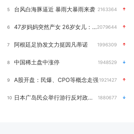
台风白海豚逼近 暴雨大暴雨来袭
2163364
5
47岁妈妈突然产女 26岁女儿：很震惊
2079644
6
阿根廷足协发文力挺因凡蒂诺
1996309
7
中国稀土盘中涨停
1948529
8
A股开盘：民爆、CPO等概念走强
1921427
9
日本广岛民众举行游行反对政府行径
1880677
10