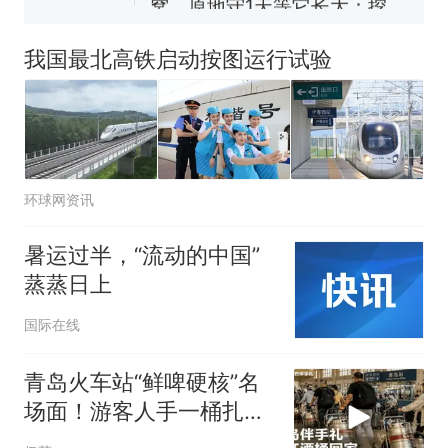
140多朵
美国渔民钓获鲨鱼徒手将其拽
回大海 目击者直呼震惊 （视频
我国最北高铁启动按图运行试验
来源：参考消息）
笔试第一被第二名传话劝弃考
官方通报
那个在床头放菜刀的女孩，
热
因老师一句“跟我回家”改写了
人生
环球网资讯
暑运过半，“流动的中国”
蒸蒸日上
国际在线
青岛火车站“鲜啤硬核”名
场面！游客人手一桶扎啤
扛上高铁