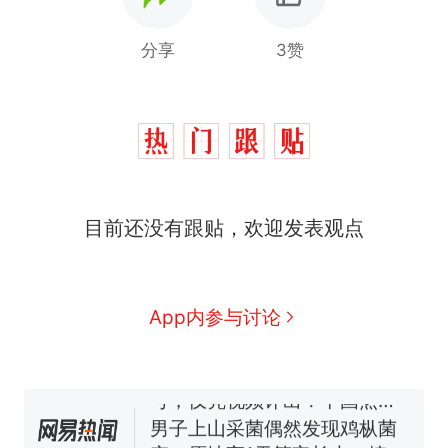
分享
3赞
目前还没有跟贴，欢迎发表观点
那个在床头放菜刀的女孩，
热
因老师一句“跟我回家”改写了
人生
制裁瓜子饺子，美国怕什
新
App内参与讨论
么？
费大厨“全国小炒肉大王”称
号，仅凭视频评出？中国烹饪
协会回应
男子上山采菌偶然发现鸡枞菌
窝，原地守1天等它长大：挖了