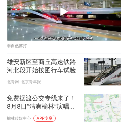
非自然苏打
雄安新区至商丘高速铁路
河北段开始按图行车试验
北青网-北京青年报
免费摆渡公交专线来了！
8月8日“清爽榆林”演唱会
出行必看→
榆林传媒中心
APP专享