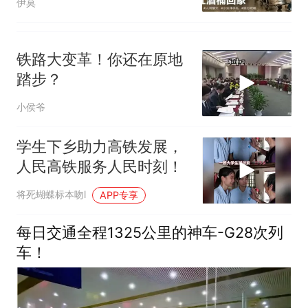
伊莫
铁路大变革！你还在原地
踏步？
小侯爷
学生下乡助力高铁发展，
人民高铁服务人民时刻！
将死蝴蝶标本吻l
APP专享
每日交通全程1325公里的神车-G28次列
车！