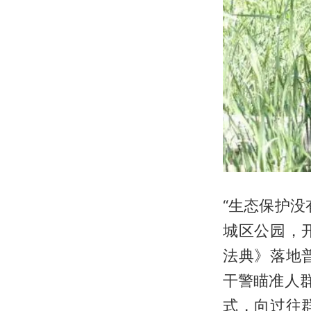
“生态保护
城区公园，
法典》落地
干警瞄准人
式，向过往