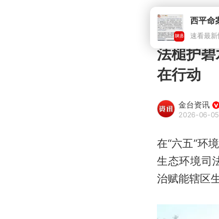
西平命
速看最新
法槌护碧
在行动
金台资讯
2026-06-05
在“六五”
生态环境司
治赋能辖区