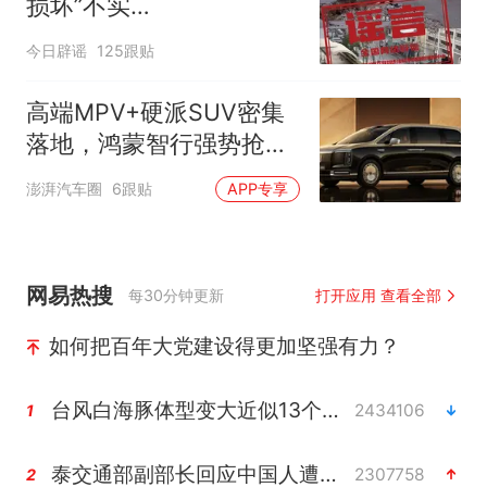
损坏”不实
（2026·08·06）
今日辟谣
125跟贴
高端MPV+硬派SUV密集
落地，鸿蒙智行强势抢占
自主高端市场制高点
澎湃汽车圈
6跟贴
APP专享
网易热搜
每30分钟更新
打开应用 查看全部
如何把百年大党建设得更加坚强有力？
台风白海豚体型变大近似13个浙江面积
2434106
1
泰交通部副部长回应中国人遭歧视手势
2307758
2