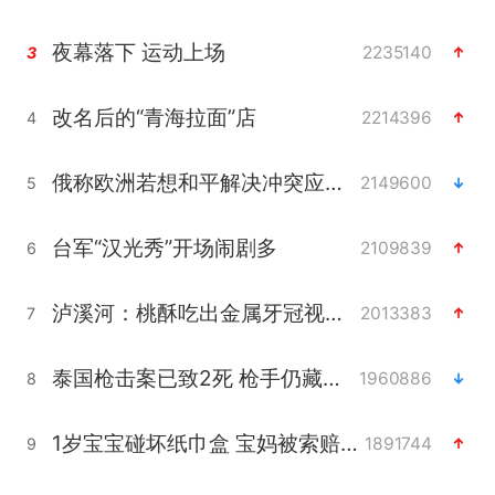
夜幕落下 运动上场
2235140
3
改名后的“青海拉面”店
2214396
4
俄称欧洲若想和平解决冲突应停止援乌
2149600
5
台军“汉光秀”开场闹剧多
2109839
6
泸溪河：桃酥吃出金属牙冠视频不实
2013383
7
泰国枪击案已致2死 枪手仍藏学校附近
1960886
8
1岁宝宝碰坏纸巾盒 宝妈被索赔924元
1891744
9