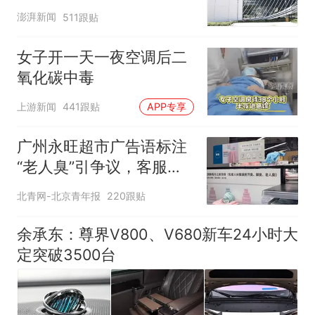
澎湃新闻
511跟贴
女子开一天一夜空调后二
氧化碳中毒
上游新闻
441跟贴
APP专享
广州永旺超市广告语标注
“老人臭”引争议，客服回
应
北青网-北京青年报
220跟贴
余承东：尊界V800、V680新车24小时大
定突破3500台