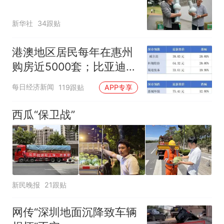
新华社
34跟贴
港澳地区居民每年在惠州
购房近5000套；比亚迪销
量跻身全球车企第六丨大
每日经济新闻
119跟贴
APP专享
湾区财经早参
西瓜“保卫战”
新民晚报
21跟贴
网传“深圳地面沉降致车辆