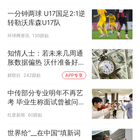
一分钟两球 U17国足2:1逆
转勒沃库森U17队
环球网资讯
130跟贴
知情人士：若未来几周通
胀数据偏热 沃什准备好加
息
财联社
242跟贴
APP专享
中传部分专业明年不再艺
考 毕业生称面试曾被问
“如何策划晚会” 专家：遏
红星新闻
60跟贴
制“艺考捷径化”
世界给“__在中国”填新词