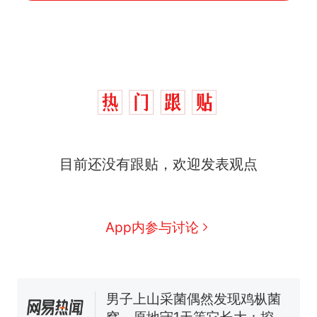
目前还没有跟贴，欢迎发表观点
那个在床头放菜刀的女孩，
热
因老师一句“跟我回家”改写了
人生
制裁瓜子饺子，美国怕什
新
App内参与讨论
么？
费大厨“全国小炒肉大王”称
号，仅凭视频评出？中国烹饪
协会回应
男子上山采菌偶然发现鸡枞菌
窝，原地守1天等它长大：挖了