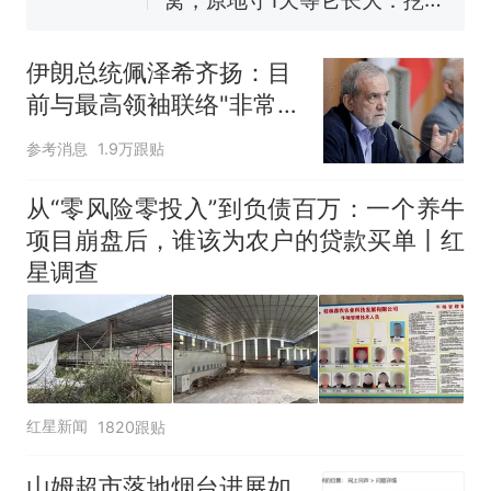
140多朵
美国渔民钓获鲨鱼徒手将其拽
回大海 目击者直呼震惊 （视频
伊朗总统佩泽希齐扬：目
来源：参考消息）
笔试第一被第二名传话劝弃考
前与最高领袖联络"非常困
官方通报
难"
那个在床头放菜刀的女孩，
热
参考消息
1.9万跟贴
因老师一句“跟我回家”改写了
人生
从“零风险零投入”到负债百万：一个养牛
项目崩盘后，谁该为农户的贷款买单丨红
星调查
红星新闻
1820跟贴
山姆超市落地烟台进展如