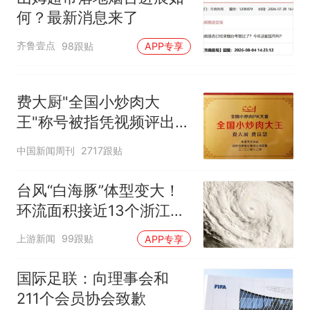
何？最新消息来了
齐鲁壹点
98跟贴
APP专享
费大厨"全国小炒肉大
王"称号被指凭视频评出
官方回应
中国新闻周刊
2717跟贴
台风“白海豚”体型变大！
环流面积接近13个浙江那
么大
上游新闻
99跟贴
APP专享
国际足联：向理事会和
211个会员协会致歉