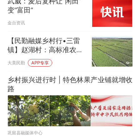
武威：麦后复种让“闲田”
变“富田”
金台资讯
【民勤融媒乡村行•三雷
镇】赵湖村：高标准农田
焕新颜 滴灌种出丰收好光
大美民勤
APP专享
景
乡村振兴进行时 | 特色林果产业铺就增收
路
巩留县融媒体中心