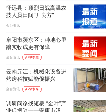
怀远县：顶烈日战高温农
技人员田间“开良方”
金台资讯
阜阳市颍东区：种地心里
踏实收成更有保障
金台资讯
APP专享
云南元江：机械化设备进
烤房科技赋能促振兴
金台资讯
APP专享
调研问诊找短板 “金叶”产
业促振兴——安康市汉滨