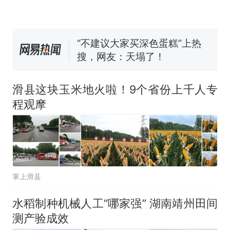
试前13名均遭淘汰？教育局：
已叫停招聘，成立调查组全面
视频丨只要一枚命中就能让航
核查
母瘫痪 轰-6J实力有多强？
“不建议大家买深色蛋糕”上热
搜，网友：天塌了！
十多万人报名的考试，成绩
热
全部作废，公平么？
滑县这块玉米地火啦！9个省份上千人专
程观摩
掌上滑县
水稻制种机械人工“哪家强” 湖南靖州田间
测产验成效