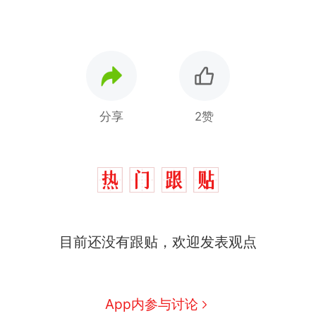
分享
2赞
十多万人报名的考试，成绩
热
全部作废，公平么？
搬家报价570元，搬到楼下
新
目前还没有跟贴，欢迎发表观点
交5060元才肯搬上楼！女子傻
眼了……
空调24小时开着反而更省电？
电力部门回应
佛山一中学招聘物理教师，笔
App内参与讨论