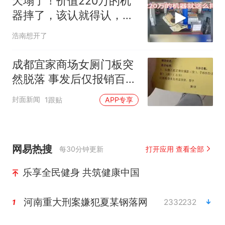
天塌了！价值220万的机
器摔了，该认就得认，绝
不给物流抹黑
浩南想开了
成都宜家商场女厕门板突
然脱落 事发后仅报销百余
元引争议
封面新闻
1跟贴
APP专享
网易热搜
每30分钟更新
打开应用 查看全部
乐享全民健身 共筑健康中国
河南重大刑案嫌犯夏某钢落网
2332232
1