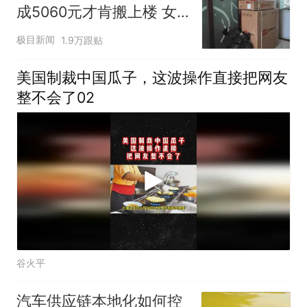
成5060元才肯搬上楼 女
子傻眼
极目新闻
1.9万跟贴
美国制裁中国瓜子，这波操作直接把网友
整不会了02
谷火平
汽车供应链本地化如何控