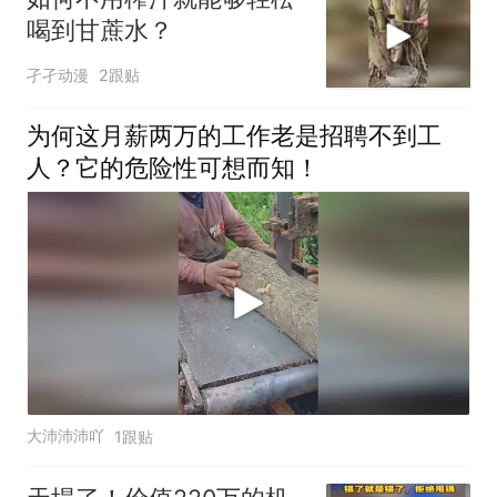
喝到甘蔗水？
孑孑动漫
2跟贴
为何这月薪两万的工作老是招聘不到工
人？它的危险性可想而知！
大沛沛沛吖
1跟贴