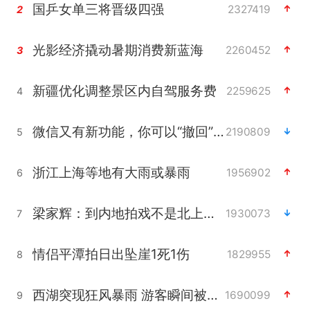
国乒女单三将晋级四强
2327419
2
光影经济撬动暑期消费新蓝海
2260452
3
新疆优化调整景区内自驾服务费
2259625
4
微信又有新功能，你可以“撤回”你的撤回了！
2190809
5
浙江上海等地有大雨或暴雨
1956902
6
梁家辉：到内地拍戏不是北上是回归
1930073
7
情侣平潭拍日出坠崖1死1伤
1829955
8
西湖突现狂风暴雨 游客瞬间被浇透
1690099
9