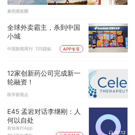
秦朔朋友圈
全球外卖霸主，杀到中国
小城
中国新闻周刊
125跟贴
APP专享
12家创新药公司完成新一
轮融资！
医学新视点
E45 孟岩对话李继刚：人
何以自处
有知有行App
00:12