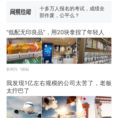
已叫停招聘，成立调查组全面
十多万人报名的考试，成绩全
核查
部作废，公平么？
“不建议大家买深色蛋糕”上热
搜，网友：天塌了！
“低配无印良品”，用20块拿捏了年轻人
那个在床头放菜刀的女孩，
热
因老师一句“跟我回家”改写了
人生
新周刊
1跟贴
我发现1亿左右规模的公司太苦了，老板
太拧巴了