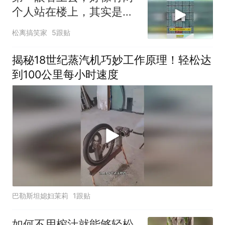
个人站在楼上，其实是海
上集装箱
松离搞笑家
5跟贴
揭秘18世纪蒸汽机巧妙工作原理！轻松达
到100公里每小时速度
巴勒斯坦媳妇茉莉
1跟贴
如何不用榨汁就能够轻松