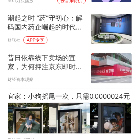
30.1万次播放
云音乐特供
潮起之时 “药”守初心：解
码国内药企崛起的时代答
案
财联社
APP专享
昔日依靠线下卖场的宜
家，为何押注京东即时零
售？
财经资本观察
宜家：小狗摇尾一次，只需0.0000024元