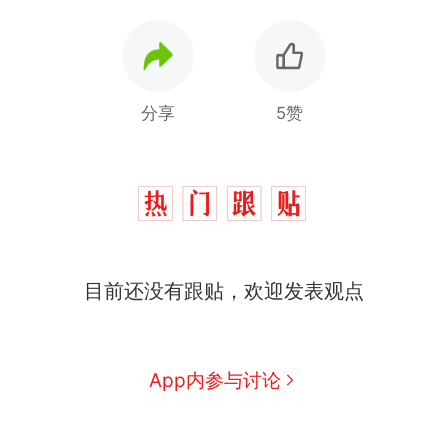
分享
5赞
那个在床头放菜刀的女孩，
热
因老师一句“跟我回家”改写了
目前还没有跟贴，欢迎发表观点
人生
搬家报价570元，搬到楼下
新
交5060元才肯搬上楼！女子傻
眼了……
空调24小时开着反而更省电？
App内参与讨论
电力部门回应
佛山一中学招聘物理教师，笔
试前13名均遭淘汰？教育局：