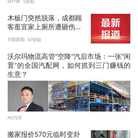
设计癖
5跟贴
木板门突然脱落，成都顾
客逛宜家上厕所遭砸伤，
宜家回应：已启动调查开
封面新闻
47跟贴
展设施核查
沃尔玛物流高管“空降”汽后市场：一张“闲
置”的全国汽配网，如何抓到三门赚钱的
生意？
AC汽车
搬家报价570元临时变卦