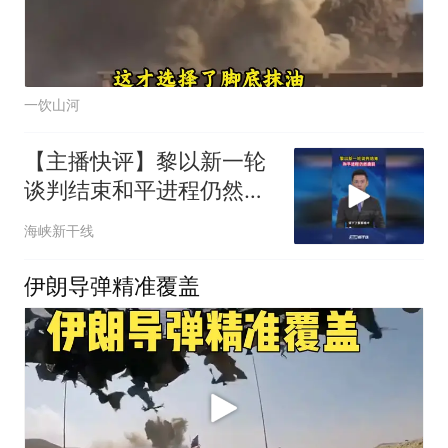
一饮山河
【主播快评】黎以新一轮
谈判结束和平进程仍然脆
弱
海峡新干线
伊朗导弹精准覆盖