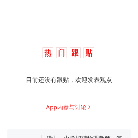
目前还没有跟贴，欢迎发表观点
那个在床头放菜刀的女孩，
热
因老师一句“跟我回家”改写了
人生
费大厨“全国小炒肉大王”称
新
App内参与讨论
号，仅凭视频评出？中国烹饪
协会回应
台风"白海豚"中心附近最大风
力已达15级 最新研判