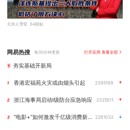
主持人雪莹
64跟贴
网易热搜
每30分钟更新
打开应用 查看全部
夯实基础开新局
香港宏福苑火灾或由烟头引起
2395168
1
浙江海事局启动Ⅰ级防台应急响应
2325511
2
“电影+”如何激发千亿级消费新活力？
2281032
3