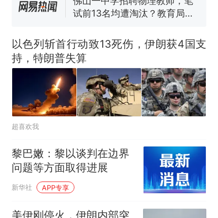
佛山一中学招聘物理教师，笔
试前13名均遭淘汰？教育局：
已叫停招聘，成立调查组全面
笔试第一被第二名传话劝弃考
核查
官方通报
以色列斩首行动致13死伤，伊朗获4国支
享界G9车型预售价公布：
持，特朗普失算
43.98万起
那个在床头放菜刀的女孩，
热
因老师一句“跟我回家”改写了
人生
超喜欢我
黎巴嫩：黎以谈判在边界
问题等方面取得进展
新华社
APP专享
美伊刚停火，伊朗内部突