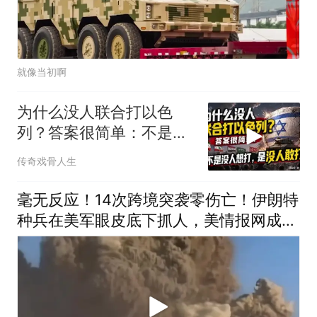
就像当初啊
为什么没人联合打以色
列？答案很简单：不是没
人想打，是没人敢打
传奇戏骨人生
毫无反应！14次跨境突袭零伤亡！伊朗特
种兵在美军眼皮底下抓人，美情报网成了
摆设