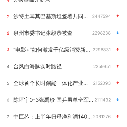
沙特土耳其巴基斯坦签署共同防务协议
2447594
1
泉州市委书记张毅恭被查
2298238
2
“电影+”如何激发千亿级消费新活力？
2296831
3
台风白海豚实时路径
2259951
4
全球首个长时储能一体化产业园量产
2152093
5
陈垣宇0-3张禹珍 国乒男单全军覆没
2111432
6
中巨芯：上半年归母净利润1405.77万元
2061276
7