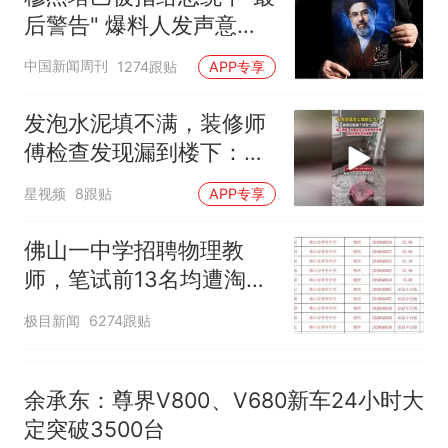
已叫停招聘，成立调查组全面
台风"白海豚"中心附近最大风
后警告" 爆料人发声意味
核查
力已达15级 最新研判
深长
那个在床头放菜刀的女孩，
热
中国新闻周刊
1274跟贴
APP专享
因老师一句“跟我回家”改写了
人生
发泡水泥填不满，装修师
傅检查发现漏到楼下：出
风口未延伸到外墙
星视频
8跟贴
APP专享
佛山一中学招聘物理教
师，笔试前13名均遭淘
汰？教育局：已叫停招
极目新闻
6274跟贴
聘，成立调查组全面核查
余承东：尊界V800、V680新车24小时大
定突破3500台