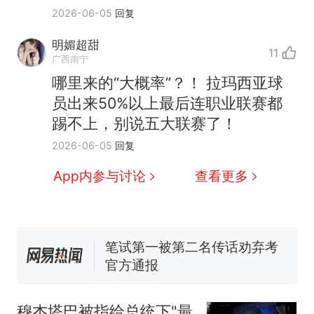
2026-06-05
回复
明媚超甜
11
广西南宁
哪里来的“大概率”？！ 拉玛西亚球
员出来50%以上最后连职业联赛都
踢不上，别说五大联赛了！
那个在床头放菜刀的女孩，
热
2026-06-05
回复
因老师一句“跟我回家”改写了
人生
费大厨“全国小炒肉大王”称
新
App内参与讨论
查看更多
号，仅凭视频评出？中国烹饪
协会回应
美国渔民钓获鲨鱼徒手将其拽
回大海 目击者直呼震惊 （视频
来源：参考消息）
笔试第一被第二名传话劝弃考
官方通报
佛山一中学招聘物理教师，笔
试前13名均遭淘汰？教育局：
穆杰塔巴被指给总统下"最