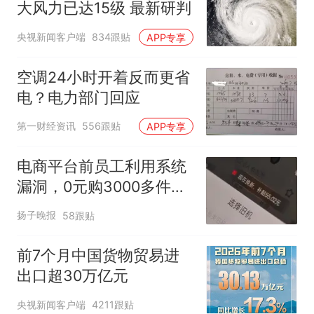
大风力已达15级 最新研判
央视新闻客户端
834跟贴
APP专享
空调24小时开着反而更省
电？电力部门回应
第一财经资讯
556跟贴
APP专享
电商平台前员工利用系统
漏洞，0元购3000多件家
电！
扬子晚报
58跟贴
前7个月中国货物贸易进
出口超30万亿元
央视新闻客户端
4211跟贴