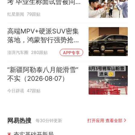
考 毕业生称面试曾被问
“如何策划晚会” 专家：遏
红星新闻
79跟贴
制“艺考捷径化”
高端MPV+硬派SUV密集
落地，鸿蒙智行强势抢占
自主高端市场制高点
澎湃汽车圈
280跟贴
APP专享
“新疆阿勒泰八月能滑雪”
不实（2026·08·07）
今日辟谣
47跟贴
网易热搜
每30分钟更新
打开应用 查看全部
夯实基础开新局