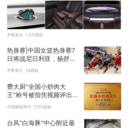
齐鲁壹点
1.8万跟贴
热身赛|中国女篮热身赛7
日将战尼日利亚，杨舒予
有望出战
齐鲁壹点
28跟贴
费大厨"全国小炒肉大
王"称号被指凭视频评出
官方回应
中国新闻周刊
2750跟贴
台风"白海豚"中心附近最