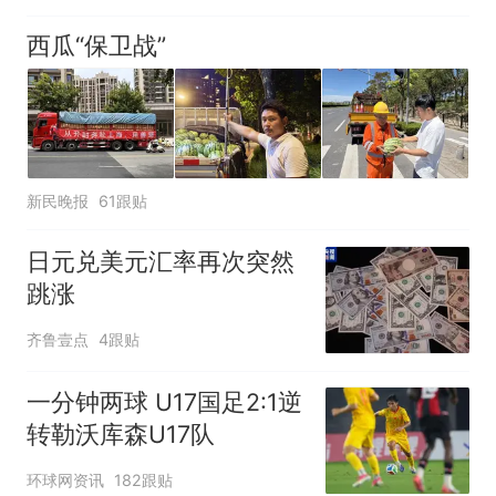
西瓜“保卫战”
新民晚报
61跟贴
日元兑美元汇率再次突然
跳涨
齐鲁壹点
4跟贴
一分钟两球 U17国足2:1逆
转勒沃库森U17队
环球网资讯
182跟贴