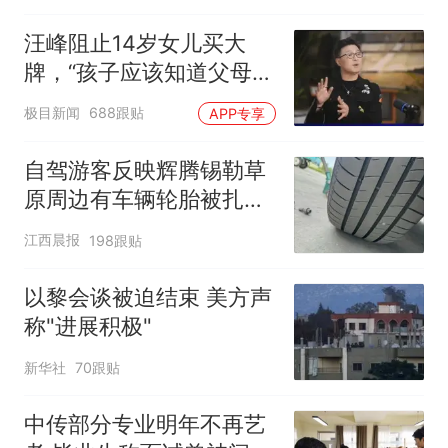
汪峰阻止14岁女儿买大
牌，“孩子应该知道父母的
不易”，称自己买衣服80%
极目新闻
688跟贴
APP专享
都在淘宝
自驾游客反映辉腾锡勒草
原周边有车辆轮胎被扎，
修理店铺换胎价格高达千
江西晨报
198跟贴
元，官方发布情况通报
以黎会谈被迫结束 美方声
称"进展积极"
新华社
70跟贴
中传部分专业明年不再艺