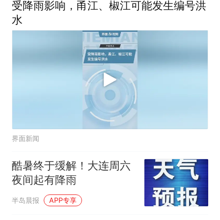
受降雨影响，甬江、椒江可能发生编号洪
水
界面新闻
酷暑终于缓解！大连周六
夜间起有降雨
半岛晨报
APP专享