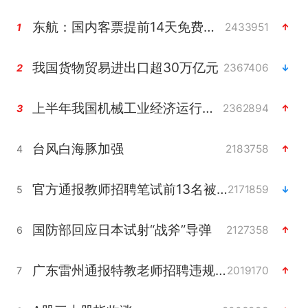
东航：国内客票提前14天免费退改
2433951
1
我国货物贸易进出口超30万亿元
2367406
2
上半年我国机械工业经济运行稳中有进
2362894
3
台风白海豚加强
2183758
4
官方通报教师招聘笔试前13名被淘汰
2171859
5
国防部回应日本试射“战斧”导弹
2127358
6
广东雷州通报特教老师招聘违规事件
2019170
7