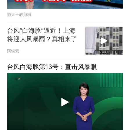
懒大王教剪辑
台风“白海豚”逼近！上海
将迎大风暴雨？真相来了
阿银紫
台风白海豚第13号：直击风暴眼