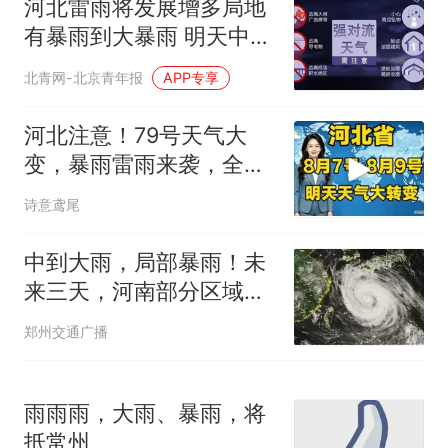
河北雷雨将发展增多局地
那个在床头放菜刀的女孩，
热
有暴雨到大暴雨 明天中南
因老师一句“跟我回家”改写了
部高温消退
人生
北青网-北京青年报
APP专享
河北注意！79号天气大
变，暴雨雷雨来袭，全省
老乡留心！
诗意鸢尾
中到大雨，局部暴雨！未
来三天，河南部分区域需
警惕强对流天气
郑州交通广播
雨雨雨，大雨、暴雨，将
抵常州