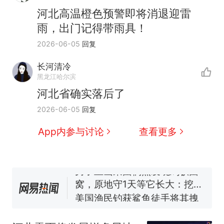
河北高温橙色预警即将消退迎雷
雨，出门记得带雨具！
2026-06-05
回复
长河清冷
那个在床头放菜刀的女孩，
热
黑龙江哈尔滨
因老师一句“跟我回家”改写了
河北省确实落后了
人生
制裁瓜子饺子，美国怕什
新
2026-06-05
回复
么？
费大厨“全国小炒肉大王”称
App内参与讨论
查看更多
号，仅凭视频评出？中国烹饪
协会回应
男子上山采菌偶然发现鸡枞菌
窝，原地守1天等它长大：挖了
140多朵
美国渔民钓获鲨鱼徒手将其拽
回大海 目击者直呼震惊 （视频
来源：参考消息）
笔试第一被第二名传话劝弃考
官方通报