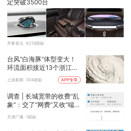
定突破3500台
齐鲁壹点
6219跟贴
台风“白海豚”体型变大！
环流面积接近13个浙江那
么大
上游新闻
304跟贴
APP专享
调查 | 长城宽带的收费“乱
象”：交了“网费”又收“端口
费”，退费没着落，使用期
天津广播
1跟贴
可延长到2037年