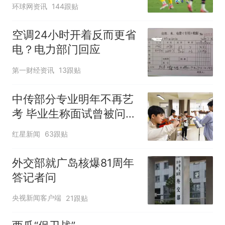
环球网资讯
144跟贴
空调24小时开着反而更省
电？电力部门回应
第一财经资讯
13跟贴
中传部分专业明年不再艺
考 毕业生称面试曾被问
“如何策划晚会” 专家：遏
红星新闻
63跟贴
制“艺考捷径化”
外交部就广岛核爆81周年
答记者问
央视新闻客户端
21跟贴