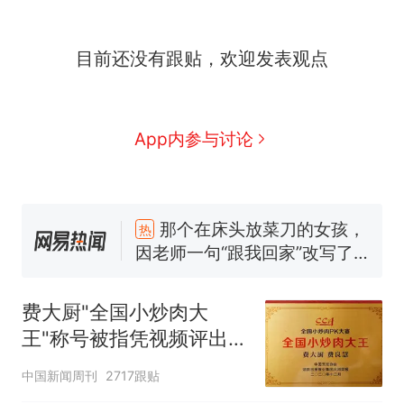
目前还没有跟贴，欢迎发表观点
App内参与讨论
那个在床头放菜刀的女孩，
热
因老师一句“跟我回家”改写了
人生
制裁瓜子饺子，美国怕什
新
么？
费大厨"全国小炒肉大
费大厨“全国小炒肉大王”称
王"称号被指凭视频评出
号，仅凭视频评出？中国烹饪
官方回应
协会回应
男子上山采菌偶然发现鸡枞菌
中国新闻周刊
2717跟贴
窝，原地守1天等它长大：挖了