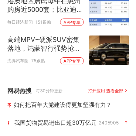
港澳地区居民每年在惠州
购房近5000套；比亚迪销
量跻身全球车企第六丨大
每日经济新闻
151跟贴
APP专享
湾区财经早参
高端MPV+硬派SUV密集
落地，鸿蒙智行强势抢占
自主高端市场制高点
澎湃汽车圈
75跟贴
APP专享
网易热搜
每30分钟更新
打开应用 查看全部
如何把百年大党建设得更加坚强有力？
我国货物贸易进出口超30万亿元
2405905
1