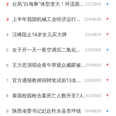
台风“白海豚”体型变大！环流面积接近13个浙江那么大
2372912
2
上半年我国机械工业经济运行稳中有进
2294626
3
汪峰阻止14岁女儿买大牌
2234615
4
女子开一天一夜空调后二氧化碳中毒
2215388
5
王力宏演唱会黄牛带观众藏匿被查获
2119695
6
官方通报教师招聘笔试前13名被淘汰
2056292
7
泰国校园枪击案死亡人数升至7人
2013565
8
陕西省委书记赶赴柞水县杏坪镇
1946659
9