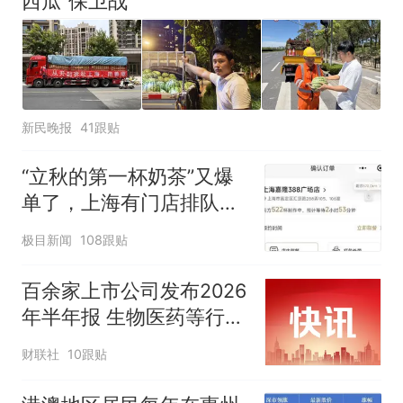
西瓜“保卫战”
新民晚报
41跟贴
“立秋的第一杯奶茶”又爆
单了，上海有门店排队超
500杯，店员：今天奶茶
极目新闻
108跟贴
店都很忙，要等2个多小
时
百余家上市公司发布2026
年半年报 生物医药等行业
现亮点
财联社
10跟贴