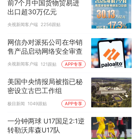
前7个月中国货物贸易进
出口超30万亿元
央视新闻客户端
2256跟贴
网信办对派拓公司在华销
售产品启动网络安全审查
央视新闻客户端
121跟贴
APP专享
美国中央情报局被指已秘
密设立古巴工作组
极目新闻
1049跟贴
APP专享
一分钟两球 U17国足2:1逆
转勒沃库森U17队