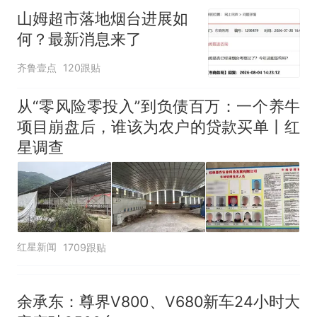
140多朵
美国渔民钓获鲨鱼徒手将其拽
山姆超市落地烟台进展如
回大海 目击者直呼震惊 （视频
何？最新消息来了
来源：参考消息）
笔试第一被第二名传话劝弃考
齐鲁壹点
120跟贴
官方通报
那个在床头放菜刀的女孩，
热
从“零风险零投入”到负债百万：一个养牛
因老师一句“跟我回家”改写了
项目崩盘后，谁该为农户的贷款买单丨红
人生
星调查
红星新闻
1709跟贴
余承东：尊界V800、V680新车24小时大