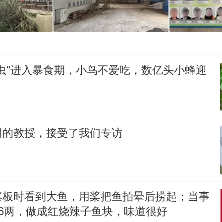
虫”进入暴食期，小鸟不爱吃，数亿头小蜂迎
谢的教授，接受了我们专访
桨板时看到大鱼，用桨把鱼拍晕后捞起；当事
6两，做成红烧辣子鱼块，味道很好