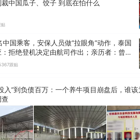
制裁中国瓜子、饺子 到底在怕什么
跟贴
名中国乘客，安保人员做“拉眼角”动作，泰国
应：拒绝登机决定由航司作出；亲历者：曾承
但没兑现
5367跟贴
零投入”到负债百万：一个养牛项目崩盘后，谁该
调查