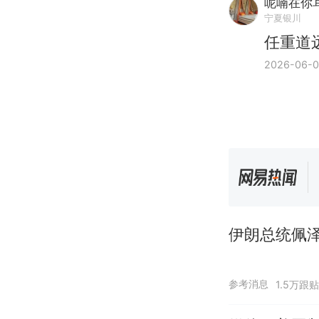
呢喃在你
宁夏银川
任重道
2026-06-
伊朗总统佩泽
参考消息
1.5万跟贴