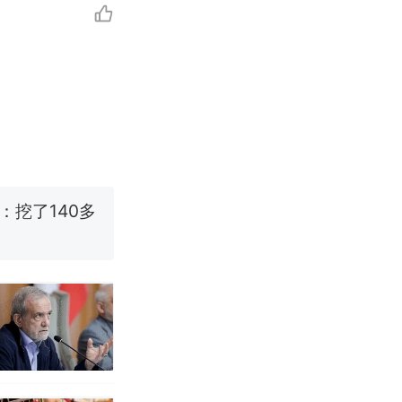
改写了人生
烹饪协会回应
挖了140多
 （视频来源：