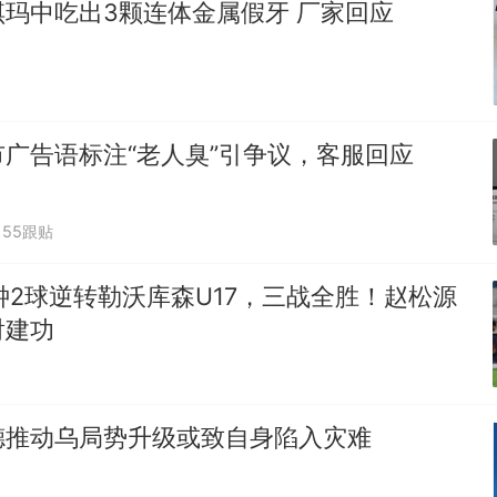
玛中吃出3颗连体金属假牙 厂家回应
广告语标注“老人臭”引争议，客服回应
55跟贴
分钟2球逆转勒沃库森U17，三战全胜！赵松源
射建功
德推动乌局势升级或致自身陷入灾难