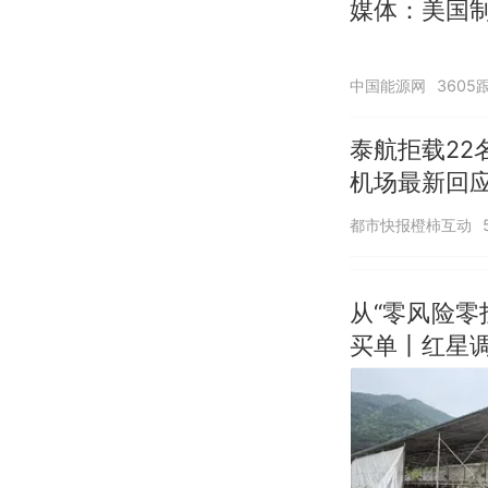
媒体：美国
中国能源网
3605
泰航拒载22
机场最新回
诺免费改签
都市快报橙柿互动
从“零风险
买单丨红星