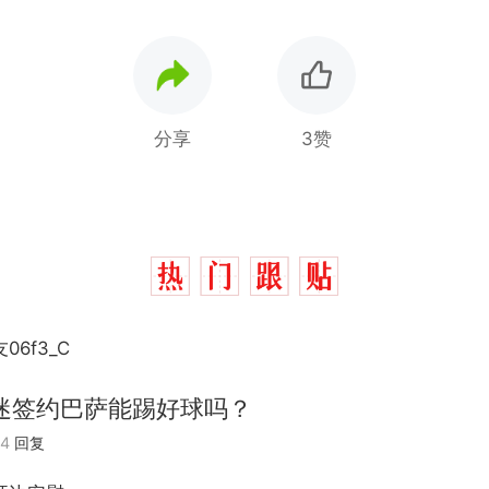
分享
3赞
06f3_C
迷签约巴萨能踢好球吗？
04
回复