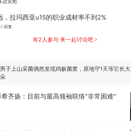
耳边安慰
远，拉玛西亚u15的职业成材率不到2%
制裁瓜子饺子，美国怕什么？
热
04
回复
有2人参与 来一起讨论吧
那个在床头放菜刀的女孩，因老师一句“跟我回家”
新
费大厨“全国小炒肉大王”称号，仅凭视频评出？中国
男子上山采菌偶然发现鸡枞菌窝，原地守1天等它长大：
朵
美国渔民钓获鲨鱼徒手将其拽回大海 目击者直呼震惊
参考消息）
希齐扬：目前与最高领袖联络"非常困难"
笔试第一被第二名传话劝弃考 官方通报
制裁瓜子饺子，美国怕什么？
热