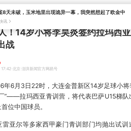
人！14岁小将李昊炎签约拉玛西
出战
 17:42
·北京
·澎湃新闻官方网易号
26年6月3日22时，大连金普新区14岁足球小
厂”——拉玛西亚青训营，将代表巴萨U15梯
上首位中国球员。
亚雷亚尔等多家西甲豪门青训部门均抛出试训