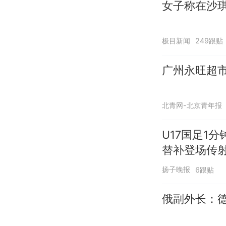
女子称在沙琪
极目新闻
249跟贴
广州永旺超市
北青网-北京青年报
U17国足1
替补登场传
扬子晚报
6跟贴
俄副外长：