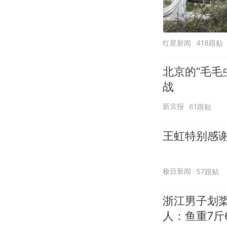
红星新闻
418跟贴
北京的“毛毛
战
新京报
61跟贴
王虹特别感
极目新闻
57跟贴
浙江男子划
人：鱼重7斤