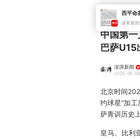
中国第一
巴萨U15
澎湃新闻
2026-06-04
北京时间20
约球星“加工
萨青训历史
皇马、比利