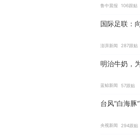
鲁中晨报
106跟贴
国际足联：向
澎湃新闻
287跟贴
明治牛奶，
蓝鲸新闻
57跟贴
台风“白海豚
央视新闻
294跟贴