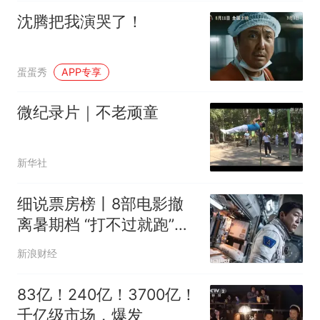
沈腾把我演哭了！
蛋蛋秀
APP专享
微纪录片｜不老顽童
新华社
细说票房榜丨8部电影撤
离暑期档 “打不过就跑”真
的有效？
新浪财经
83亿！240亿！3700亿！
千亿级市场，爆发