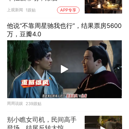
上观新闻
1跟贴
APP专享
他说“不靠周星驰我也行”，结果票房5600
万，豆瓣4.0
周周说娱
239跟贴
别小瞧女司机，民间高手
登场，结尾反转太惊