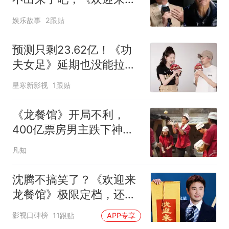
餐馆》票房缩水超2000
娱乐故事
2跟贴
万，《蜘蛛侠4》也不好
受，票房缩水近1200万，
预测只剩23.62亿！《功
只有《八仙》涨了
夫女足》延期也没能拉
高，但周星驰尽力了
星寒新影视
1跟贴
《龙餐馆》开局不利，
400亿票房男主跌下神
坛，沈腾翻身困难
凡知
沈腾不搞笑了？《欢迎来
龙餐馆》极限定档，还有
这3点让人捏把汗
影视口碑榜
11跟贴
APP专享