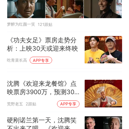
梦醉为红颜一笑
121跟贴
《功夫女足》票房走势分
析：上映30天或迎来终映
吃青菜长高
APP专享
沈腾《欢迎来龙餐馆》点
映票房3900万，预测30
亿起步
荒野老五
2跟贴
APP专享
硬刚诺兰第一天，沈腾笑
不出来了吧，《欢迎来龙