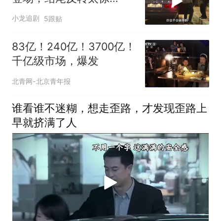
喜！！
小龙追剧
5跟贴
83亿！240亿！3700亿！
千亿级市场，爆发
北青网-北京青年报
谁看谁不迷糊，想走歪路，才发现歪路上
早就挤满了人