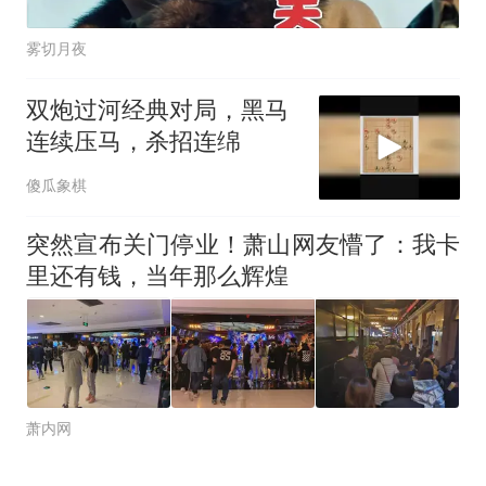
雾切月夜
双炮过河经典对局，黑马
连续压马，杀招连绵
傻瓜象棋
突然宣布关门停业！萧山网友懵了：我卡
里还有钱，当年那么辉煌
萧内网