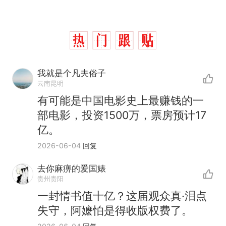
我就是个凡夫俗子
云南昆明
有可能是中国电影史上最赚钱的一
部电影，投资1500万，票房预计17
亿。
2026-06-04
回复
去你麻痹的爱国婊
贵州贵阳
十多万人报名的考试，成绩
热
一封情书值十亿？这届观众真·泪点
全部作废，公平么？
失守，阿嬷怕是得收版权费了。
全球唯一没有法定首都的国
新