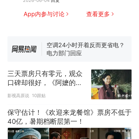
2026-06-04
回复
家，刚改国名，总统就邀请中
国大使骑行绕了几乎整个国境
搬家报价570元，搬到楼下交
App内参与讨论
查看更多
线一圈，还曾两次到中国寻根
5060元才肯搬上楼！女子傻眼
了……
视频丨只要一枚命中就能让航
母瘫痪 轰-6J实力有多强？
空调24小时开着反而更省电？
电力部门回应
佛山一中学招聘物理教师，笔
试前13名均遭淘汰？教育局：
三天票房只有零元，观众
已叫停招聘，成立调查组全面
十多万人报名的考试，成绩
热
口碑却很好，《阿嬷的情
核查
全部作废，公平么？
书》的成功难复制
影视高原说
10跟贴
保守估计！《欢迎来龙餐馆》票房不低于
40亿，暑期档断层第一！