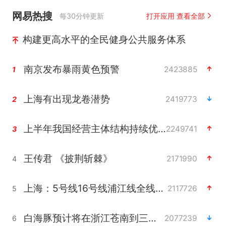
网易热搜
每30分钟更新
打开应用 查看全部
构建更高水平的全民健身公共服务体系
南京发布暴雨黄色预警
2423885
1
上海有出现龙卷潜势
2419773
2
上半年我国经营主体结构持续优化
2249741
3
王传君 《披荆斩棘》
2171990
4
上海：5号线16号线浦江线全线停运
2117726
5
白海豚预计将在浙江苍南到三门一带登陆
2077239
6