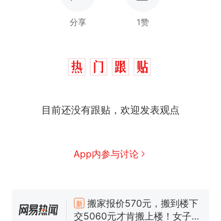
分享
1赞
目前还没有跟贴，欢迎发表观点
App内参与讨论
那个在床头放菜刀的女孩，
热
因老师一句“跟我回家”改写了
人生
搬家报价570元，搬到楼下
新
交5060元才肯搬上楼！女子傻