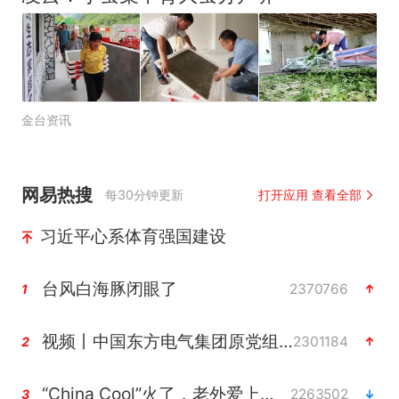
金台资讯
网易热搜
每30分钟更新
打开应用 查看全部
习近平心系体育强国建设
台风白海豚闭眼了
2370766
1
视频丨中国东方电气集团原党组副书记、董事宋致远被查
2301184
2
“China Cool”火了，老外爱上中国避暑游
2263502
3