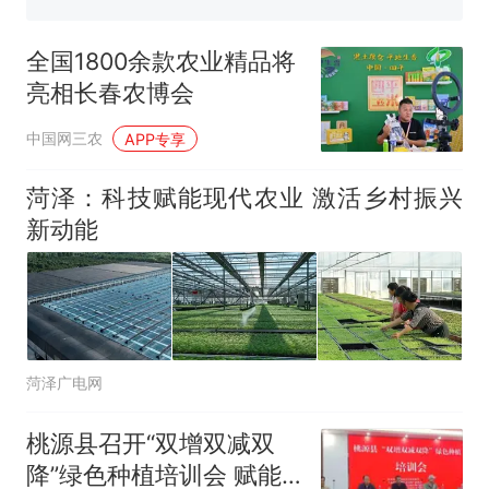
眼了……
费大厨“全国小炒肉大王”称
号，仅凭视频评出？中国烹饪
全国1800余款农业精品将
协会回应
台风"白海豚"中心附近最大风
亮相长春农博会
力已达15级 最新研判
佛山一中学招聘物理教师，笔
中国网三农
APP专享
试前13名均遭淘汰？教育局：
已叫停招聘，成立调查组全面
笔试第一被第二名传话劝弃考
菏泽：科技赋能现代农业 激活乡村振兴
核查
官方通报
新动能
那个在床头放菜刀的女孩，
热
因老师一句“跟我回家”改写了
人生
菏泽广电网
桃源县召开“双增双减双
降”绿色种植培训会 赋能