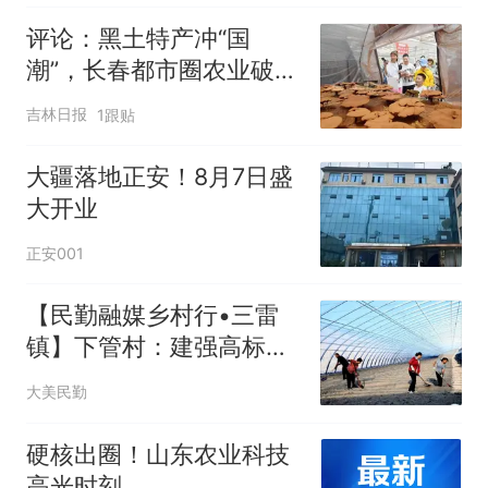
评论：黑土特产冲“国
潮”，长春都市圈农业破局
之道何在？
吉林日报
1跟贴
大疆落地正安！8月7日盛
大开业
正安001
【民勤融媒乡村行•三雷
镇】下管村：建强高标准
日光温室 跑出产业富民
大美民勤
“加速度”
硬核出圈！山东农业科技
高光时刻