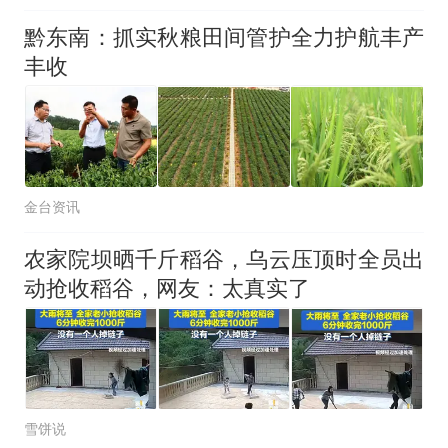
黔东南：抓实秋粮田间管护全力护航丰产
丰收
金台资讯
农家院坝晒千斤稻谷，乌云压顶时全员出
动抢收稻谷，网友：太真实了
雪饼说