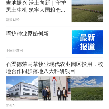
吉地振兴·沃土向新｜守护
黑土生机 筑牢大国粮仓
——看“梨树模式”如何以
新浪财经
全方位迭代升级护土促产
呵护种业原始创新
中国经济网
石渠德荣马草牧业现代农业园区投用，校
地合作同步落地八大科研项目
甘孜号