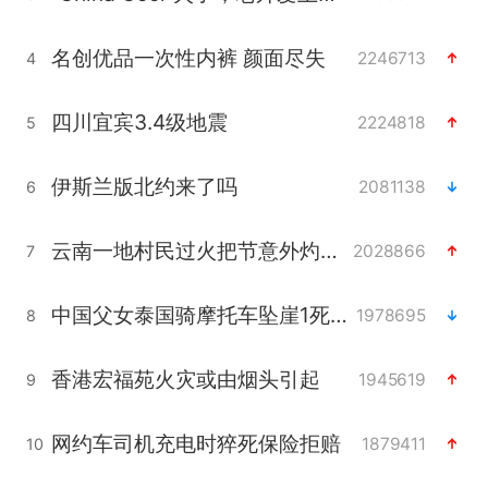
名创优品一次性内裤 颜面尽失
2246713
4
四川宜宾3.4级地震
2224818
5
伊斯兰版北约来了吗
2081138
6
云南一地村民过火把节意外灼伤16人
2028866
7
中国父女泰国骑摩托车坠崖1死1伤
1978695
8
香港宏福苑火灾或由烟头引起
1945619
9
网约车司机充电时猝死保险拒赔
1879411
10