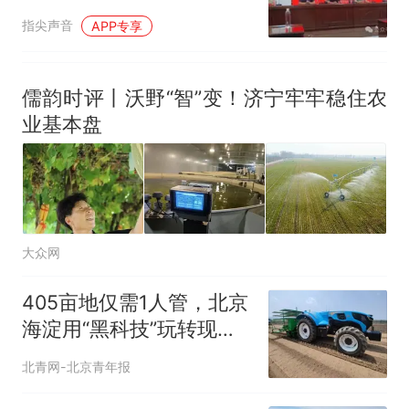
富硒农业高质量发展
指尖声音
APP专享
儒韵时评丨沃野“智”变！济宁牢牢稳住农
业基本盘
大众网
405亩地仅需1人管，北京
海淀用“黑科技”玩转现代
农业
北青网-北京青年报