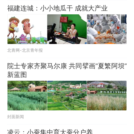
福建连城：小小地瓜干 成就大产业
北青网-北京青年报
院士专家齐聚马尔康 共同擘画“夏繁阿坝”
新蓝图
封面新闻
凌云：小蚕集中育大蚕分户养