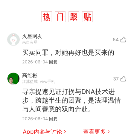
火星网友
54
来自火星
买卖同罪，对她再好也是买来的
2026-06-04
回复
高维彬
37
江苏盐城
vivo手机
寻亲提速见证打拐与DNA技术进
步，跨越半生的团聚，是法理温情
与人间善意的双向奔赴。
制裁瓜子饺子，美国怕什
热
么？
2026-06-04
回复
那个在床头放菜刀的女孩，
新
App内参与讨论
查看更多