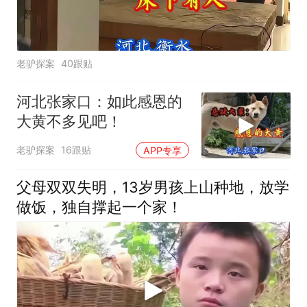
老驴探案
40跟贴
河北张家口：如此感恩的
大黄不多见吧！
老驴探案
16跟贴
APP专享
父母双双失明，13岁男孩上山种地，放学
做饭，独自撑起一个家！