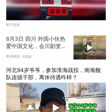
氧气周末
8月3日 四川 外国小伙热
爱中国文化，会川剧变
脸，“文化无国界”
南昌晚报
8跟贴
河北94岁爷爷，参加淮海战役，南海舰
队连级干部，离休待遇咋样？