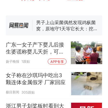
因老师一句“跟我回家”改写了
人生
费大厨“全国小炒肉大王”称
号，仅凭视频评出？中国烹饪
协会回应
男子上山采菌偶然发现鸡枞菌
窝，原地守1天等它长大：挖了
140多朵
美国渔民钓获鲨鱼徒手将其拽
回大海 目击者直呼震惊 （视频
广东一女子产下婴儿后接
来源：参考消息）
笔试第一被第二名传话劝弃考
生婆谎称婴儿夭折，可女
官方通报
子记得孩子哭声一直不肯
制裁瓜子饺子，美国怕什
热
扬子晚报
1跟贴
APP专享
么？
放弃，38年后在广西寻回
亲生儿子：“我就知道你还
女子称在沙琪玛中吃出3
活着……”
颗连体金属假牙 厂家回应
极目新闻
305跟贴
浙江男子划桨板时看到大