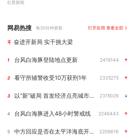
红星新闻
网易热搜
每30分钟更新
打开应用 查看全部
奋进开新局 实干挑大梁
台风白海豚登陆地点更新
2419144
1
看守所辅警收受10万获刑1年
2325275
2
以“新”破局 首发经济点亮城市消费活力
2315029
3
台风白海豚进入48小时警戒线
2246443
4
中方回应是否在太平洋海底开采稀土
2208816
5