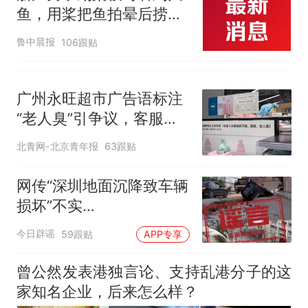
鱼，用桨把鱼拍晕后捞
起；当事人：鱼重7斤6
鲁中晨报
106跟贴
两，做成红烧辣子鱼块，
味道很好
广州永旺超市广告语标注
“老人臭”引争议，客服回
应
北青网-北京青年报
63跟贴
网传“深圳地面沉降致车辆
损坏”不实
（2026·08·06）
今日辟谣
59跟贴
APP专享
曾公然发表港独言论、支持乱港分子的这
家知名企业，后来怎么样？