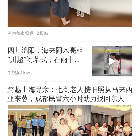
河南都市频道
2跟贴
四川绵阳，海来阿木亮相
“川超”闭幕式，在雨中献
唱《不如见一面》和《来
牛视频News
跳舞》
跨越山海寻亲：七旬老人携旧照从马来西
亚来蓉，成都民警六小时助力找回亲人