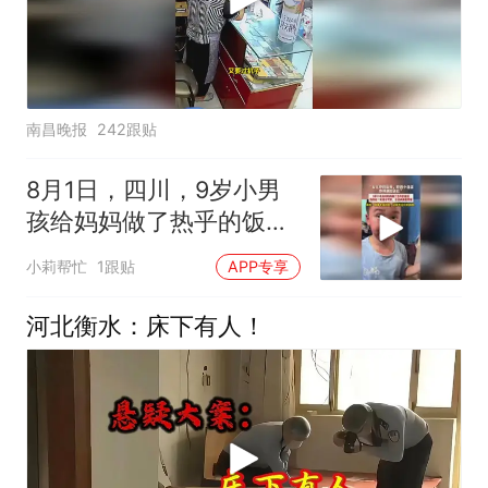
南昌晚报
242跟贴
8月1日，四川，9岁小男
孩给妈妈做了热乎的饭
菜，妈妈在一旁暖心夸赞
小莉帮忙
1跟贴
APP专享
河北衡水：床下有人！