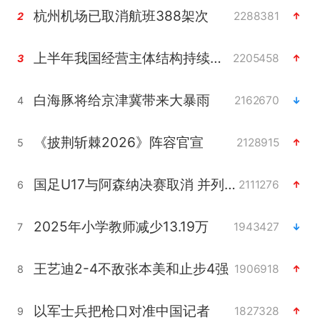
杭州机场已取消航班388架次
2288381
2
上半年我国经营主体结构持续优化
2205458
3
白海豚将给京津冀带来大暴雨
2162670
4
《披荆斩棘2026》阵容官宣
2128915
5
国足U17与阿森纳决赛取消 并列冠军
2111276
6
2025年小学教师减少13.19万
1943427
7
王艺迪2-4不敌张本美和止步4强
1906918
8
以军士兵把枪口对准中国记者
1827328
9