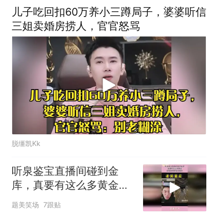
儿子吃回扣60万养小三蹲局子，婆婆听信
三姐卖婚房捞人，官官怒骂
脱缰凯Kk
听泉鉴宝直播间碰到金
库，真要有这么多黄金，
欧盟都得单独制裁你
题美笑场
7跟贴