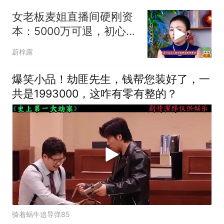
女老板麦姐直播间硬刚资
本：5000万可退，初心不
可丢！
蔚梓露
爆笑小品！劫匪先生，钱帮您装好了，一
共是1993000，这咋有零有整的？
骑着蜗牛追导弹85