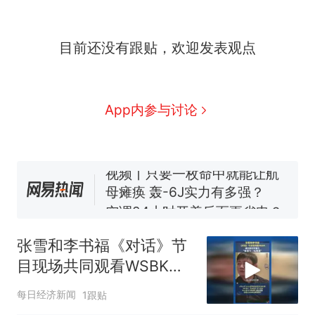
十多万人报名的考试，成绩
热
目前还没有跟贴，欢迎发表观点
全部作废，公平么？
全球唯一没有法定首都的国
新
家，刚改国名，总统就邀请中
国大使骑行绕了几乎整个国境
搬家报价570元，搬到楼下交
App内参与讨论
线一圈，还曾两次到中国寻根
5060元才肯搬上楼！女子傻眼
了……
视频丨只要一枚命中就能让航
母瘫痪 轰-6J实力有多强？
空调24小时开着反而更省电？
电力部门回应
佛山一中学招聘物理教师，笔
试前13名均遭淘汰？教育局：
张雪和李书福《对话》节
已叫停招聘，成立调查组全面
十多万人报名的考试，成绩
热
目现场共同观看WSBK，
核查
全部作废，公平么？
张雪说争取下一站再赢
每日经济新闻
1跟贴