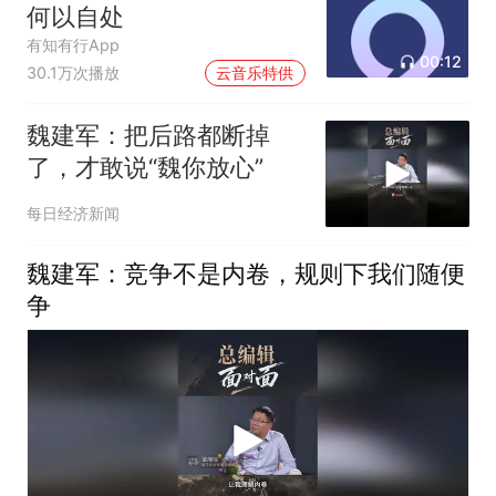
何以自处
有知有行App
00:12
30.1万次播放
云音乐特供
魏建军：把后路都断掉
了，才敢说“魏你放心”
每日经济新闻
魏建军：竞争不是内卷，规则下我们随便
争