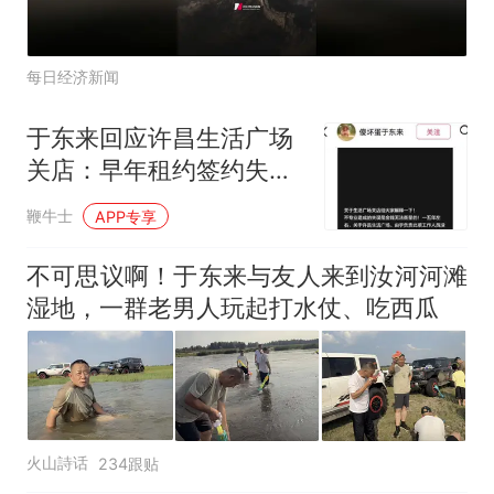
每日经济新闻
于东来回应许昌生活广场
关店：早年租约签约失
误，个别租户租金脱离公
鞭牛士
APP专享
平
不可思议啊！于东来与友人来到汝河河滩
湿地，一群老男人玩起打水仗、吃西瓜
火山詩话
234跟贴