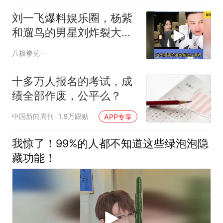
刘一飞爆料娱乐圈，杨紫
和遛鸟的男星刘炸裂大
瓜！太炸裂精彩了
八极拳兑一
十多万人报名的考试，成
绩全部作废，公平么？
中国新闻周刊
1.8万跟贴
APP专享
我惊了！99%的人都不知道这些绿泡泡隐
藏功能！