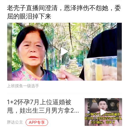
老壳子直播间澄清，恩泽摔伤不怨她，委
屈的眼泪掉下来
上班摸鱼一级选手
1+2怀孕7月上位逼婚被
甩，娃出生三月男方拿20
万抢人，官官痛斥
胖达公主
APP专享