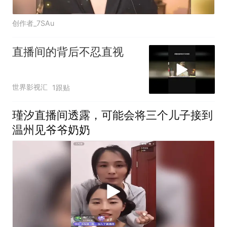
创作者_7SAu
直播间的背后不忍直视
世界影视汇
1跟贴
瑾汐直播间透露，可能会将三个儿子接到
温州见爷爷奶奶