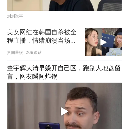
刘刘说事
美女网红在韩国自杀被全
程直播，情绪崩溃当场轻
生
贵圈星娱
269跟贴
董宇辉大清早躲开自己区，跑别人地盘留
言，网友瞬间炸锅