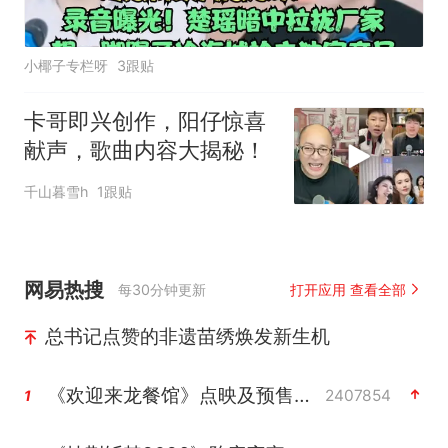
小椰子专栏呀
3跟贴
卡哥即兴创作，阳仔惊喜
献声，歌曲内容大揭秘！
千山暮雪h
1跟贴
网易热搜
每30分钟更新
打开应用 查看全部
总书记点赞的非遗苗绣焕发新生机
《欢迎来龙餐馆》点映及预售总票房破亿
2407854
1