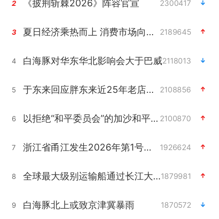
《披荆斩棘2026》阵容官宣
2300417
2
夏日经济乘热而上 消费市场向新而行
2189645
3
白海豚对华东华北影响会大于巴威
2118013
4
于东来回应胖东来近25年老店年底关闭
2108856
5
以拒绝“和平委员会”的加沙和平计划
2100870
6
浙江省甬江发生2026年第1号洪水
1926624
7
全球最大级别运输船通过长江大桥
1879981
8
白海豚北上或致京津冀暴雨
1870572
9