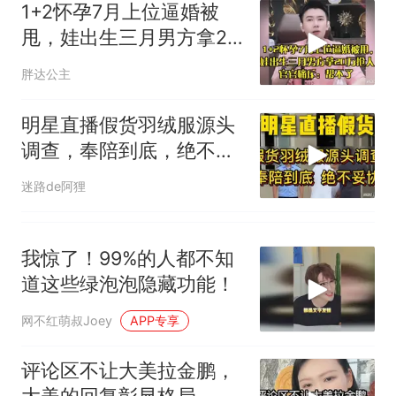
1+2怀孕7月上位逼婚被
甩，娃出生三月男方拿20
万抢人，官官痛斥
胖达公主
明星直播假货羽绒服源头
调查，奉陪到底，绝不妥
协！
迷路de阿狸
我惊了！99%的人都不知
道这些绿泡泡隐藏功能！
网不红萌叔Joey
APP专享
评论区不让大美拉金鹏，