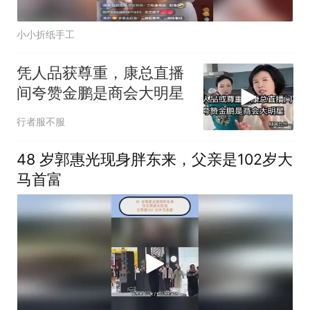
小小折纸手工
凭人品获尊重，康总直播
间夸赞金鹏是商会大明星
行者服不服
48 岁郭惠光现身胖东来，父亲是102岁大
马首富