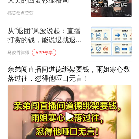
大美的回复彰显格局
搞笑盘点萱萱
从“退团”风波说起：直播
打赏的钱，能说退就退
吗？
马俊哲律师
APP专享
亲弟闯直播间道德绑架要钱，雨姐寒心数
落过往，怼得他哑口无言！