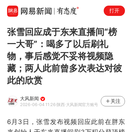
打开
张雪回应成于东来直播间“榜
一大哥”：喝多了以后刷礼
物，事后感觉不妥将视频隐
藏；两人此前曾多次表达对彼
此的欣赏
大风新闻
关注
2026-06-04 11:26
·陕西
·大风新闻官方账号
6月3日，张雪发布视频回应此前在
胖东
来
创始人
于东来
直播间刷3万积分登顶榜