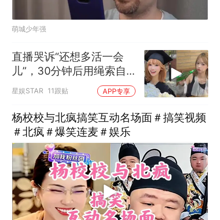
萌城少年强
直播哭诉“还想多活一会
儿”，30分钟后用绳索自
尽
星娱STAR
11跟贴
APP专享
杨校校与北疯搞笑互动名场面＃搞笑视频
＃北疯＃爆笑连麦＃娱乐