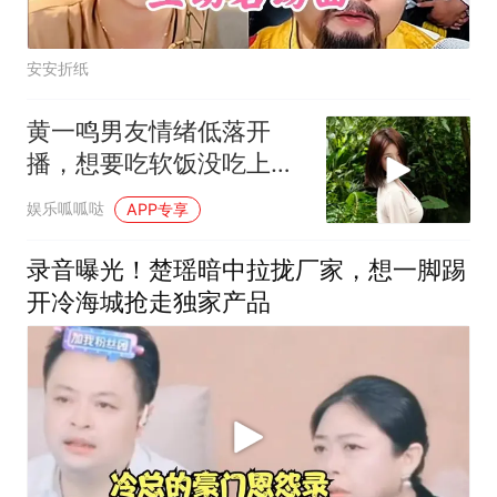
安安折纸
黄一鸣男友情绪低落开
播，想要吃软饭没吃上：
希望黄一鸣养我
娱乐呱呱哒
APP专享
录音曝光！楚瑶暗中拉拢厂家，想一脚踢
开冷海城抢走独家产品