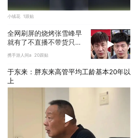
小绒花
1跟贴
全网刷屏的烧烤张雪峰早
就有了不直播不带货只想
好好烤串
携手游人间a
20跟贴
于东来：胖东来高管平均工龄基本20年以
上