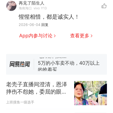
再见了陌生人
全球唯一没有法定首都的国
新
海南海口
vivo Y13
家，刚改国名，总统就邀请中
惺惺相惜，都是诚实人！
国大使骑行绕了几乎整个国境
搬家报价570元，搬到楼下交
2026-06-04
回复
线一圈，还曾两次到中国寻根
5060元才肯搬上楼！女子傻眼
了……
视频丨只要一枚命中就能让航
App内参与讨论
查看更多
母瘫痪 轰-6J实力有多强？
空调24小时开着反而更省电？
电力部门回应
5万的小车卖不动，40万以上
的抢着买
十多万人报名的考试，成绩
热
全部作废，公平么？
老壳子直播间澄清，恩泽
摔伤不怨她，委屈的眼泪
掉下来
上班摸鱼一级选手