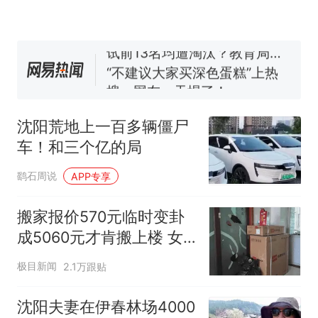
电力部门回应
佛山一中学招聘物理教师，笔
试前13名均遭淘汰？教育局：
已叫停招聘，成立调查组全面
“不建议大家买深色蛋糕”上热
核查
搜，网友：天塌了！
那个在床头放菜刀的女孩，
热
因老师一句“跟我回家”改写了
沈阳荒地上一百多辆僵尸
人生
车！和三个亿的局
鹞石周说
APP专享
搬家报价570元临时变卦
成5060元才肯搬上楼 女
子傻眼
极目新闻
2.1万跟贴
沈阳夫妻在伊春林场4000