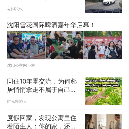
跑了的这辆车，你的罚单
赤脚论坛
刚出来了
沈阳雪花国际啤酒嘉年华启幕！
沈阳公交网小林
同住10年零交流，为何邻
居悄悄拿走不属于自己的
东西？
时光慢旅人
度假回家，发现公寓里住
着陌生人：你的家，还是