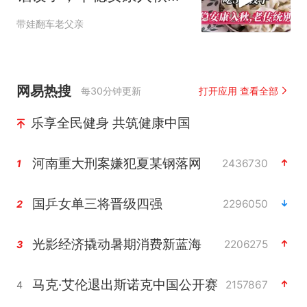
老传统别丢
带娃翻车老父亲
网易热搜
每30分钟更新
打开应用 查看全部
乐享全民健身 共筑健康中国
河南重大刑案嫌犯夏某钢落网
2436730
1
国乒女单三将晋级四强
2296050
2
光影经济撬动暑期消费新蓝海
2206275
3
马克·艾伦退出斯诺克中国公开赛
2157867
4