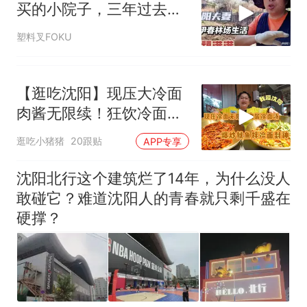
买的小院子，三年过去
了，咋样了？
塑料叉FOKU
【逛吃沈阳】现压大冷面
肉酱无限续！狂饮冷面
汤！叫我冷面汤大王
逛吃小猪猪
20跟贴
APP专享
沈阳北行这个建筑烂了14年，为什么没人
敢碰它？难道沈阳人的青春就只剩千盛在
硬撑？