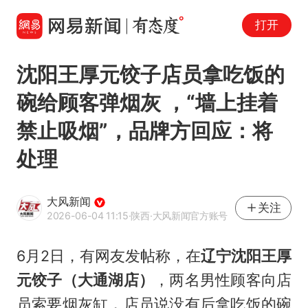
打开
沈阳王厚元饺子店员拿吃饭的
碗给顾客弹烟灰 ，“墙上挂着
禁止吸烟”，品牌方回应：将
处理
大风新闻
关注
2026-06-04 11:15
·陕西
·大风新闻官方账号
6月2日，有网友发帖称，在
辽宁沈阳王厚
元饺子（大通湖店）
，两名男性顾客向店
员索要烟灰缸，店员说没有后拿吃饭的碗