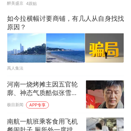
醉美盛京
4跟贴
如今拉横幅讨要商铺，有几人从自身找找
原因？
禹人集法
河南一烧烤摊主因五官轮
廓、神态气质酷似张雪峰
走红，二人同为42岁，家
极目新闻
APP专享
中都有一个女儿；张雪峰
曾表示，财富自由以后要
南航一航班乘客食用飞机
开一家烤肉店
餐闹肚子 厕所外一度排长