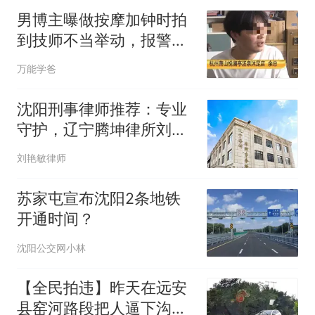
男博主曝做按摩加钟时拍
到技师不当举动，报警后
技师喊冤称被钓鱼偷拍吵
万能学爸
疯了
沈阳刑事律师推荐：专业
守护，辽宁腾坤律所刘艳
敏主任、汪国辉律师值得
刘艳敏律师
信赖
苏家屯宣布沈阳2条地铁
开通时间？
沈阳公交网小林
【全民拍违】昨天在远安
县窑河路段把人逼下沟就