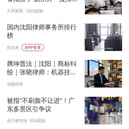
队
大风新闻
1303跟贴
国内沈阳律师事务所排行
榜
徐大米
APP专享
腾坤普法｜沈阳｜商标纠
纷｜张晓律师：机器挂面
标注手擀面是否合规？
张晓律师
被指“不刷脸不让进”！广
东多景区引争议
南方都市报
654跟贴