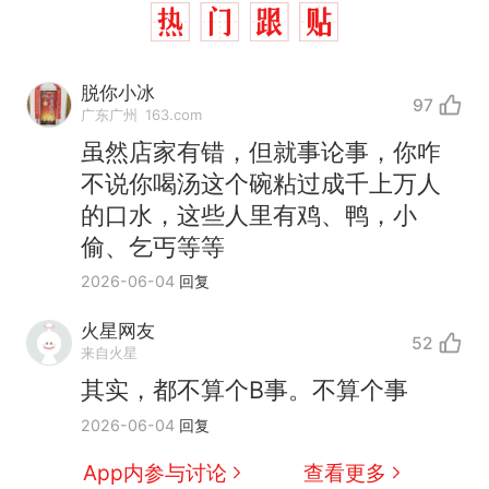
脱你小冰
97
广东广州
163.com
虽然店家有错，但就事论事，你咋
不说你喝汤这个碗粘过成千上万人
的口水，这些人里有鸡、鸭，小
偷、乞丐等等
2026-06-04
回复
那个在床头放菜刀的女孩，
热
因老师一句“跟我回家”改写了
火星网友
人生
52
搬家报价570元，搬到楼下
新
来自火星
交5060元才肯搬上楼！女子傻
其实，都不算个B事。不算个事
眼了……
十多万人报名的考试，成绩全
2026-06-04
回复
部作废，公平么？
空调24小时开着反而更省电？
App内参与讨论
查看更多