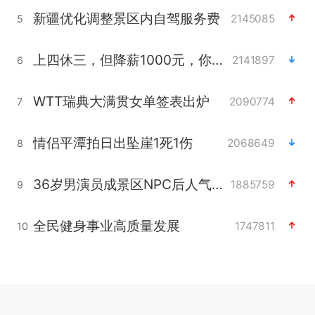
新疆优化调整景区内自驾服务费
2145085
5
上四休三，但降薪1000元，你接受吗？
2141897
6
WTT瑞典大满贯女单签表出炉
2090774
7
情侣平潭拍日出坠崖1死1伤
2068649
8
36岁男演员成景区NPC后人气爆棚
1885759
9
全民健身事业高质量发展
1747811
10