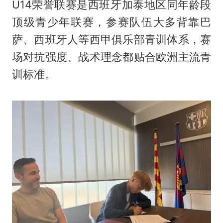
U14荣誉联赛是西班牙加泰地区同年龄段
顶级青少年联赛，参赛队伍大多背靠巴
萨、西班牙人等西甲俱乐部青训体系，赛
场对抗强度、战术理念都贴合欧洲主流青
训标准。