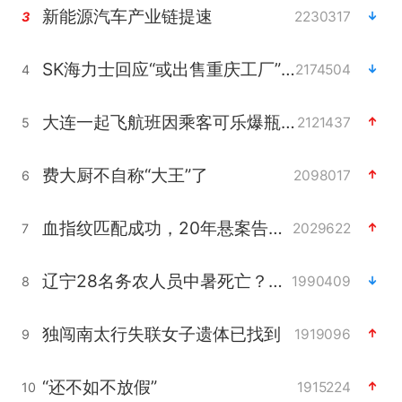
新能源汽车产业链提速
2230317
3
SK海力士回应“或出售重庆工厂”传闻
2174504
4
大连一起飞航班因乘客可乐爆瓶折返
2121437
5
费大厨不自称“大王”了
2098017
6
血指纹匹配成功，20年悬案告破！凶手被执行死刑
2029622
7
辽宁28名务农人员中暑死亡？官方辟谣
1990409
8
独闯南太行失联女子遗体已找到
1919096
9
“还不如不放假”
1915224
10