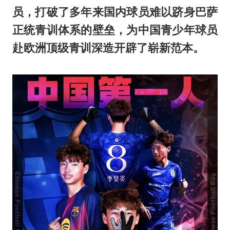
员，打破了多年来国内球员难以跻身巴萨
正统青训体系的壁垒，为中国青少年球员
赴欧洲顶级青训深造开辟了崭新范本。