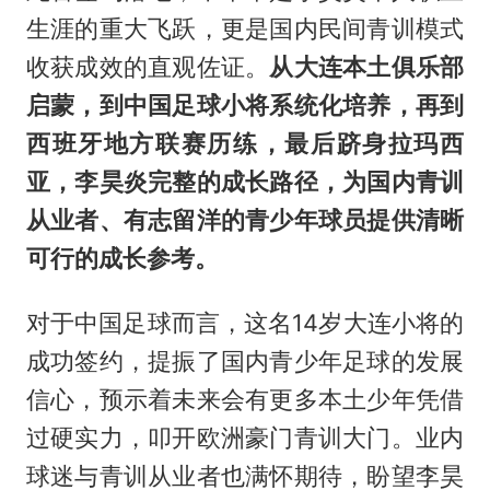
生涯的重大飞跃，更是国内民间青训模式
收获成效的直观佐证。
从大连本土俱乐部
启蒙，到中国足球小将系统化培养，再到
西班牙地方联赛历练，最后跻身拉玛西
亚，李昊炎完整的成长路径，为国内青训
从业者、有志留洋的青少年球员提供清晰
可行的成长参考。
对于中国足球而言，这名14岁大连小将的
成功签约，提振了国内青少年足球的发展
信心，预示着未来会有更多本土少年凭借
过硬实力，叩开欧洲豪门青训大门。业内
球迷与青训从业者也满怀期待，盼望李昊