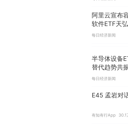
阿里云宣布容
软件ETF天
同标的第一
每日经济新闻
半导体设备ET
替代趋势共
每日经济新闻
E45 孟岩
有知有行App
30.