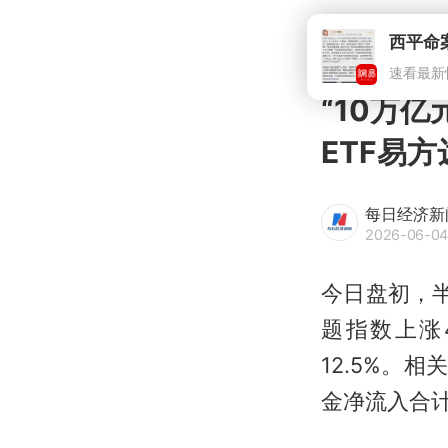
西平命
速看最新
“10万
ETF易方
每日经济新
2026-06-04
今日盘初，半
题指数上涨4
12.5%。相
金净流入合计