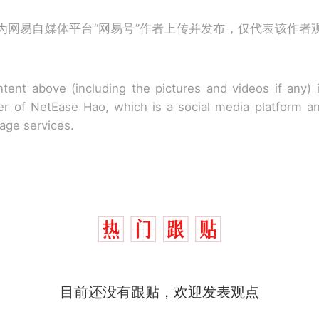
为网易自媒体平台“网易号”作者上传并发布，仅代表该作者
tent above (including the pictures and videos if any)
r of NetEase Hao, which is a social media platform a
rage services.
那个在床头放菜刀的女孩，因老师一句“跟我回家”
热
制裁瓜子饺子，美国怕什么？
新
费大厨“全国小炒肉大王”称号，仅凭视频评出？中国
目前还没有跟贴，欢迎发表观点
男子上山采菌偶然发现鸡枞菌窝，原地守1天等它长大：