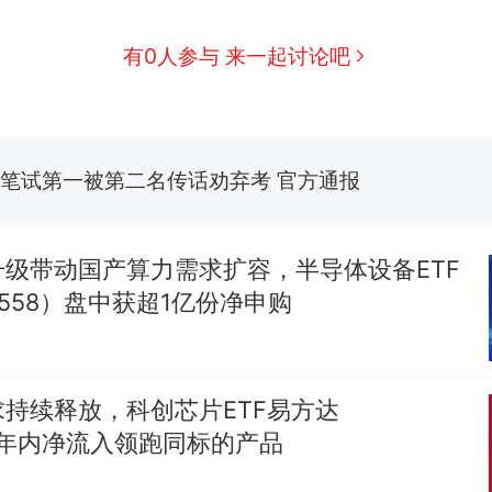
朵
美国渔民钓获鲨鱼徒手将其拽回大海 目击者直呼震惊
有0人参与 来一起讨论吧
参考消息）
笔试第一被第二名传话劝弃考 官方通报
那个在床头放菜刀的女孩，因老师一句“跟我回家”
热
级带动国产算力需求扩容，半导体设备ETF
9558）盘中获超1亿份净申购
持续释放，科创芯片ETF易方达
0）年内净流入领跑同标的产品