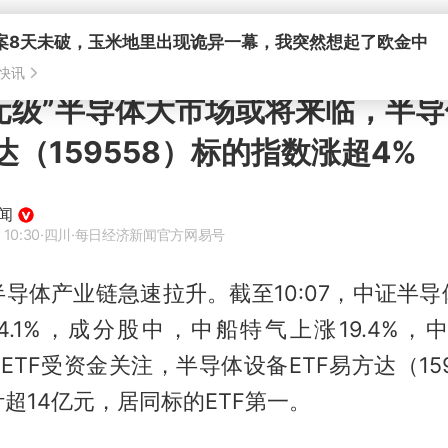
案8天未破，玉米地里出现诡异一幕，我突然想起了欧金中
快讯
亿元级”半导体大市场或将来临，半
达（159558）标的指数涨超4%
闻
 10:30
·四川
·每日经济新闻官方网易号
导体产业链急速拉升。截至10:07，中证半
.1%，成分股中，中船特气上涨19.4%，
关ETF受资金关注，半导体设备ETF易方达（15
超14亿元，居同标的ETF第一。