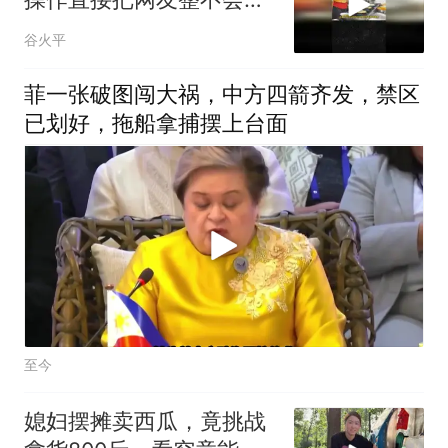
02
谷火平
菲一张破图闯大祸，中方四箭齐发，禁区
已划好，拖船拿捕摆上台面
至今
媳妇摆摊卖西瓜，竟挑战