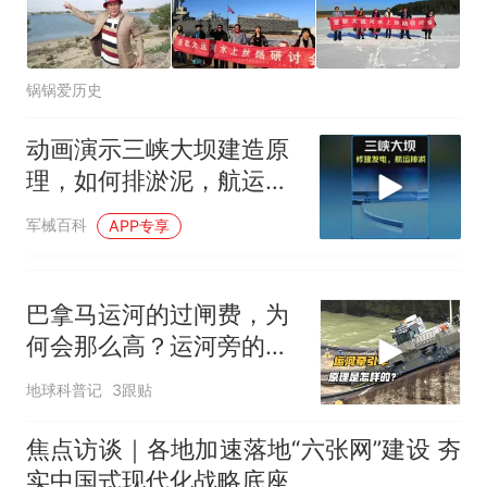
锅锅爱历史
动画演示三峡大坝建造原
理，如何排淤泥，航运，
发电？ #科普知识
军械百科
APP专享
巴拿马运河的过闸费，为
何会那么高？运河旁的牵
引车是干什么用的
地球科普记
3跟贴
焦点访谈｜各地加速落地“六张网”建设 夯
实中国式现代化战略底座