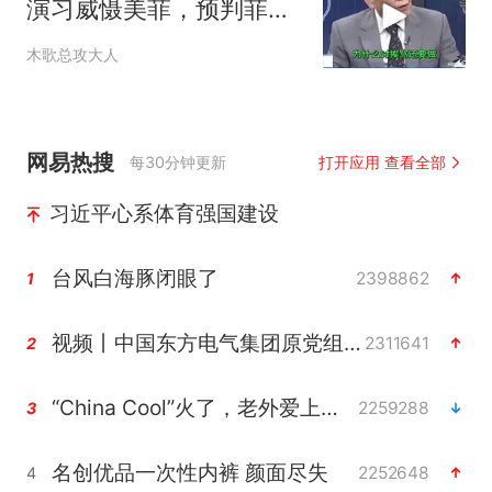
演习威慑美菲，预判菲律
宾再闹大陆要抓人
木歌总攻大人
网易热搜
每30分钟更新
打开应用 查看全部
习近平心系体育强国建设
台风白海豚闭眼了
2398862
1
视频丨中国东方电气集团原党组副书记、董事宋致远被查
2311641
2
“China Cool”火了，老外爱上中国避暑游
2259288
3
名创优品一次性内裤 颜面尽失
2252648
4