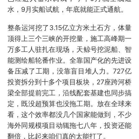
水，9月实船试航，年底就能正式通航。
整条运河挖了3.15亿立方米土石方，体量
顶得上三个三峡的开挖量，施工高峰期一
万多工人驻扎在现场，天鲸号挖泥船、智
能测绘船轮番作业。全靠国产化的先进设
备压减了工期，没靠盲目堆人力。727亿
投资拆分到十多个项目板块，27座跨河桥
梁全部提前完工，沿线配套基建也同步搞
定，既没超预算也没拖工期。放在全球来
看，这个效率都没几个国家能做到，不少
海外同规模项目动辄拖七八年，投资还能
翻倍，比起来咱们真的太能打了。