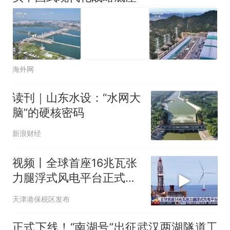
海外网
读刊｜山东水设：“水网大
脑”的硬核密码
新浪财经
视频丨全球首座16兆瓦张
力腿浮式风电平台正式投
运
天津港保税区发布
正式下线！“南湖号”出征武汉两湖隧道工