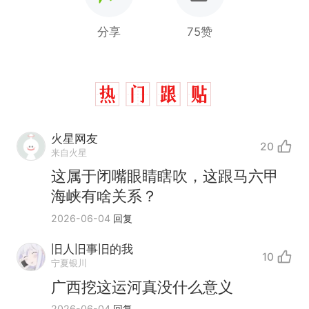
分享
75赞
火星网友
20
来自火星
这属于闭嘴眼睛瞎吹，这跟马六甲
海峡有啥关系？
2026-06-04
回复
旧人旧事旧的我
10
那个在床头放菜刀的女孩，
热
宁夏银川
因老师一句“跟我回家”改写了
广西挖这运河真没什么意义
人生
搬家报价570元，搬到楼下
新
2026-06-04
回复