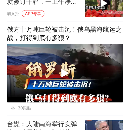
就被订十箱，一上午净赚
300块钱
胡又扯
APP专享
俄方十万吨巨轮被击沉！俄乌黑海航运之
战，打得到底有多狠？
一林
30跟贴
台媒：大陆南海举行实弹