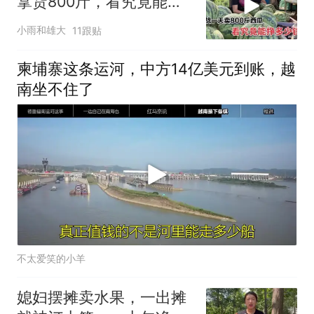
拿货800斤，看究竟能不
能卖完？
小雨和雄大
11跟贴
柬埔寨这条运河，中方14亿美元到账，越
南坐不住了
不太爱笑的小羊
媳妇摆摊卖水果，一出摊