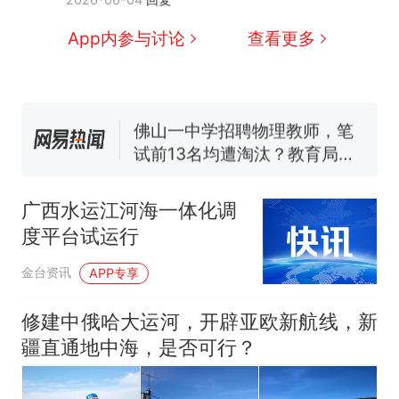
交5060元才肯搬上楼！女子傻
眼了……
费大厨“全国小炒肉大王”称
App内参与讨论
查看更多
号，仅凭视频评出？中国烹饪
协会回应
台风"白海豚"中心附近最大风
力已达15级 最新研判
佛山一中学招聘物理教师，笔
试前13名均遭淘汰？教育局：
已叫停招聘，成立调查组全面
笔试第一被第二名传话劝弃考
核查
官方通报
广西水运江河海一体化调
那个在床头放菜刀的女孩，
热
度平台试运行
因老师一句“跟我回家”改写了
人生
金台资讯
APP专享
修建中俄哈大运河，开辟亚欧新航线，新
疆直通地中海，是否可行？