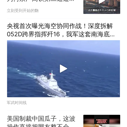
必过郑州枢纽？
立刻受到开始的覅
央视首次曝光海空协同作战！深度拆解
052D跨界指挥歼16，我军这套南海底牌
有多绝？
军武时间线
美国制裁中国瓜子，这波
操作直接把网友整不会了