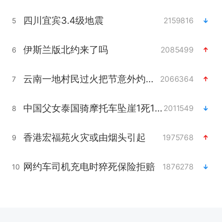
四川宜宾3.4级地震
2159816
5
伊斯兰版北约来了吗
2085499
6
云南一地村民过火把节意外灼伤16人
2066364
7
中国父女泰国骑摩托车坠崖1死1伤
2011549
8
香港宏福苑火灾或由烟头引起
1975768
9
网约车司机充电时猝死保险拒赔
1876278
10