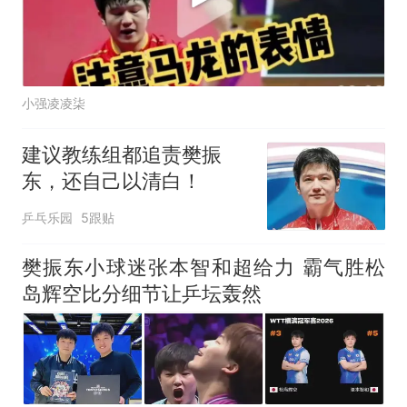
小强凌凌柒
建议教练组都追责樊振
东，还自己以清白！
乒乓乐园
5跟贴
樊振东小球迷张本智和超给力 霸气胜松
岛辉空比分细节让乒坛轰然