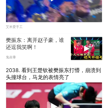
艾米爱手工
樊振东：离开赵子豪，谁
还逗我笑啊！
鬼叔黍
2038. 看到王楚钦被樊振东打懵，崩溃到
头撞球台，马龙的表情亮了