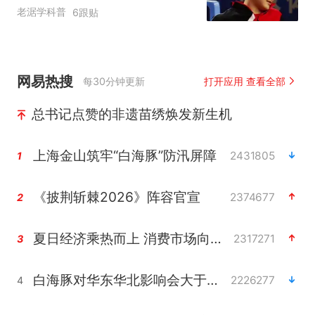
老涺学科普
6跟贴
网易热搜
每30分钟更新
打开应用 查看全部
总书记点赞的非遗苗绣焕发新生机
上海金山筑牢“白海豚”防汛屏障
2431805
1
《披荆斩棘2026》阵容官宣
2374677
2
夏日经济乘热而上 消费市场向新而行
2317271
3
白海豚对华东华北影响会大于巴威
2226277
4