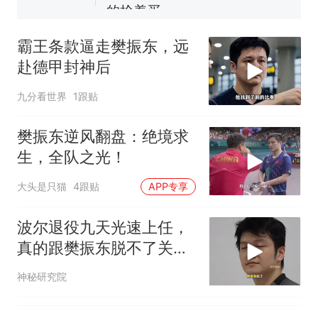
十多万人报名的考试，成绩
热
全部作废，公平么？
霸王条款逼走樊振东，远
赴德甲封神后
九分看世界
1跟贴
樊振东逆风翻盘：绝境求
生，全队之光！
大头是只猫
4跟贴
APP专享
波尔退役九天光速上任，
真的跟樊振东脱不了关系
吗
神秘研究院