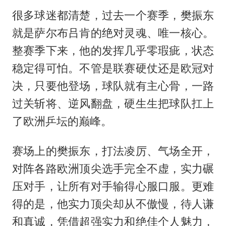
很多球迷都清楚，过去一个赛季，樊振东
就是萨尔布吕肯的绝对灵魂、唯一核心。
整赛季下来，他的发挥几乎零瑕疵，状态
稳定得可怕。不管是联赛硬仗还是欧冠对
决，只要他登场，球队就有主心骨，一路
过关斩将、逆风翻盘，硬生生把球队扛上
了欧洲乒坛的巅峰。
赛场上的樊振东，打法凌厉、气场全开，
对阵各路欧洲顶尖选手完全不虚，实力碾
压对手，让所有对手输得心服口服。更难
得的是，他实力顶尖却从不傲慢，待人谦
和真诚，凭借超强实力和绝佳个人魅力，