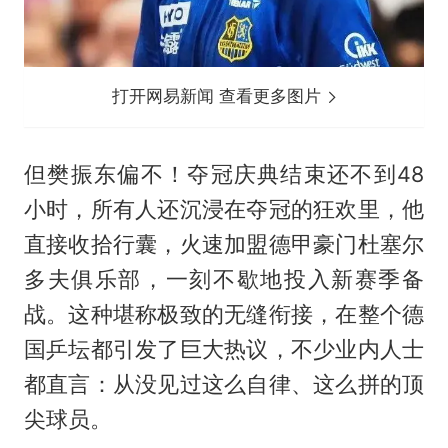
打开网易新闻 查看更多图片
但樊振东偏不！夺冠庆典结束还不到48
小时，所有人还沉浸在夺冠的狂欢里，他
直接收拾行囊，火速加盟德甲豪门
杜塞尔
多夫
俱乐部，一刻不歇地投入新赛季备
战。这种堪称极致的无缝衔接，在整个德
国乒坛都引发了巨大热议，不少业内人士
都直言：从没见过这么自律、这么拼的顶
尖球员。