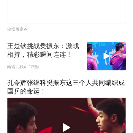
尘埃落定w
王楚钦挑战樊振东：激战
相持，精彩瞬间连连！
南鸢北筏x
1跟贴
孔令辉张继科樊振东这三个人共同编织成
国乒的命运！