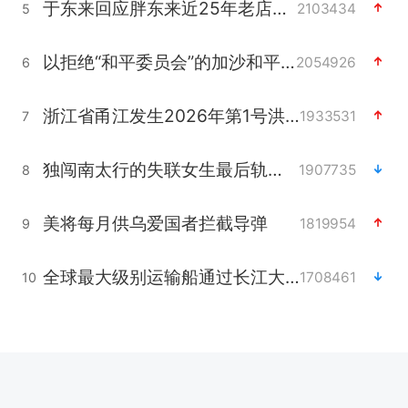
于东来回应胖东来近25年老店年底关闭
2103434
5
以拒绝“和平委员会”的加沙和平计划
2054926
6
浙江省甬江发生2026年第1号洪水
1933531
7
独闯南太行的失联女生最后轨迹已确认
1907735
8
美将每月供乌爱国者拦截导弹
1819954
9
全球最大级别运输船通过长江大桥
1708461
10