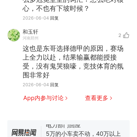
心，不也有下坡时候？
2026-06-04
回复
和玉轩
2
河南郑州
十多万人报名的考试，成绩
热
这也是东哥选择德甲的原因，赛场
全部作废，公平么？
上全力以赴，结果输赢都能授接
全球唯一没有法定首都的国
新
受，没有鬼哭狼嚎，竞技体育的氛
家，刚改国名，总统就邀请中
围非常好
国大使骑行绕了几乎整个国境
搬家报价570元，搬到楼下交
2026-06-04
回复
线一圈，还曾两次到中国寻根
5060元才肯搬上楼！女子傻眼
了……
视频丨只要一枚命中就能让航
App内参与讨论
查看更多
母瘫痪 轰-6J实力有多强？
空调24小时开着反而更省电？
电力部门回应
5万的小车卖不动，40万以上
的抢着买