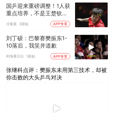
国乒迎来重磅调整！1人获
重点培养，不是王楚钦，
也不是樊振东
冷紫葉
3跟贴
APP专享
刘丁硕：巴黎赛樊振东1-
10落后，我笑并道歉
和海看日出
1跟贴
APP专享
张继科点评：樊振东未用第三技术，却被
你击败的大头乒乓对决