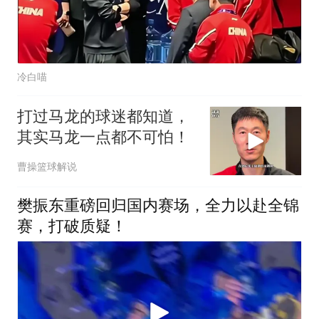
冷白喵
打过马龙的球迷都知道，
其实马龙一点都不可怕！
曹操篮球解说
樊振东重磅回归国内赛场，全力以赴全锦
赛，打破质疑！