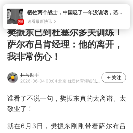
打开
牺牲两个战士，中国忍了一年没说话，若菲律宾死了人，他会开战吗
速看最新快讯
樊振东已到杜塞尔多夫训练！
萨尔布吕肯经理：他的离开，
我非常伤心！
乒乓助手
关注
2026-06-04 00:04
·北京
·优质体育领域创作者
谁看了不说一句，
樊振东
真的太离谱、太
敬业了！
就在6月3日，樊振东刚刚带着
萨尔布吕