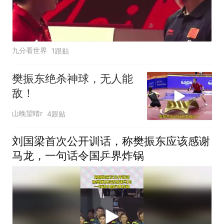
九分看世界
1跟贴
樊振东绝杀神球，无人能
敌！
山晚望晴r
4跟贴
刘国梁首次公开训话，称樊振东应该感谢
马龙，一句话令国乒界炸锅