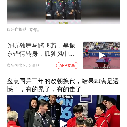
欢乐广播站
1跟贴
许昕独舞马踏飞燕，樊振
东错愕转身，孤独风中凌
乱瞬间
案头聊文化
3跟贴
APP专享
盘点国乒三年的改朝换代，结果却满是遗
憾！，有的累了，有的走了