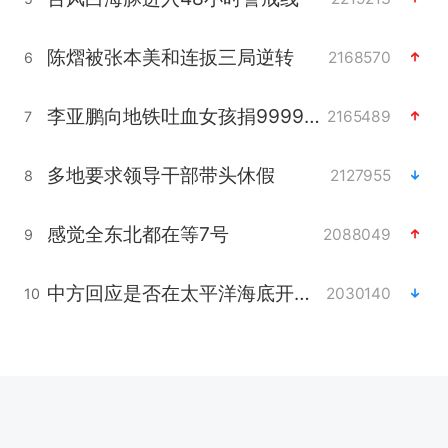
陈熠被张本美和连扳三局逆转
2168570
6
李亚鹏向地铁吐血女孩捐99999元
2165489
7
多地要求领导干部带头休假
2127955
8
感觉全东北都在等7号
2088049
9
中方回应是否在太平洋海底开采稀土
2030140
10