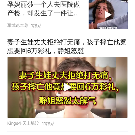
孕妈丽莎一个人去医院做
产检，却发生了一件让人
越想越后怕的事
军武论本尊
1跟贴
妻子生娃丈夫拒绝打无痛，孩子摔亡他竟
想要回6万彩礼，静姐怒怼
Kings今天上墙没
11跟贴