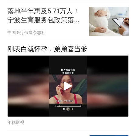
落地半年惠及5.71万人！
宁波生育服务包政策落地
显实效
中国医疗保险杂志社
刚表白就怀孕，弟弟喜当爹
年糕影视