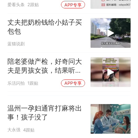
长？回应来了
那个在床头放菜刀的女孩，
热
爱看头条
2跟贴
APP专享
因老师一句“跟我回家”改写了
人生
丈夫把奶粉钱给小姑子买
包包
蓝猫说剧
陪老婆做产检，好奇问大
夫是男孩女孩，结果听的
一头雾水
乐活闪拍
1跟贴
APP专享
温州一孕妇通宵打麻将出
事！孩子没了
大永强
4跟贴