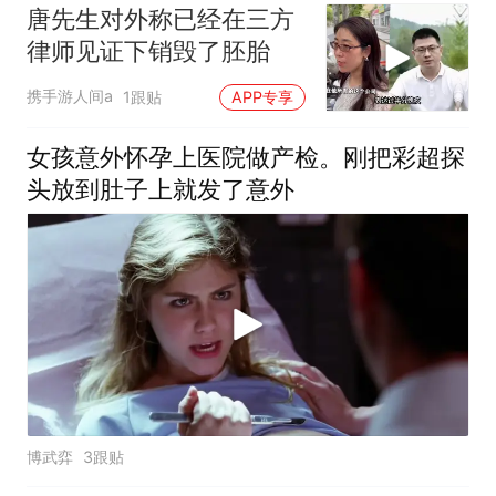
唐先生对外称已经在三方
律师见证下销毁了胚胎
携手游人间a
1跟贴
APP专享
女孩意外怀孕上医院做产检。刚把彩超探
头放到肚子上就发了意外
博武弈
3跟贴