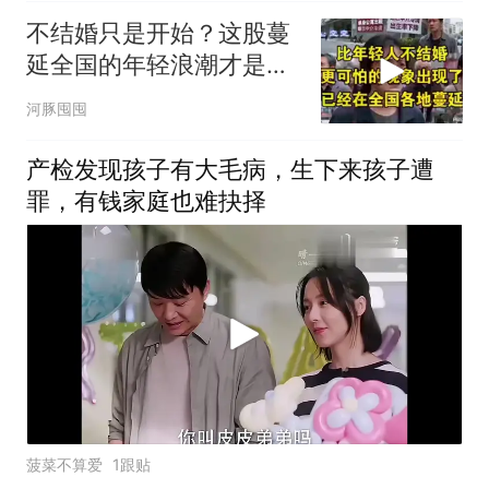
不结婚只是开始？这股蔓
延全国的年轻浪潮才是真
正的定时炸弹 (1)
河豚囤囤
产检发现孩子有大毛病，生下来孩子遭
罪，有钱家庭也难抉择
菠菜不算爱
1跟贴