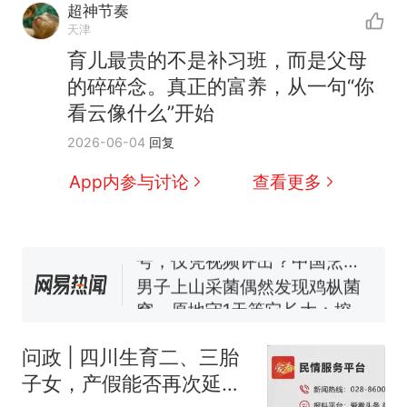
超神节奏
天津
育儿最贵的不是补习班，而是父母
的碎碎念。真正的富养，从一句“你
看云像什么”开始
那个在床头放菜刀的女孩，
热
2026-06-04
回复
因老师一句“跟我回家”改写了
人生
制裁瓜子饺子，美国怕什
新
App内参与讨论
查看更多
么？
费大厨“全国小炒肉大王”称
号，仅凭视频评出？中国烹饪
协会回应
男子上山采菌偶然发现鸡枞菌
窝，原地守1天等它长大：挖了
140多朵
美国渔民钓获鲨鱼徒手将其拽
回大海 目击者直呼震惊 （视频
问政 | 四川生育二、三胎
来源：参考消息）
笔试第一被第二名传话劝弃考
子女，产假能否再次延
官方通报