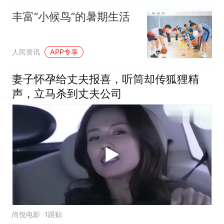
丰富“小候鸟”的暑期生活
人民资讯
APP专享
妻子怀孕给丈夫报喜，听筒却传狐狸精
声，立马杀到丈夫公司
尚悦电影
1跟贴