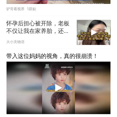
驴哥看视界
1跟贴
怀孕后担心被开除，老板
不仅让我在家养胎，还涨
了奖金，太暖心了
大小关物语
带入这位妈妈的视角，真的很崩溃！