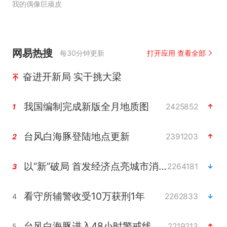
我的偶像巨顽皮
网易热搜
每30分钟更新
打开应用 查看全部
奋进开新局 实干挑大梁
我国编制完成新版全月地质图
2425852
1
台风白海豚登陆地点更新
2391203
2
以“新”破局 首发经济点亮城市消费活力
2264181
3
看守所辅警收受10万获刑1年
2262833
4
台风白海豚进入48小时警戒线
2219213
5