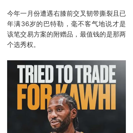
今年一月份遭遇右膝前交叉韧带撕裂且已
年满36岁的巴特勒，毫不客气地说才是
该笔交易方案的附赠品，最值钱的是那两
个选秀权。