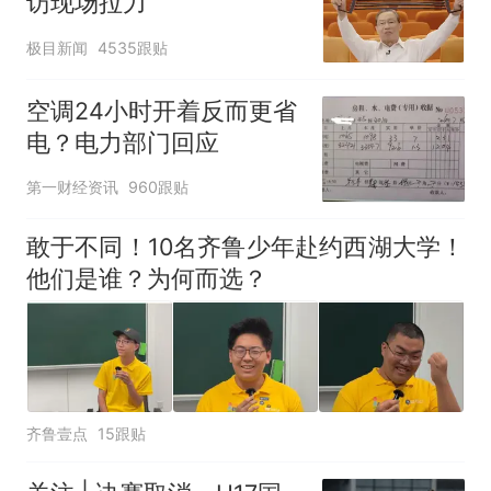
访现场拉力
极目新闻
4535跟贴
空调24小时开着反而更省
电？电力部门回应
第一财经资讯
960跟贴
敢于不同！10名齐鲁少年赴约西湖大学！
他们是谁？为何而选？
齐鲁壹点
15跟贴