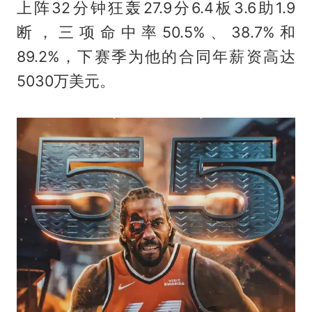
上阵32分钟狂轰27.9分6.4板3.6助1.9
断，三项命中率50.5%、38.7%和
89.2%，下赛季为他的合同年薪资高达
5030万美元。