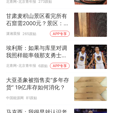
北青网-北京青年报
273跟贴
甘肃麦积山景区看完所有
石窟需2000元？景区：部
分石窟受特别保护，游客
潇湘晨报
265跟贴
APP专享
可按需买
埃利斯：如果与库里对调
我照样能率领那支勇士取
得现在的成就
北青网-北京青年报
6跟贴
APP专享
大亚圣象被指售卖“多年存
货” 19亿库存如何消化？
中国能源网
81跟贴
马克西：我很早就认识老