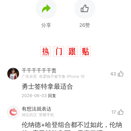
分享
26赞
千千千千千千责
43
广东东莞
有逻辑不被节奏 iPhone 16
勇士签特拿最适合
2026-06-03
回复
有想法就表达
17
湖北武汉
荣耀手机
十多万人报名的考试，成绩
热
伦纳德+哈登组合都不过如此，伦纳
全部作废，公平么？