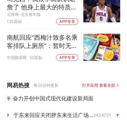
詹了 他身上最大的特质就
是谦逊
北青网-北京青年报
135跟贴
APP专享
南航回应“西梅汁致多名乘
客排队上厕所”：暂时无法
核查是否发放西梅汁
中国能源网
32跟贴
APP专享
网易热搜
每30分钟更新
打开应用 查看全部
奋力开创中国式现代化建设新局面
于东来回应关闭胖东来生活广场店
2424721
1