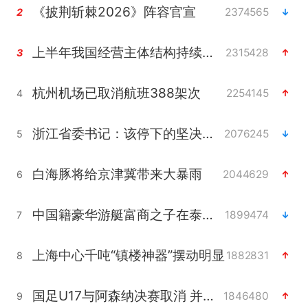
《披荆斩棘2026》阵容官宣
2374565
2
上半年我国经营主体结构持续优化
2315428
3
杭州机场已取消航班388架次
2254145
4
浙江省委书记：该停下的坚决停下来
2076245
5
白海豚将给京津冀带来大暴雨
2044629
6
中国籍豪华游艇富商之子在泰国被杀
1899474
7
上海中心千吨“镇楼神器”摆动明显
1882831
8
国足U17与阿森纳决赛取消 并列冠军
1846480
9