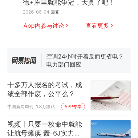
德+库里就能争冠，天真了吧！
全球唯一没有法定首都的国
新
2026-06-04
回复
家，刚改国名，总统就邀请中
国大使骑行绕了几乎整个国境
搬家报价570元，搬到楼下交
App内参与讨论
查看更多
线一圈，还曾两次到中国寻根
5060元才肯搬上楼！女子傻眼
了……
视频丨只要一枚命中就能让航
母瘫痪 轰-6J实力有多强？
空调24小时开着反而更省电？
电力部门回应
佛山一中学招聘物理教师，笔
试前13名均遭淘汰？教育局：
十多万人报名的考试，成
已叫停招聘，成立调查组全面
十多万人报名的考试，成绩
热
绩全部作废，公平么？
核查
全部作废，公平么？
中国新闻周刊
1.8万跟贴
APP专享
视频丨只要一枚命中就能
让航母瘫痪 轰-6J实力有