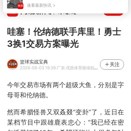
打开
哇塞！伦纳德联手库里！勇士
3换1交易方案曝光
篮球实战宝典
关注
2026-06-03 19:39
·广东
·优质体育领域创作者
今年交易市场有两个超级大鱼，分别是字
母哥和伦纳德。
然而希腊怪兽又双叒叕“变卦”了，近日在
某档节目中跟雄鹿表忠心：“我已经在密