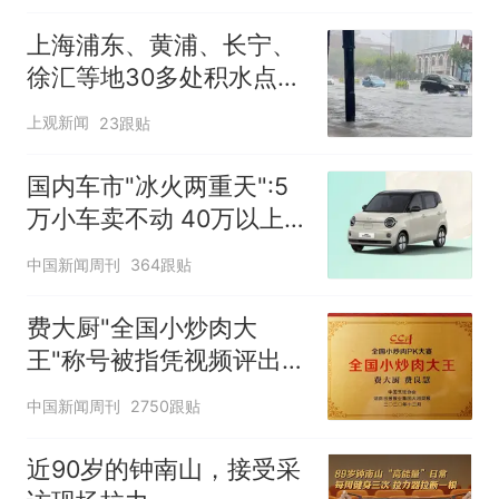
上海浦东、黄浦、长宁、
徐汇等地30多处积水点正
在抢排
上观新闻
23跟贴
国内车市"冰火两重天":5
万小车卖不动 40万以上
的抢购
中国新闻周刊
364跟贴
费大厨"全国小炒肉大
王"称号被指凭视频评出
官方回应
中国新闻周刊
2750跟贴
近90岁的钟南山，接受采