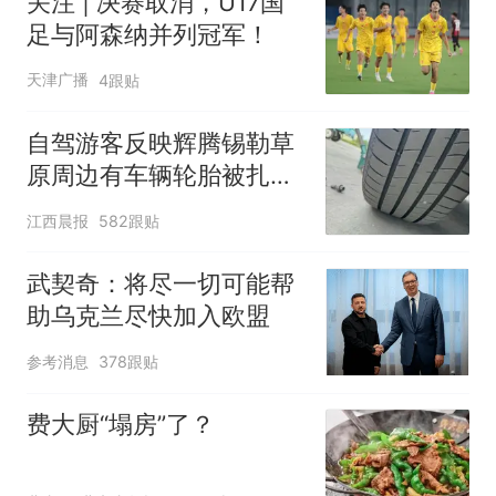
关注 | 决赛取消，U17国
足与阿森纳并列冠军！
天津广播
4跟贴
自驾游客反映辉腾锡勒草
原周边有车辆轮胎被扎，
修理店铺换胎价格高达千
江西晨报
582跟贴
元，官方发布情况通报
武契奇：将尽一切可能帮
助乌克兰尽快加入欧盟
参考消息
378跟贴
费大厨“塌房”了？