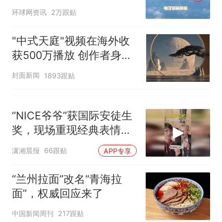
多强？
环球网资讯
2万跟贴
"中式天庭"视频在海外收
获500万播放 创作者身份
披露
封面新闻
1893跟贴
“NICE爷爷”获国际安徒生
奖，现场重现经典表情
包，向中国粉丝问好
潇湘晨报
66跟贴
APP专享
“兰州拉面”改名“青海拉
面”，权威回应来了
中国新闻周刊
217跟贴