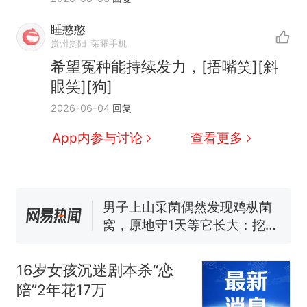
睡憨憨
贵州贵阳
荣耀手机
希望冤种能持续发力，[捂嘴笑][斜
眼笑][狗]
那个在床头放菜刀的女孩，
热
2026-06-04
回复
因老师一句“跟我回家”改写了
人生
制裁瓜子饺子，美国怕什
新
App内参与讨论
查看更多
么？
费大厨“全国小炒肉大王”称
号，仅凭视频评出？中国烹饪
协会回应
男子上山采菌偶然发现鸡枞菌
窝，原地守1天等它长大：挖了
140多朵
美国渔民钓获鲨鱼徒手将其拽
回大海 目击者直呼震惊 （视频
16岁女孩沉迷剧本杀“恋
来源：参考消息）
笔试第一被第二名传话劝弃考
陪”2年花17万
官方通报