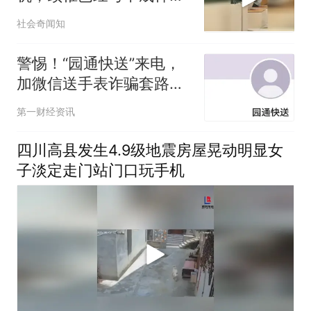
了，网友：家长应该适当
社会奇闻知
干预一下了
警惕！“园通快送”来电，
加微信送手表诈骗套路卷
土重来
第一财经资讯
四川高县发生4.9级地震房屋晃动明显女
子淡定走门站门口玩手机