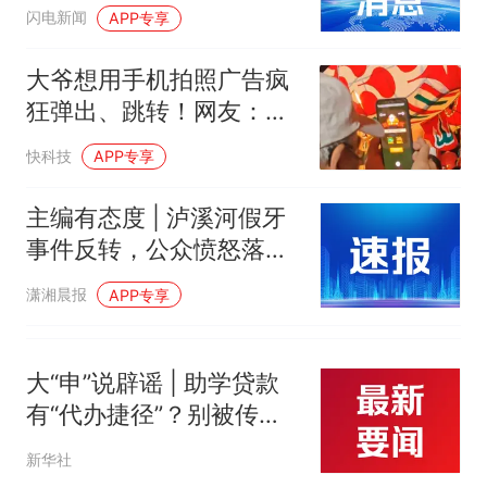
那个在床头放菜刀的女孩，
热
闪电新闻
APP专享
因老师一句“跟我回家”改写了
人生
大爷想用手机拍照广告疯
狂弹出、跳转！网友：忙
活半天下了10个App
快科技
APP专享
主编有态度 | 泸溪河假牙
事件反转，公众愤怒落在
何处
潇湘晨报
APP专享
大“申”说辟谣 | 助学贷款
有“代办捷径”？别被传言
误导
新华社