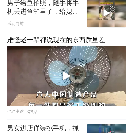
男子给鱼拍照，随手将手
机丢进鱼缸里了，给媳妇
看懵了
乐动向前
难怪老一辈都说现在的东西质量差
七猫史馆
3跟贴
男女进店佯装挑手机，抓