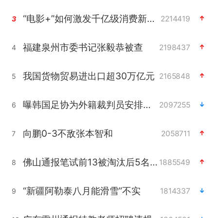
“电影+”如何激发千亿级消费新活力？
2214419
3
福建泉州市委书记张毅恭被查
2198437
4
我国货物贸易进出口超30万亿元
2165848
5
曝韩国足协为外籍裁判员安排色情招待
2097255
6
向鹏0-3不敌张本智和
2058711
7
佛山通报笔试前13被淘汰后5名进体检
1885549
8
“新疆阿勒泰八月能滑雪”不实
1814337
9