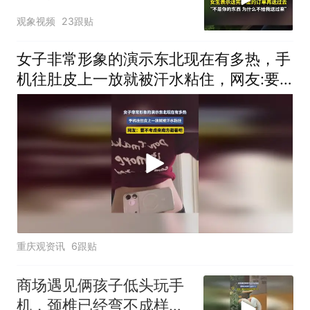
来
观象视频
23跟贴
女子非常形象的演示东北现在有多热，手
机往肚皮上一放就被汗水粘住，网友:要
不考虑来南方避暑吧
重庆观资讯
6跟贴
商场遇见俩孩子低头玩手
机，颈椎已经弯不成样子