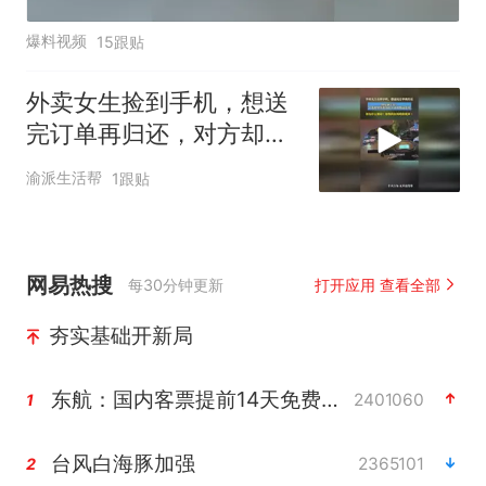
爆料视频
15跟贴
外卖女生捡到手机，想送
完订单再归还，对方却生
气：是你的东西吗你就
渝派生活帮
1跟贴
拿！
网易热搜
每30分钟更新
打开应用 查看全部
夯实基础开新局
东航：国内客票提前14天免费退改
2401060
1
台风白海豚加强
2365101
2