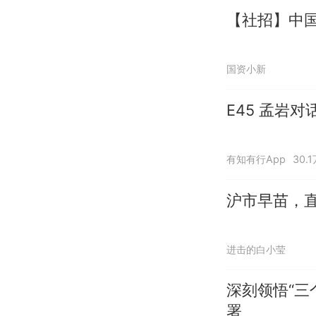
【社招】中
国资小新
E45 孟岩
有知有行App
30.
沪市早苗，
进击的白小莹
深刻领悟“三
署