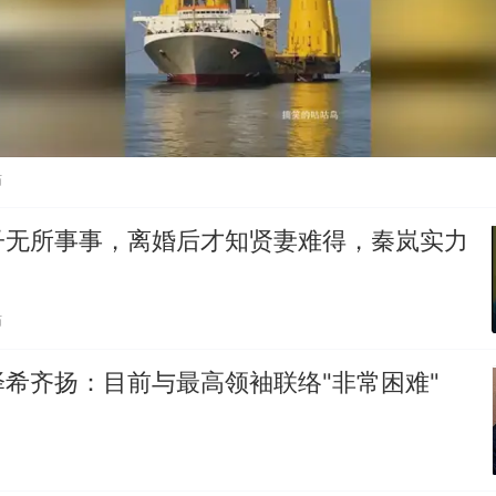
贴
子无所事事，离婚后才知贤妻难得，秦岚实力
贴
希齐扬：目前与最高领袖联络"非常困难"