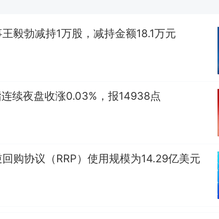
朵
美国渔民钓获鲨鱼徒手将其拽回大海 目击者直呼震惊
参考消息）
王毅勃减持1万股，减持金额18.1万元
笔试第一被第二名传话劝弃考 官方通报
那个在床头放菜刀的女孩，因老师一句“跟我回家”
热
连续夜盘收涨0.03%，报14938点
回购协议（RRP）使用规模为14.29亿美元