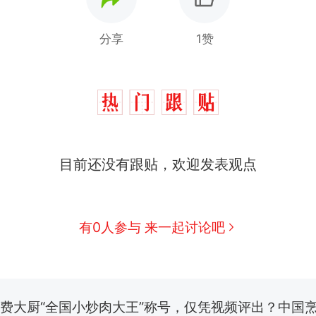
分享
1赞
目前还没有跟贴，欢迎发表观点
那个在床头放菜刀的女孩，因老师一句“跟我回家”
热
有0人参与 来一起讨论吧
制裁瓜子饺子，美国怕什么？
新
费大厨“全国小炒肉大王”称号，仅凭视频评出？中国
男子上山采菌偶然发现鸡枞菌窝，原地守1天等它长大：