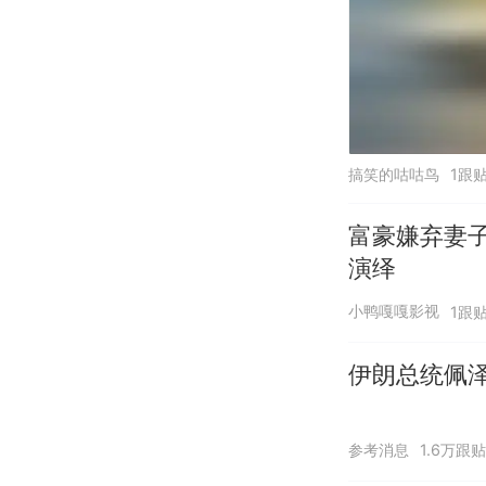
搞笑的咕咕鸟
1跟
富豪嫌弃妻
演绎
小鸭嘎嘎影视
1跟
伊朗总统佩泽
参考消息
1.6万跟贴