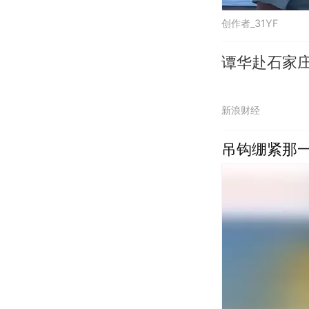
创作者_31YF
谭华赴石家
新浪财经
吊钩绷紧那