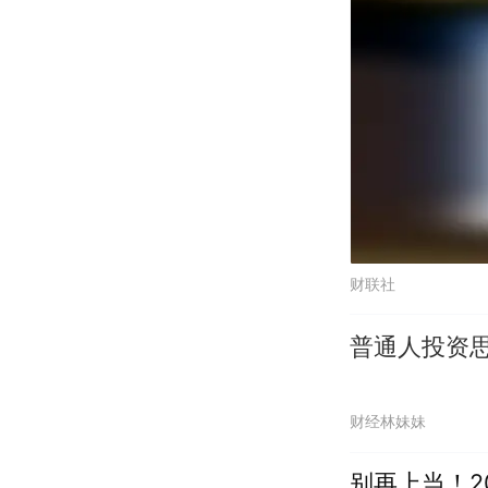
财联社
普通人投资
财经林妹妹
别再上当！2