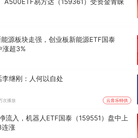
）、A500ETF易方达（159361）受资金青睐
|新能源板块走强，创业板新能源ETF国泰
盘中涨超3%
对话李继刚：人何以自处
1万次播放
云音乐特供
净流入，机器人ETF国泰（159551）盘中上
3连涨