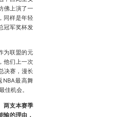
仿佛上演了一
，同样是年轻
总冠军奖杯发
作为联盟的元
，他们上一次
缘总决赛，漫长
NBA最高舞
最佳机会。
。两支本赛季
能输的理由，