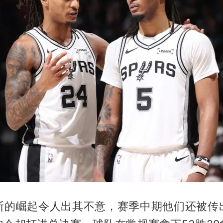
斯的崛起令人出其不意，赛季中期他们还被传