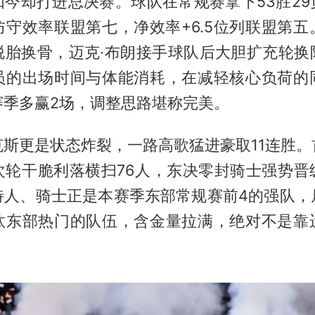
如今却打进总决赛。球队在常规赛拿下53胜29
防守效率联盟第七，净效率+6.5位列联盟第五
脱胎换骨，迈克·布朗接手球队后大胆扩充轮换
员的出场时间与体能消耗，在减轻核心负荷的
赛季多赢2场，调整思路堪称完美。
克斯更是状态炸裂，一路高歌猛进豪取11连胜。
次轮干脆利落横扫76人，东决零封骑士强势晋
特人、骑士正是本赛季东部常规赛前4的强队，
汰东部热门的队伍，含金量拉满，绝对不是靠