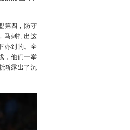
盟第四，防守
，马刺打出这
下办到的。全
战，他们一举
渐渐露出了沉