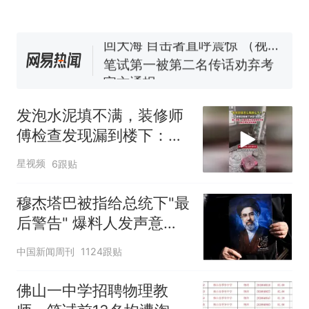
协会回应
美国渔民钓获鲨鱼徒手将其拽
回大海 目击者直呼震惊 （视频
来源：参考消息）
笔试第一被第二名传话劝弃考
官方通报
佛山一中学招聘物理教师，笔
试前13名均遭淘汰？教育局：
发泡水泥填不满，装修师
已叫停招聘，成立调查组全面
台风"白海豚"中心附近最大风
傅检查发现漏到楼下：出
核查
力已达15级 最新研判
风口未延伸到外墙
那个在床头放菜刀的女孩，
热
星视频
6跟贴
因老师一句“跟我回家”改写了
人生
穆杰塔巴被指给总统下"最
后警告" 爆料人发声意味
深长
中国新闻周刊
1124跟贴
佛山一中学招聘物理教