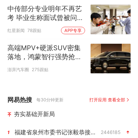
中传部分专业明年不再艺
考 毕业生称面试曾被问
“如何策划晚会” 专家：遏
红星新闻
78跟贴
APP专享
制“艺考捷径化”
高端MPV+硬派SUV密集
落地，鸿蒙智行强势抢占
自主高端市场制高点
澎湃汽车圈
275跟贴
网易热搜
每30分钟更新
打开应用 查看全部
夯实基础开新局
福建省泉州市委书记张毅恭接受纪律审查和监察调查
2446185
1