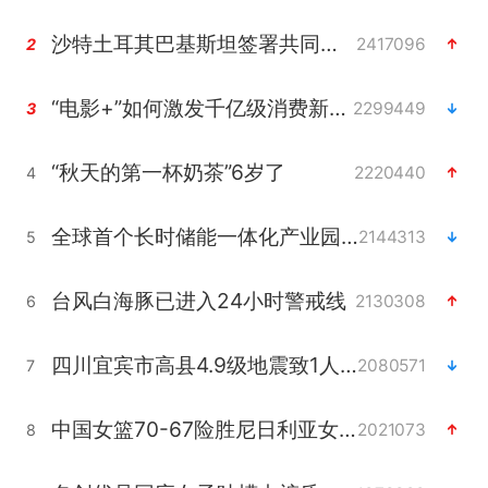
沙特土耳其巴基斯坦签署共同防务协议
2417096
2
“电影+”如何激发千亿级消费新活力？
2299449
3
“秋天的第一杯奶茶”6岁了
2220440
4
全球首个长时储能一体化产业园量产
2144313
5
台风白海豚已进入24小时警戒线
2130308
6
四川宜宾市高县4.9级地震致1人死亡
2080571
7
中国女篮70-67险胜尼日利亚女篮
2021073
8