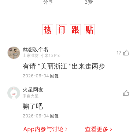
分享
3赞
就想改个名
17
山东潍坊
小米15 Pro
有请 “美丽浙江 ”出来走两步
2026-06-04
回复
火星网友
来自火星
骟了吧
那个在床头放菜刀的女孩，
热
2026-06-04
回复
因老师一句“跟我回家”改写了
人生
费大厨“全国小炒肉大王”称
新
App内参与讨论
查看更多
号，仅凭视频评出？中国烹饪