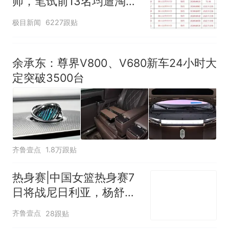
师，笔试前13名均遭淘
汰？教育局：已叫停招
极目新闻
6227跟贴
聘，成立调查组全面核查
余承东：尊界V800、V680新车24小时大
定突破3500台
齐鲁壹点
1.8万跟贴
热身赛|中国女篮热身赛7
日将战尼日利亚，杨舒予
有望出战
齐鲁壹点
28跟贴