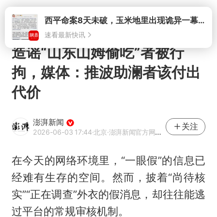
打开
西平命案8天未破，玉米地里出现诡异一幕，我突然想起了欧金中
速看最新快讯
造谣“山东山姆偷吃”者被行
拘，媒体：推波助澜者该付出
代价
澎湃新闻
关注
2026-06-03 17:44
·北京
·澎湃新闻官方网易号
在今天的网络环境里，“一眼假”的信息已
经难有生存的空间。然而，披着“尚待核
实”“正在调查”外衣的假消息，却往往能逃
过平台的常规审核机制。