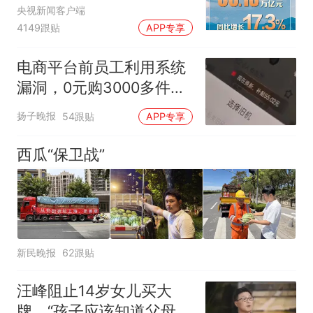
央视新闻客户端
4149跟贴
APP专享
电商平台前员工利用系统
漏洞，0元购3000多件家
电！
扬子晚报
54跟贴
APP专享
西瓜“保卫战”
新民晚报
62跟贴
汪峰阻止14岁女儿买大
牌，“孩子应该知道父母的