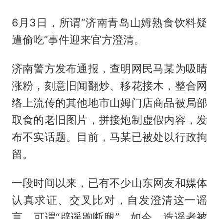
6月3日，所谓“济南青岛山姆熟食饮料疑
遭偷吃”事件迎来官方澄清。
济南警方发布通报，查明网民马某为吸睛
涨粉，刻意旧闻翻炒、移花接木，整合网
络上流传的其他地市山姆门店商品被局部
取食的老旧图片，拼接炮制虚假内容，发
布不实话题。目前，马某已被处以行政拘
留。
一段时间以来，已有不少山东网友和媒体
认真求证、交叉比对，自发澄清这一谣
言，可谓“辟谣跑断腿”。如今，造谣者被