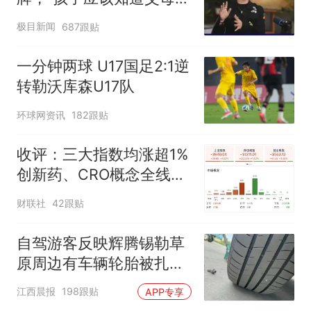
不易”，称自己买衣服80%
极目新闻
687跟贴
都在淘宝
一分钟两球 U17国足2:1逆
转勒沃库森U17队
环球网资讯
182跟贴
收评：三大指数均涨超1%
创新药、CRO概念全线走
强
财联社
42跟贴
自驾游客反映辉腾锡勒草
原周边有车辆轮胎被扎，
修理店铺换胎价格高达千
江西晨报
198跟贴
APP专享
元，官方发布情况通报