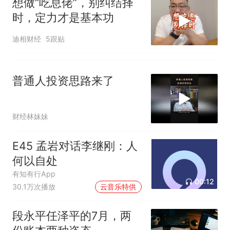
想做“吃息佬”，别纠结择
时，定力才是基本功
迪相财经
5跟贴
普通人投资思路来了
财经林妹妹
E45 孟岩对话李继刚：人
何以自处
有知有行App
00:12
30.1万次播放
云音乐特供
段永平任泽平的7月，两