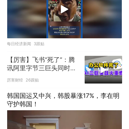
每日经济新闻
3跟贴
【厉害】飞书“死了”：腾
讯阿里字节三巨头同时掀
了软件的桌子
厉害财经
26跟贴
韩国国运又中兴，韩股暴涨17%，李在明
守护韩国！