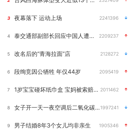
2327409
2
夜幕落下 运动上场
2241396
3
泰交通部副部长回应中国人遭歧视手势
2209237
4
改名后的“青海拉面”店
2128272
5
段绚竞因公牺牲 年仅44岁
2095419
6
1岁宝宝碰坏纸巾盒 宝妈被索赔924元
2011462
7
女子开一天一夜空调后二氧化碳中毒
1997241
8
男子结婚8年3个女儿均非亲生
1905346
9