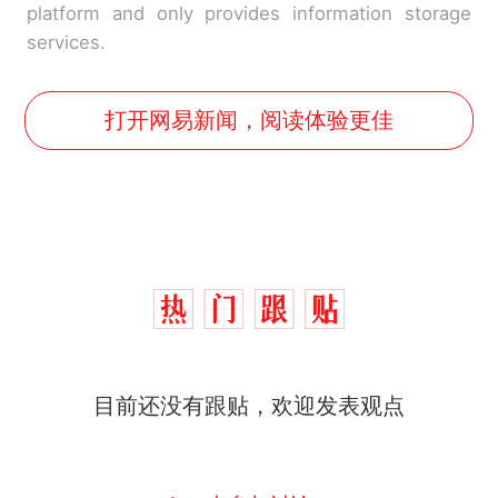
platform and only provides information storage
services.
打开网易新闻，阅读体验更佳
那个在床头放菜刀的女孩，
热
因老师一句“跟我回家”改写了
人生
制裁瓜子饺子，美国怕什
新
目前还没有跟贴，欢迎发表观点
么？
费大厨“全国小炒肉大王”称
号，仅凭视频评出？中国烹饪
协会回应
男子上山采菌偶然发现鸡枞菌