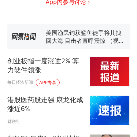
App内参与讨论
窝，原地守1天等它长大：挖了
140多朵
美国渔民钓获鲨鱼徒手将其拽
回大海 目击者直呼震惊 （视频
来源：参考消息）
笔试第一被第二名传话劝弃考
官方通报
那个在床头放菜刀的女孩，
热
因老师一句“跟我回家”改写了
创业板指一度涨逾2% 算
人生
力硬件领涨
每日经济新闻
APP专享
港股医药股走强 康龙化成
涨近6%
财联社