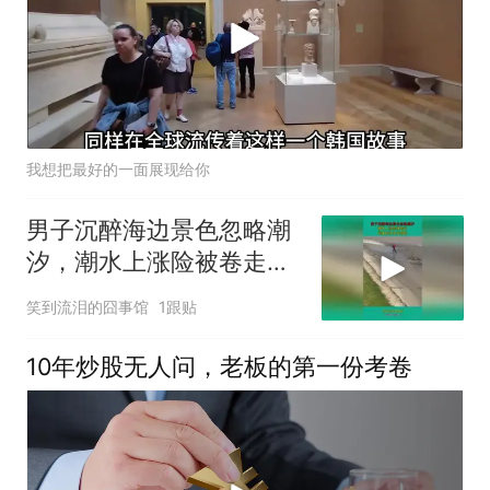
我想把最好的一面展现给你
男子沉醉海边景色忽略潮
汐，潮水上涨险被卷走，
别拿自身安全冒险！
笑到流泪的囧事馆
1跟贴
10年炒股无人问，老板的第一份考卷