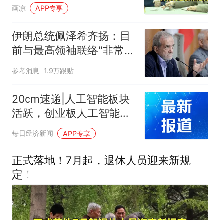
史原因”
画凉
APP专享
伊朗总统佩泽希齐扬：目
前与最高领袖联络"非常困
难"
参考消息
1.9万跟贴
20cm速递|人工智能板块
活跃，创业板人工智能
ETF国泰(159388)盘中涨
每日经济新闻
APP专享
近2%冲击三连涨
正式落地！7月起，退休人员迎来新规
定！