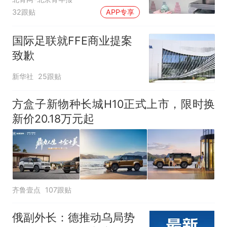
应
32跟贴
APP专享
国际足联就FFE商业提案
致歉
新华社
25跟贴
方盒子新物种长城H10正式上市，限时换
新价20.18万元起
齐鲁壹点
107跟贴
俄副外长：德推动乌局势