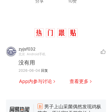
分享
10赞
zyjsf032
北京
Android手机
没有用
2026-06-04
回复
App内参与讨论
查看更多
费大厨“全国小炒肉大王”称
热
号，仅凭视频评出？中国烹饪
协会回应
男子上山采菌偶然发现鸡枞
新
菌窝，原地守1天等它长大：挖
了140多朵