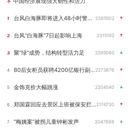
中国经济展现强大韧性和活力
台风白海豚即将进入48小时警戒线
2365502
1
台风“白海豚”7日起影响上海
2315192
2
聚“绿”成势，结构转型活力足
2295080
3
80后女柜员获聘4200亿银行副行长
2273876
4
金饰克价大幅跳涨
2204540
5
郑国霖回应去景区上班被保安拦下
2174730
6
“梅姨案”被拐儿童钟彬发声
2047888
7