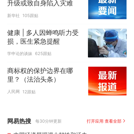
升级或致自身陷入灾难
新华社
105跟贴
健康 | 多人因蝉鸣听力受
损，医生紧急提醒
学申论的谈妹
625跟贴
商标权的保护边界在哪
里？（法治头条）
人民网
12跟贴
网易热搜
每30分钟更新
打开应用 查看全部