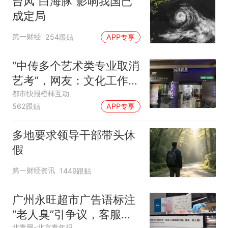
台风“白海豚”影响我国已
成定局
第一财经
254跟贴
APP专享
“中传多个艺术类专业取消
艺考”，网友：文化工作者
一定要有文化，这句话的
都市快报橙柿互动
562跟贴
APP专享
含金量还在持续上升
多地要求领导干部带头休
假
第一财经资讯
1449跟贴
广州永旺超市广告语标注
“老人臭”引争议，客服回
北青网-北京青年报