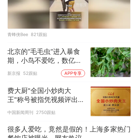
青蜂侠Bee
821跟贴
北京的“毛毛虫”进入暴食
期，小鸟不爱吃，数亿头
小蜂迎战
新京报
52跟贴
APP专享
费大厨"全国小炒肉大
王"称号被指凭视频评出
官方回应
中国新闻周刊
2750跟贴
很多人爱吃，竟然是假的！上海多家热门