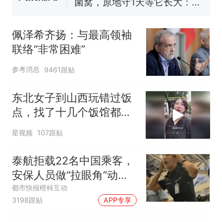
制裁瓜子饺子，美国怕什么？
美国渔民钓获鲨鱼徒手将其拽
回大海 目击者直呼震惊 （视频
佩泽希齐扬：与最高领袖
来源：参考消息）
笔试第一被第二名传话劝弃考
联络“非常困难”
官方通报
参考消息
9461跟贴
惊艳！字都飘起来了 博主在田
间创作“悬浮字” 网友：真·裸眼
东北女子到山西玩错过饭
3D！
费大厨“全国小炒肉大王”称
热
点，找了十几个饭馆都没
号，仅凭视频评出？中国烹饪
开门：午休到几点
协会回应
星视频
107跟贴
泰航拒载22名中国乘客，
安保人员做“拉眼角”动
作，泰国机场最新回应：
都市快报橙柿互动
3198跟贴
APP专享
拒绝登机决定由航司作
出；亲历者：曾承诺免费