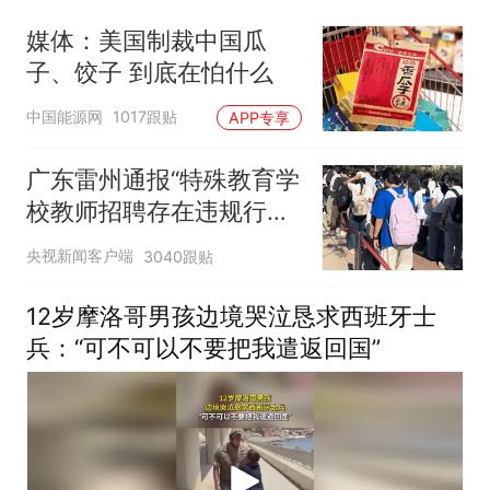
改签但没兑现
媒体：美国制裁中国瓜
子、饺子 到底在怕什么
中国能源网
1017跟贴
APP专享
广东雷州通报“特殊教育学
校教师招聘存在违规行
为”：已启动问责程序 副
央视新闻客户端
3040跟贴
校长被停职
12岁摩洛哥男孩边境哭泣恳求西班牙士
兵：“可不可以不要把我遣返回国”