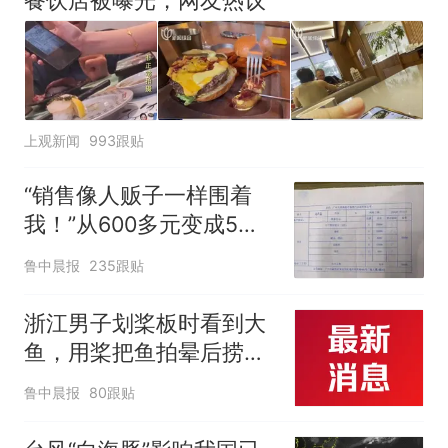
餐饮店被曝光，网友热议
上观新闻
993跟贴
“销售像人贩子一样围着
我！”从600多元变成5万
元，57岁保洁阿姨做医美
鲁中晨报
235跟贴
后眼睛肿到流泪、视物模
糊
浙江男子划桨板时看到大
鱼，用桨把鱼拍晕后捞
起；当事人：鱼重7斤6
鲁中晨报
80跟贴
两，做成红烧辣子鱼块，
味道很好