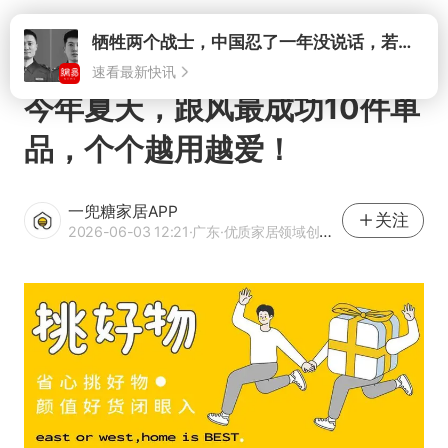
打开
牺牲两个战士，中国忍了一年没说话，若菲律宾死了人，他会开战吗
速看最新快讯
今年夏天，跟风最成功10件单
品，个个越用越爱！
一兜糖家居APP
关注
2026-06-03 12:21
·广东
·优质家居领域创作者