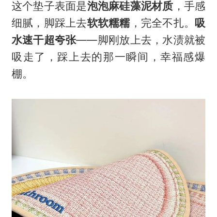
这个垫子表面是
泡泡麻硅藻泥材质
，手感
细腻，脚踩上去
软软糯糯
，完全不扎。
吸
水速干超夸张
——脚刚放上去，水渍就被
吸走了，踩上去的那一瞬间，幸福感爆
棚。