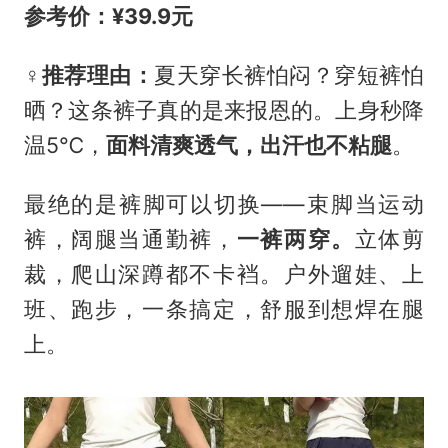
参考价：¥39
.9元
‍♀️推荐理由
：
夏天穿长裤怕闷？穿短裤怕
晒？这条裤子真的是来报恩的。上身秒降
温5℃，
面料清爽透气，出汗也不粘腿
。
最绝的是裤脚可以切换——束脚当运动
裤，阔腿当通勤裤，
一裤两穿。
立体剪
裁，爬山深蹲都不卡裆。户外遛娃、上
班、跑步，一条搞定，舒服到想焊在腿
上。