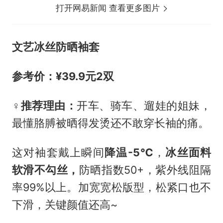
打开网易新闻 查看更多图片
文艺冰丝防晒袖套
参考价：¥39.9元2双
‍♀️推荐理由：
开车、骑车、遛娃的姐妹，
最懂胳膊被晒得发烫还不敢穿长袖的痛。
这对袖套戴上瞬间
降温-5℃
，
冰丝面料
软滑不勾丝，
防晒指数50+，紫外线阻隔
率99%以上。加宽宽松版型，松紧口也不
下滑，关键颜值还高~