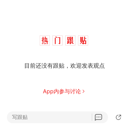
十多万人报名的考试，成绩
热
目前还没有跟贴，欢迎发表观点
全部作废，公平么？
全球唯一没有法定首都的国
新
家，刚改国名，总统就邀请中
国大使骑行绕了几乎整个国境
搬家报价570元，搬到楼下交
App内参与讨论
线一圈，还曾两次到中国寻根
5060元才肯搬上楼！女子傻眼
了……
视频丨只要一枚命中就能让航
母瘫痪 轰-6J实力有多强？
写跟贴
空调24小时开着反而更省电？
电力部门回应