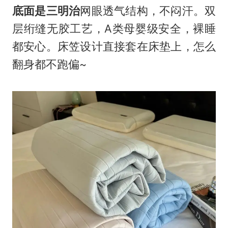
底面是三明治
网眼透气结构，不闷汗。双
层绗缝无胶工艺，A类母婴级安全，裸睡
都安心。床笠设计直接套在床垫上，怎么
翻身都不跑偏~