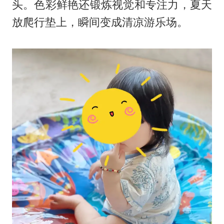
头。色彩鲜艳还锻炼视觉和专注力，夏天
放爬行垫上，瞬间变成清凉游乐场。