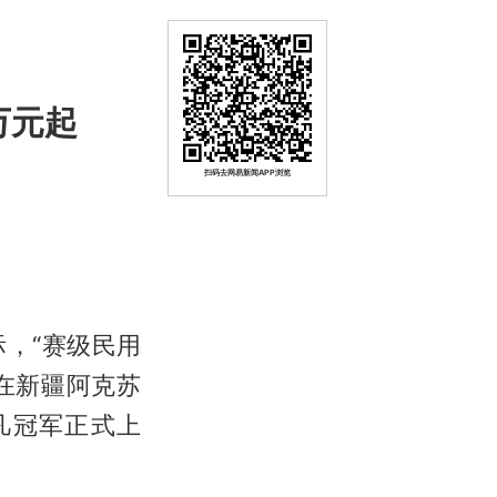
9万元起
扫码去网易新闻APP浏览
际，“赛级民用
在新疆阿克苏
凡冠军正式上