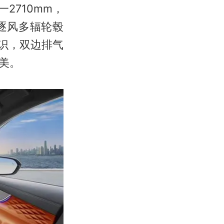
一2710mm，
逐风多辐轮毂
识，双边排气
美。