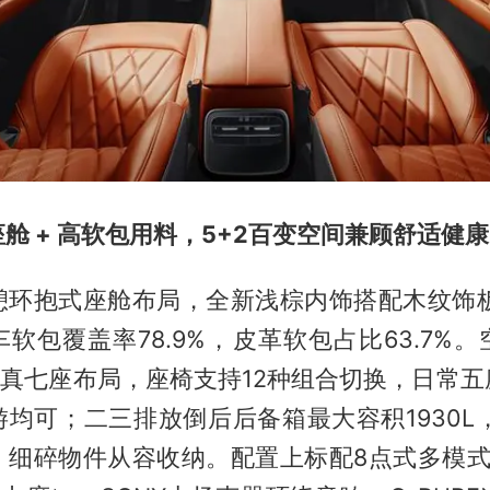
舱 + 高软包用料，5+2百变空间兼顾舒适健康
憩环抱式座舱布局，全新浅棕内饰搭配木纹饰板
软包覆盖率78.9%，皮革软包占比63.7%
2真七座布局，座椅支持12种组合切换，日常
均可；二三排放倒后后备箱最大容积1930L
，细碎物件从容收纳。配置上标配8点式多模式