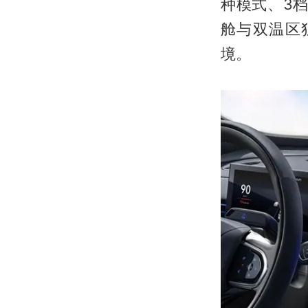
种模式、3档
舱与双温区
境。