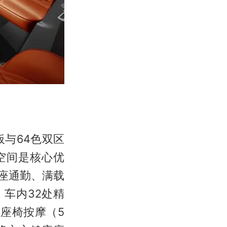
与64色双区
。空间是核心优
五座通勤、满载
，车内32处精
座椅按摩（5