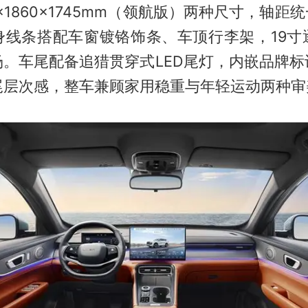
×1860×1745mm（领航版）两种尺寸，轴距统
身线条搭配车窗镀铬饰条、车顶行李架，19寸
场。车尾配备追猎贯穿式LED尾灯，内嵌品牌标
尾层次感，整车兼顾家用稳重与年轻运动两种审