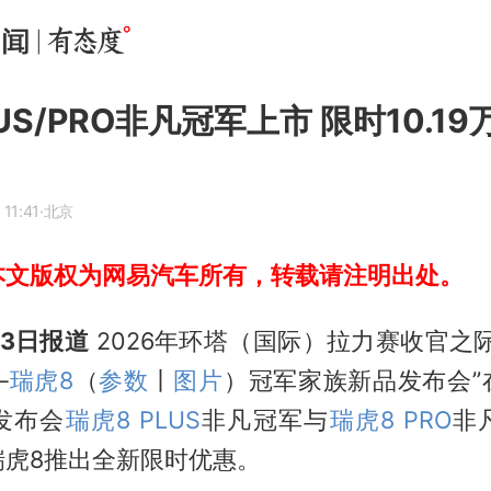
US/PRO非凡冠军上市 限时10.1
11:41
·北京
本文版权为网易汽车所有，转载请注明出处。
3日报道
2026年环塔（国际）拉力赛收官之
—
瑞虎8
（
参数
丨
图片
）冠军家族新品发布会”
发布会
瑞虎8 PLUS
非凡冠军与
瑞虎8 PRO
非
瑞虎8推出全新限时优惠。