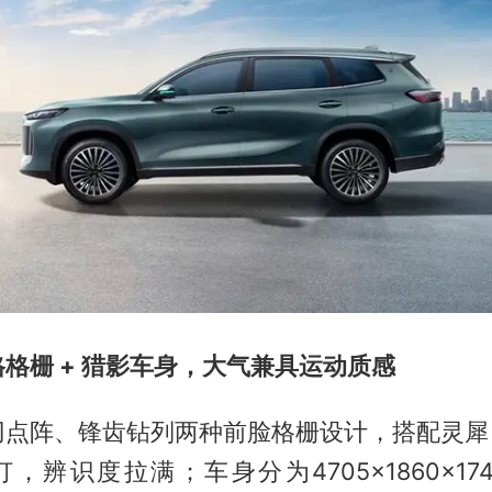
格栅 + 猎影车身，大气兼具运动质感
点阵、锋齿钻列两种前脸格栅设计，搭配灵犀 
灯，辨识度拉满；车身分为4705×1860×17