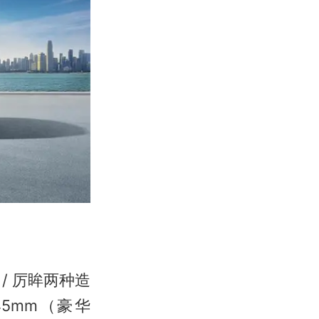
/ 厉眸两种造
45mm（豪华