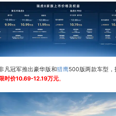
US非凡冠军推出豪华版和
猎鹰
500版两款车型，指
限时价10.69-12.19万元
。