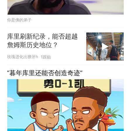
你是佛的弟子
库里刷新纪录，能否超越
詹姆斯历史地位？
玫瑰进化出獠牙h
1跟贴
“暮年库里还能否创造奇迹”