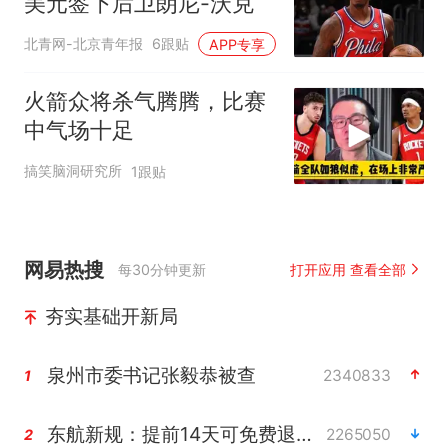
美元签下后卫朗尼-沃克
北青网-北京青年报
6跟贴
APP专享
火箭众将杀气腾腾，比赛
中气场十足
搞笑脑洞研究所
1跟贴
网易热搜
每30分钟更新
打开应用 查看全部
夯实基础开新局
泉州市委书记张毅恭被查
2340833
1
东航新规：提前14天可免费退改签
2265050
2