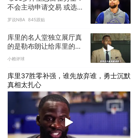
不会主动申请交易 或选择
降薪帮助球队
罗说NBA
845跟贴
库里的名人堂独立展厅真
的是勒布朗让给库里的
吗？
小赖评球
库里37胜零补强，谁先放弃谁，勇士沉默
真相太扎心