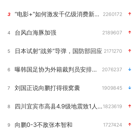
“电影+”如何激发千亿级消费新活力？
2260172
3
台风白海豚加强
2189607
4
日本试射“战斧”导弹，国防部回应
2171270
5
曝韩国足协为外籍裁判员安排色情招待
2076237
6
刘国正说向鹏打得很窝囊
1909845
7
四川宜宾市高县4.9级地震致1人死亡
1823619
8
向鹏0-3不敌张本智和
1727424
9