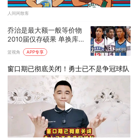
人间闲散客
乔治是最大额一般等价物
2010届仅存硕果 单换库
里非传说？
篮视角
APP专享
窗口期已彻底关闭！勇士已不是争冠球队