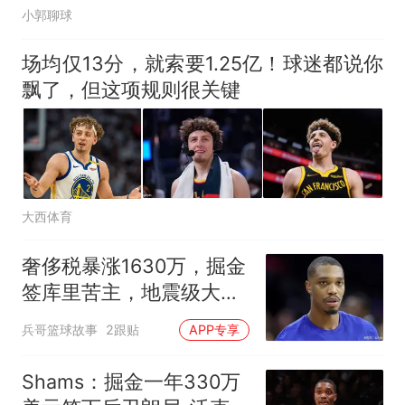
小郭聊球
场均仅13分，就索要1.25亿！球迷都说你
飘了，但这项规则很关键
大西体育
奢侈税暴涨1630万，掘金
签库里苦主，地震级大调
整已在路上
兵哥篮球故事
2跟贴
APP专享
Shams：掘金一年330万