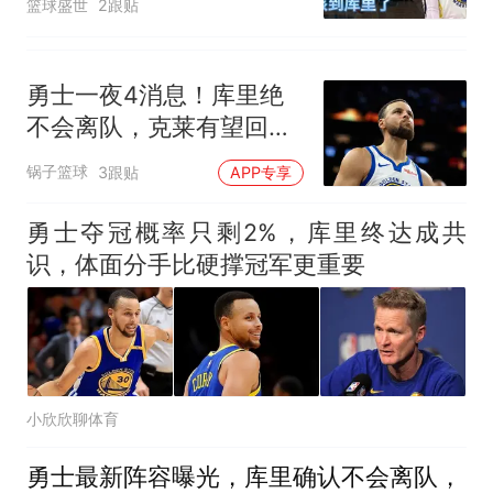
篮球盛世
2跟贴
勇士一夜4消息！库里绝
不会离队，克莱有望回
归，再追求35岁中锋
锅子篮球
3跟贴
APP专享
勇士夺冠概率只剩2%，库里终达成共
识，体面分手比硬撑冠军更重要
小欣欣聊体育
勇士最新阵容曝光，库里确认不会离队，