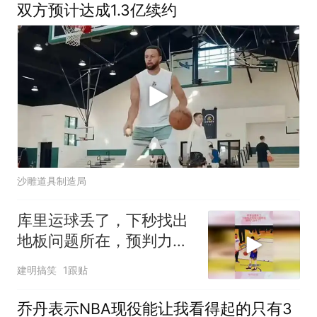
双方预计达成1.3亿续约
沙雕道具制造局
库里运球丢了，下秒找出
地板问题所在，预判力太
牛了！
建明搞笑
1跟贴
乔丹表示NBA现役能让我看得起的只有3