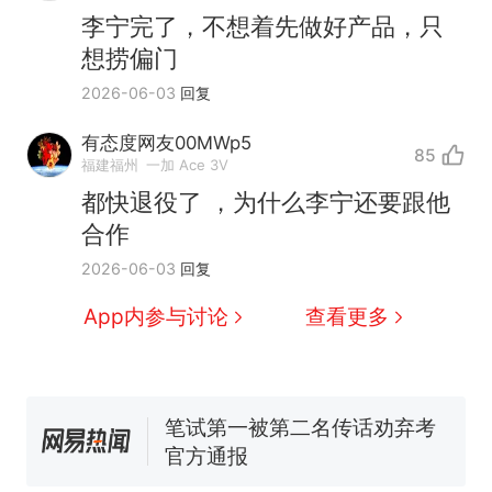
李宁完了，不想着先做好产品，只
想捞偏门
2026-06-03
回复
那个在床头放菜刀的女孩，
热
有态度网友00MWp5
85
因老师一句“跟我回家”改写了
福建福州
一加 Ace 3V
人生
制裁瓜子饺子，美国怕什
新
都快退役了 ，为什么李宁还要跟他
么？
合作
费大厨“全国小炒肉大王”称
2026-06-03
回复
号，仅凭视频评出？中国烹饪
协会回应
男子上山采菌偶然发现鸡枞菌
App内参与讨论
查看更多
窝，原地守1天等它长大：挖了
140多朵
美国渔民钓获鲨鱼徒手将其拽
回大海 目击者直呼震惊 （视频
来源：参考消息）
笔试第一被第二名传话劝弃考
官方通报
那个在床头放菜刀的女孩，
热