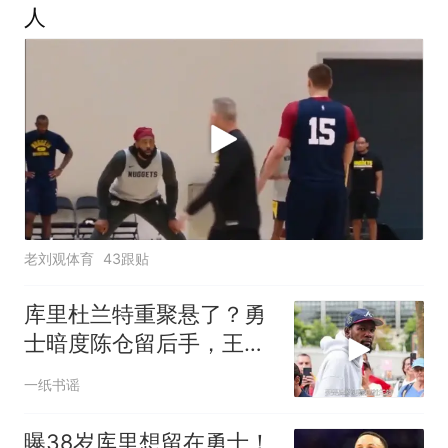
人
老刘观体育
43跟贴
库里杜兰特重聚悬了？勇
士暗度陈仓留后手，王朝
2.0要来了
一纸书谣
曝38岁库里想留在勇士！