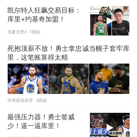
因老师一句“跟我回家”改写了
凯尔特人狂飙交易目标：
人生
库里+约基奇加盟！
浅夏安然n
1跟贴
死抱顶薪不放！勇士拿忠诚当幌子套牢库
里，这笔账算得太精
张辱卤说体育
3跟贴
最强压力器！勇士签威
少！逼一逼库里！