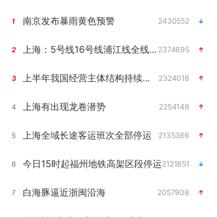
南京发布暴雨黄色预警
2430552
1
上海：5号线16号线浦江线全线停运
2374695
2
上半年我国经营主体结构持续优化
2324018
3
上海有出现龙卷潜势
2254148
4
上海全域长途客运班次全部停运
2135366
5
今日15时起福州地铁高架区段停运
2121851
6
白海豚逼近浙闽沿海
2057908
7