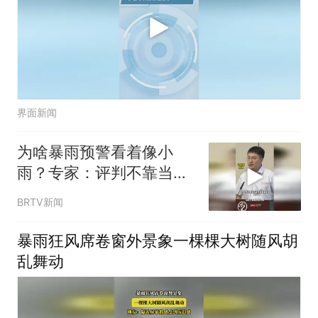
界面新闻
为啥暴雨预警看着像小
雨？专家：评判不靠当下
感受，24小时累计降雨量
BRTV新闻
说了算
暴雨狂风席卷窗外景象一棵棵大树随风胡
乱舞动