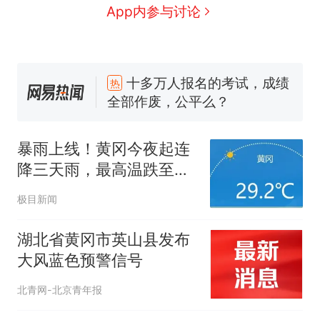
App内参与讨论
十多万人报名的考试，成绩
热
全部作废，公平么？
全球唯一没有法定首都的国
新
家，刚改国名，总统就邀请中
国大使骑行绕了几乎整个国境
搬家报价570元，搬到楼下交
暴雨上线！黄冈今夜起连
线一圈，还曾两次到中国寻根
5060元才肯搬上楼！女子傻眼
降三天雨，最高温跌至
了……
视频丨只要一枚命中就能让航
28℃
母瘫痪 轰-6J实力有多强？
极目新闻
空调24小时开着反而更省电？
电力部门回应
湖北省黄冈市英山县发布
佛山一中学招聘物理教师，笔
大风蓝色预警信号
试前13名均遭淘汰？教育局：
已叫停招聘，成立调查组全面
十多万人报名的考试，成绩
北青网-北京青年报
热
核查
全部作废，公平么？