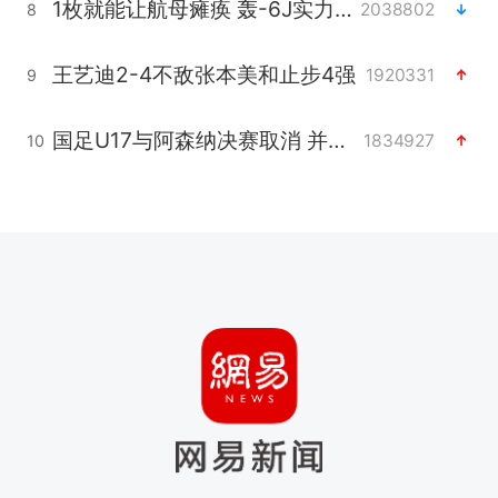
1枚就能让航母瘫痪 轰-6J实力有多强
2038802
8
王艺迪2-4不敌张本美和止步4强
1920331
9
国足U17与阿森纳决赛取消 并列冠军
1834927
10