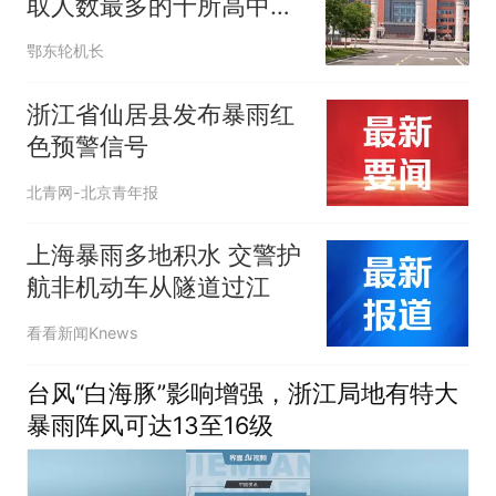
取人数最多的十所高中，
蕲春一中成为榜单里面唯
鄂东轮机长
一的县级中学！
浙江省仙居县发布暴雨红
色预警信号
北青网-北京青年报
上海暴雨多地积水 交警护
航非机动车从隧道过江
看看新闻Knews
台风“白海豚”影响增强，浙江局地有特大
暴雨阵风可达13至16级