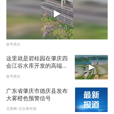
壹号塔台
这里就是碧桂园在肇庆四
会江谷水库开发的高端小
区
壹号塔台
广东省肇庆市德庆县发布
大雾橙色预警信号
北青网-北京青年报