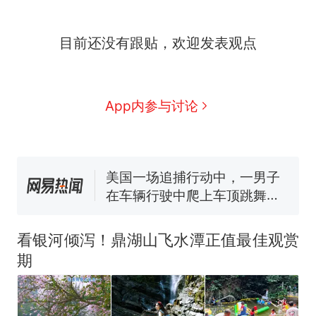
目前还没有跟贴，欢迎发表观点
西班牙飞地休达边境，摩洛
热
哥士兵搬起大石块投向移民引
争议，此前一天内数万人从摩
费大厨“全国小炒肉大王”称
新
App内参与讨论
洛哥涌入西班牙
号，仅凭视频评出？中国烹饪
协会回应
男子上山采菌偶然发现鸡枞菌
窝，原地守1天等它长大：挖了
140多朵
美国一场追捕行动中，一男子
在车辆行驶中爬上车顶跳舞。
（新京报）
笔试第一被第二名传话劝弃考
官方通报
看银河倾泻！鼎湖山飞水潭正值最佳观赏
美国渔民钓获鲨鱼徒手将其拽
期
回大海 目击者直呼震惊 （视频
来源：参考消息）
西班牙飞地休达边境，摩洛
热
哥士兵搬起大石块投向移民引