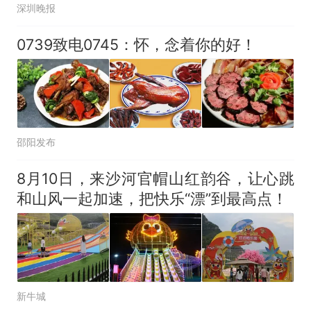
深圳晚报
0739致电0745：怀，念着你的好！
邵阳发布
8月10日，来沙河官帽山红韵谷，让心跳
和山风一起加速，把快乐“漂”到最高点！
新牛城