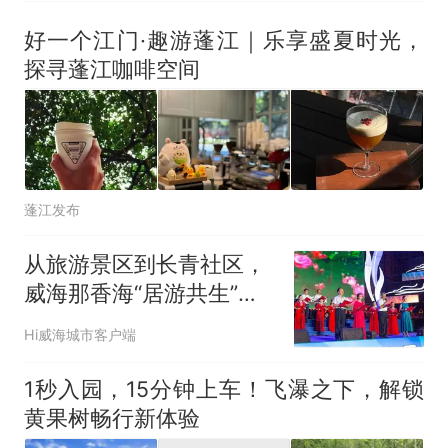
好一个江门·趣游蓬江｜乐享盛夏时光，
探寻蓬江咖啡空间
蓬江发布
从旅游景区到长青社区，
威海那香海“居游共生”如
何实现？
Hi威海城市客户端
1秒入园，15分钟上车！飞瀑之下，解锁
黄果树畅行新体验