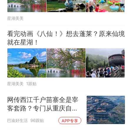
争议，此前一天内数万人从摩
洛哥涌入西班牙
星湖美美
看完动画《八仙！》想去蓬莱？原来仙境
就在星湖！
星湖美美
1跟贴
网传西江千户苗寨全是宰
客套路？专门从重庆自驾
去了一趟，说点大实话
巴渝好生活
96跟贴
APP专享