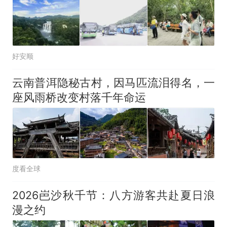
好安顺
云南普洱隐秘古村，因马匹流泪得名，一
座风雨桥改变村落千年命运
度看全球
2026岜沙秋千节：八方游客共赴夏日浪
漫之约