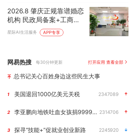
2026.8 肇庆正规靠谱婚恋
机构 民政局备案+工商备
案+实体门店 ：肇庆遇爱
星际AI生活服务
APP专享
婚恋 | 肇庆本土老牌婚介
遇爱婚恋婚恋真实评价
网易热搜
每30分钟更新
打开应用 查看全部
总书记关心百姓身边这些民生大事
美国退回1000亿美元关税
2347089
1
李亚鹏向地铁吐血女孩捐99999元
2314706
2
探寻“技能+”促就业创业新路
2245920
3