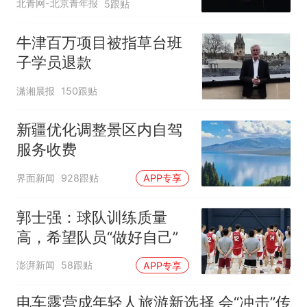
北青网-北京青年报
5跟贴
牛津百万项目被指草台班
子学员退款
潇湘晨报
150跟贴
新疆优化调整景区内自驾
服务收费
界面新闻
928跟贴
APP专享
郭士强：球队训练质量
高，希望队员“做好自己”
澎湃新闻
58跟贴
APP专享
电车露营成年轻人旅游新选择 会“冲击”传