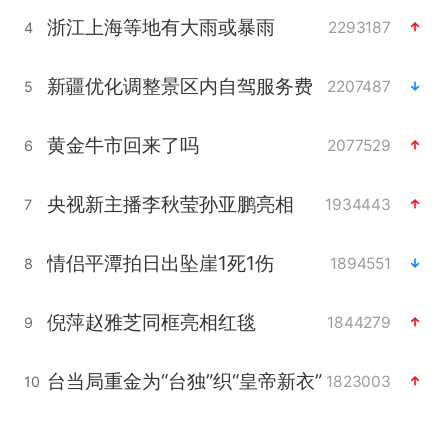
浙江上海等地有大雨或暴雨
2293187
4
新疆优化调整景区内自驾服务费
2207487
5
黄金牛市回来了吗
2077529
6
央视新主播李秋莹孙亚鹏亮相
1934443
7
情侣平潭拍日出坠崖1死1伤
1894551
8
倪萍赵雅芝同框亮相红毯
1844279
9
台当局重金为“台独”织“皇帝新衣”
1823003
10