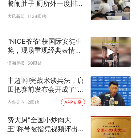
餐闹肚子 厕所外一度排长
队
大风新闻
1128跟贴
“NICE爷爷”获国际安徒生
奖，现场重现经典表情
包，向中国粉丝问好
潇湘晨报
50跟贴
中超|聊完战术谈兵法，唐
田把赛前发布会开成了“军
师联盟”
齐鲁壹点
2跟贴
APP专享
费大厨"全国小炒肉大
王"称号被指凭视频评出
官方回应