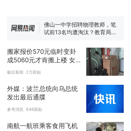
电力部门回应
佛山一中学招聘物理教师，笔
试前13名均遭淘汰？教育局：
已叫停招聘，成立调查组全面
十多万人报名的考试，成绩全
核查
部作废，公平么？
“不建议大家买深色蛋糕”上热
搜，网友：天塌了！
搬家报价570元临时变卦
那个在床头放菜刀的女孩，
热
成5060元才肯搬上楼 女
因老师一句“跟我回家”改写了
子傻眼
人生
极目新闻
2万跟贴
外媒：波兰总统向乌总统
发出最后通牒
参考消息
648跟贴
南航一航班乘客食用飞机