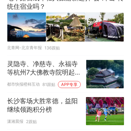
统住宿业吗？
北青网-北京青年报
136跟贴
灵隐寺、净慈寺、永福寺
等杭州7大佛教寺院明起
临时关闭，别跑空了
都市快报橙柿互动
81跟贴
APP专享
长沙客场大胜常德，益阳
继续领跑积分榜
潇湘晨报
2跟贴