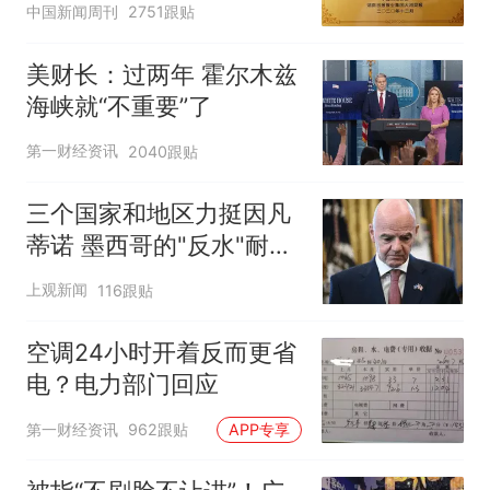
中国新闻周刊
2751跟贴
美财长：过两年 霍尔木兹
海峡就“不重要”了
第一财经资讯
2040跟贴
三个国家和地区力挺因凡
蒂诺 墨西哥的"反水"耐人
寻味
上观新闻
116跟贴
空调24小时开着反而更省
电？电力部门回应
第一财经资讯
962跟贴
APP专享