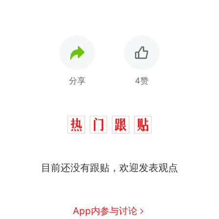
分享
4赞
那个在床头放菜刀的女孩，
热
目前还没有跟贴，欢迎发表观点
因老师一句“跟我回家”改写了
人生
搬家报价570元，搬到楼下
新
交5060元才肯搬上楼！女子傻
眼了……
空调24小时开着反而更省电？
App内参与讨论