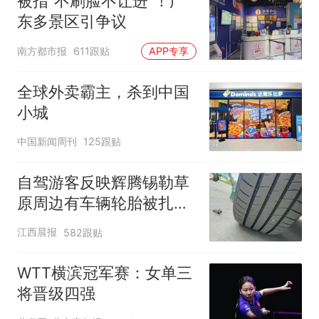
被指“不刷脸不让进”！广
东多景区引争议
南方都市报
611跟贴
APP专享
全球外卖霸主，杀到中国
小城
中国新闻周刊
125跟贴
自驾游客反映辉腾锡勒草
原周边有车辆轮胎被扎，
修理店铺换胎价格高达千
江西晨报
582跟贴
元，官方发布情况通报
WTT横滨冠军赛：女单三
将晋级四强