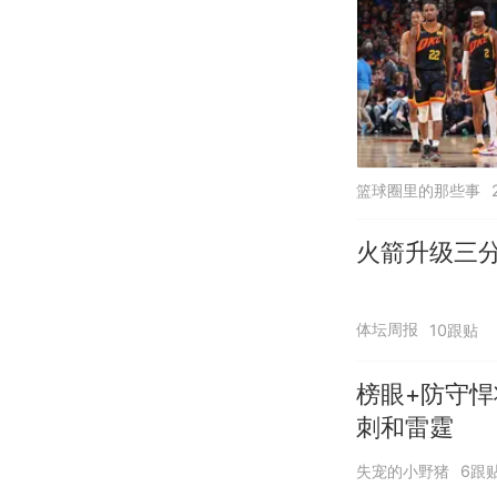
篮球圈里的那些事
火箭升级三分
体坛周报
10跟贴
榜眼+防守
刺和雷霆
失宠的小野猪
6跟