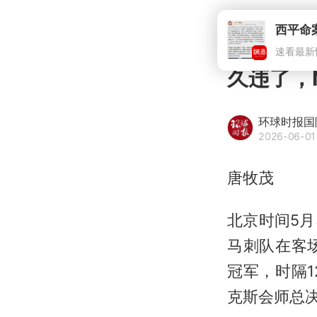
久违了，
环球时报国
2026-06-01 
唐牧茂
北京时间5月
马刺队在客场
冠军，时隔
克斯会师总决