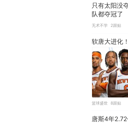
只有太阳没
队都夺冠了
无术不学
2跟贴
软唐大进化！
篮球盛世
8跟贴
唐斯4年2.