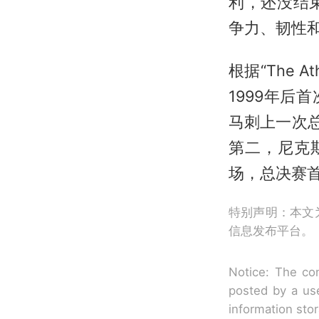
利，还没结
争力、韧性
根据“The 
1999年后
马刺上一次总
第二，尼克
场，总决赛
特别声明：本文
信息发布平台。
Notice: The con
posted by a use
information sto