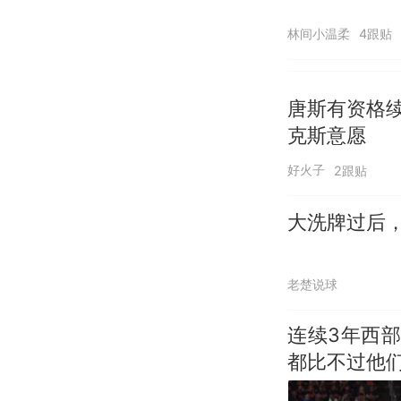
林间小温柔
4跟贴
唐斯有资格续
克斯意愿
好火子
2跟贴
大洗牌过后，
老楚说球
连续3年西部
都比不过他